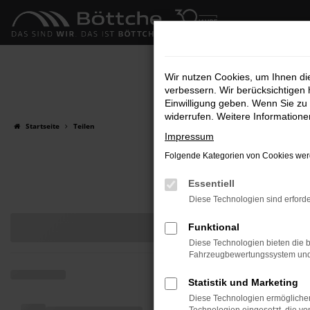
Zum
Hauptinhalt
springen
Wir nutzen Cookies, um Ihnen d
verbessern. Wir berücksichtigen 
Einwilligung geben. Wenn Sie zu 
widerrufen. Weitere Information
Startseite
Teilen
Impressum
Folgende Kategorien von Cookies werd
Essentiell
Diese Technologien sind erforde
Funktional
Diese Technologien bieten die b
Fahrzeugbewertungssystem und w
Statistik und Marketing
Diese Technologien ermöglichen