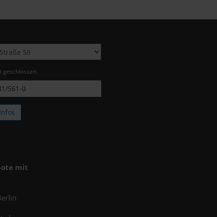
zt geschlossen
1/561-0
Infos
ote mit
erlin