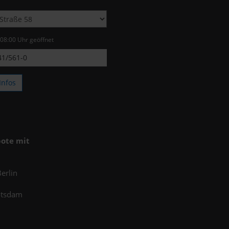
 08:00 Uhr geöffnet
1/561-0
Infos
ote mit
erlin
otsdam