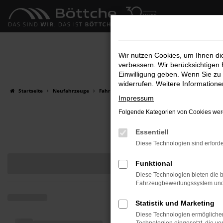
Zum
Hauptinhalt
springen
Wir nutzen Cookies, um Ihnen d
verbessern. Wir berücksichtigen 
Einwilligung geben. Wenn Sie zu 
widerrufen. Weitere Information
Startseite
Neufahrzeuge
Fahrzeug-Showroom
Impressum
Folgende Kategorien von Cookies werd
Essentiell
Diese Technologien sind erforde
Funktional
Diese Technologien bieten die b
Fahrzeugbewertungssystem und w
Statistik und Marketing
Diese Technologien ermöglichen