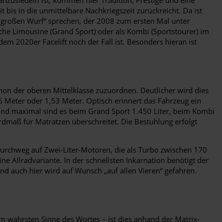
is in die unmittelbare Nachkriegszeit zurückreicht. Da ist
m „großen Wurf“ sprechen, der 2008 zum ersten Mal unter
he Limousine (Grand Sport) oder als Kombi (Sportstourer) im
 2020er Facelift noch der Fall ist. Besonders hieran ist
hon der oberen Mittelklasse zuzuordnen. Deutlicher wird dies
46 Meter oder 1,53 Meter. Optisch erinnert das Fahrzeug ein
und maximal sind es beim Grand Sport 1.450 Liter, beim Kombi
rdmaß für Matratzen überschreitet. Die Bestuhlung erfolgt
durchweg auf Zwei-Liter-Motoren, die als Turbo zwischen 170
e Allradvariante. In der schnellsten Inkarnation benötigt der
nd auch hier wird auf Wunsch „auf allen Vieren“ gefahren.
 im wahrsten Sinne des Wortes – ist dies anhand der Matrix-