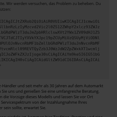
bitte. Wir werden versuchen, das Problem zu beheben. Du
ützen:
KICAgICJtZXRob2QiOiAiR0VUIiwKICAgICJ1cmwiOi
GllbnRzLzIyMzcvd2Vic2l0ZS12ZWhpY2xlcz93ZWJz
lbGRdPWlzT3duJmZpbHRlclswXVt2YWx1ZV09dHJ1ZS
TVCJTdCJTIyYXVkYXJpc19pZCUyMiUzQSUyMjViODNl
dPUlOJnNvcnRbMF1bZmllbGRdPWlzT3duJnNvcnRbMF
VtvcmRlcl09REVTQyZzb3J0WzJdW2ZpZWxkXT1wcmlj
gICJoZWFkZXJzIjoge30sCiAgICAiYm9keSI6IG51bG
iIKICAgIH0sCiAgICAidGltZW91dCI6IDAsCiAgICAi
=
fz-Händler und seit mehr als 30 Jahren auf dem Automarkt
Sie uns und genießen Sie eine umfangreiche Beratung.
n die Vorzüge dieses Modells und lassen Sie vor Ort
tes Servicespektrum von der Inzahlungnahme Ihres
sein sollte, erwartet Sie.
 anzusiedeln ist, kommen hier Tradition, Prestige und eine