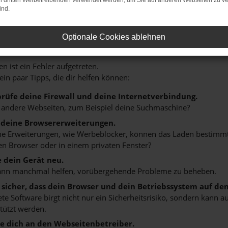
on dritten Werbetreibenden verwendet werden, um Sie auf anderen Webseiten zu ve
ind.
Optionale Cookies ablehnen
r: Network Error
n ist ein Fehler aufgetreten.
 ein paar Tipps, die dir helfen können:
rüfe deine Firewall und deine Internetverbindung.
 andere Webseiten, zum Beispiel deine Suchmaschine?
 deine Browsererweiterungen.
 Erweiterungen, wie Werbeblocker, können das Laden bestimmter 
n Browser oder in einem privaten Fenster?
e dein Gerät neu.
ann manchmal helfen, vorübergehende Probleme zu beheben.
e sicher, dass dein Browser und dein Betriebssystem auf de
ete Software birgt nicht nur ein Sicherheitsrisiko, sondern kann
tützt werden.
 dich an den Webseitenbetreiber.