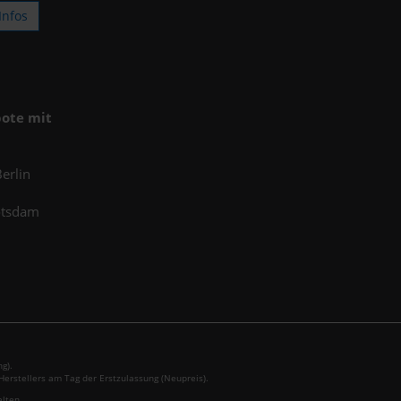
Infos
ote mit
erlin
otsdam
g).
erstellers am Tag der Erstzulassung (Neupreis).
alten.