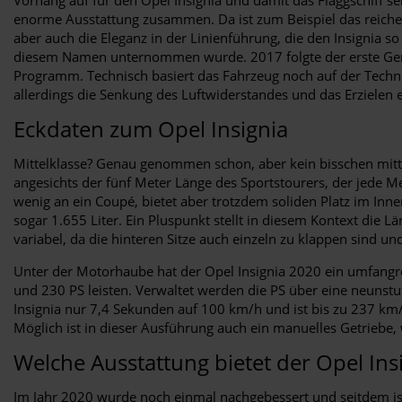
enorme Ausstattung zusammen. Da ist zum Beispiel das reiche E
aber auch die Eleganz in der Linienführung, die den Insignia 
diesem Namen unternommen wurde. 2017 folgte der erste Genera
Programm. Technisch basiert das Fahrzeug noch auf der Techni
allerdings die Senkung des Luftwiderstandes und das Erzielen 
Eckdaten zum Opel Insignia
Mittelklasse? Genau genommen schon, aber kein bisschen mittel
angesichts der fünf Meter Länge des Sportstourers, der jede Me
wenig an ein Coupé, bietet aber trotzdem soliden Platz im I
sogar 1.655 Liter. Ein Pluspunkt stellt in diesem Kontext die
variabel, da die hinteren Sitze auch einzeln zu klappen sind un
Unter der Motorhaube hat der Opel Insignia 2020 ein umfangre
und 230 PS leisten. Verwaltet werden die PS über eine neunstuf
Insignia nur 7,4 Sekunden auf 100 km/h und ist bis zu 237 km/
Möglich ist in dieser Ausführung auch ein manuelles Getriebe,
Welche Ausstattung bietet der Opel Ins
Im Jahr 2020 wurde noch einmal nachgebessert und seitdem ist d