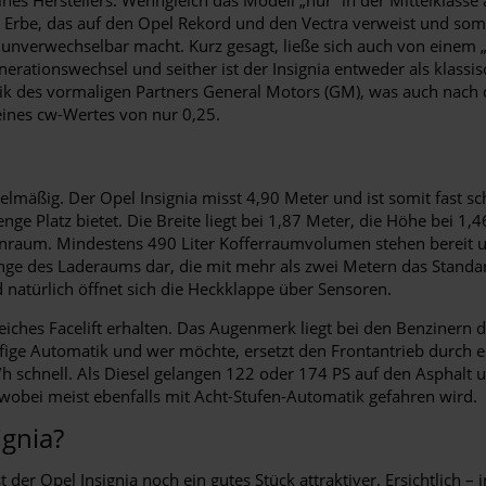
rbe, das auf den Opel Rekord und den Vectra verweist und somit b
so unverwechselbar macht. Kurz gesagt, ließe sich auch von eine
tionswechsel und seither ist der Insignia entweder als klassisc
k des vormaligen Partners General Motors (GM), was auch nach dem
eines cw-Wertes von nur 0,25.
mäßig. Der Opel Insignia misst 4,90 Meter und ist somit fast sc
nge Platz bietet. Die Breite liegt bei 1,87 Meter, die Höhe bei 1,
nnenraum. Mindestens 490 Liter Kofferraumvolumen stehen bereit 
 Länge des Laderaums dar, die mit mehr als zwei Metern das Standa
d natürlich öffnet sich die Heckklappe über Sensoren.
iches Facelift erhalten. Das Augenmerk liegt bei den Benzinern 
ige Automatik und wer möchte, ersetzt den Frontantrieb durch ein
h schnell. Als Diesel gelangen 122 oder 174 PS auf den Asphalt u
 wobei meist ebenfalls mit Acht-Stufen-Automatik gefahren wird.
ignia?
er Opel Insignia noch ein gutes Stück attraktiver. Ersichtlich –