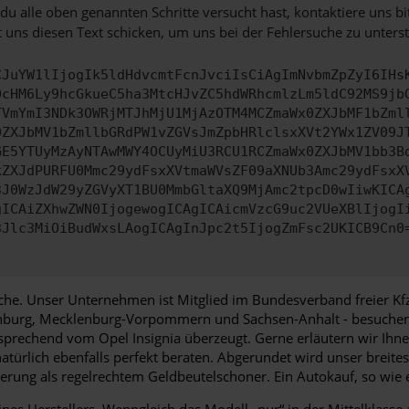
u alle oben genannten Schritte versucht hast, kontaktiere uns 
 uns diesen Text schicken, um uns bei der Fehlersuche zu unterst
CJuYW1lIjogIk5ldHdvcmtFcnJvciIsCiAgImNvbmZpZyI6IHs
0cHM6Ly9hcGkueC5ha3MtcHJvZC5hdWRhcmlzLm5ldC92MS9jb
TVmYmI3NDk3OWRjMTJhMjU1MjAzOTM4MCZmaWx0ZXJbMF1bZml
0ZXJbMV1bZmllbGRdPW1vZGVsJmZpbHRlclsxXVt2YWx1ZV09J
GE5YTUyMzAyNTAwMWY4OCUyMiU3RCU1RCZmaWx0ZXJbMV1bb3B
kZXJdPURFU0Mmc29ydFsxXVtmaWVsZF09aXNUb3Amc29ydFsxX
3J0WzJdW29yZGVyXT1BU0MmbGltaXQ9MjAmc2tpcD0wIiwKICA
gICAiZXhwZWN0IjogewogICAgICAicmVzcG9uc2VUeXBlIjogI
3Jlc3MiOiBudWxsLAogICAgInJpc2t5IjogZmFsc2UKICB9Cn0
tche. Unser Unternehmen ist Mitglied im Bundesverband freier K
enburg, Mecklenburg-Vorpommern und Sachsen-Anhalt - besuchen 
sprechend vom Opel Insignia überzeugt. Gerne erläutern wir Ihne
 natürlich ebenfalls perfekt beraten. Abgerundet wird unser brei
ung als regelrechtem Geldbeutelschoner. Ein Autokauf, so wie er 
ines Herstellers. Wenngleich das Modell „nur“ in der Mittelklasse