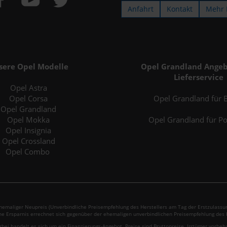
Anfahrt
Kontakt
Mehr 
sere Opel Modelle
Opel Grandland Angeb
Lieferservice
Opel Astra
Opel Corsa
Opel Grandland für B
Opel Grandland
Opel Mokka
Opel Grandland für P
Opel Insignia
Opel Crossland
Opel Combo
emaliger Neupreis (Unverbindliche Preisempfehlung des Herstellers am Tag der Erstzulassun
ne Ersparnis errechnet sich gegenüber der ehemaligen unverbindlichen Preisempfehlung des H
rbei handelt es sich um ein Finanzierungs-Angebot. Preise sind Bruttopreise. Irrtümer vorbeh