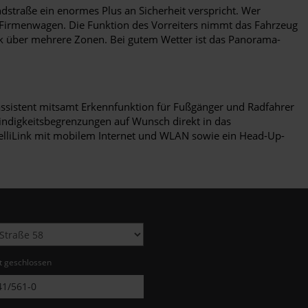
ndstraße ein enormes Plus an Sicherheit verspricht. Wer
n Firmenwagen. Die Funktion des Vorreiters nimmt das Fahrzeug
k über mehrere Zonen. Bei gutem Wetter ist das Panorama-
sassistent mitsamt Erkennfunktion für Fußgänger und Radfahrer
indigkeitsbegrenzungen auf Wunsch direkt in das
elliLink mit mobilem Internet und WLAN sowie ein Head-Up-
zt geschlossen
1/561-0