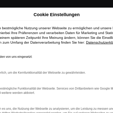
Cookie Einstellungen
ie bestmögliche Nutzung unserer Webseite zu ermöglichen und unsere
hierbei Ihre Präferenzen und verarbeiten Daten für Marketing und Stati
einem späteren Zeitpunkt Ihre Meinung ändern, können Sie die Einwillig
en zum Umfang der Datenverarbeitung finden Sie hier:
Datenschutzerkl
en von uns eingesetzt:
rlich, um die Kernfunktionalität der Webseite zu gewährleisten.
 Autohaus Böttche
öttche sind von diesem Fahrzeug durchweg überzeugt und unterbr
estmögliche Funktionalität der Webseite. Services von Drittanbietern wie Google 
kaufen als EU-Import, um jede Menge Geld zu sparen. Der Vorteil
eitere werden aktiviert.
n noch besser zusammen, wenn es um die Opel Insignia Tageszul
Sie sich für einen Opel Insignia Gebrauchtwagen kaufen, profiti
 es uns, die Nutzung der Webseite zu analysieren, um die Leistung zu messen u