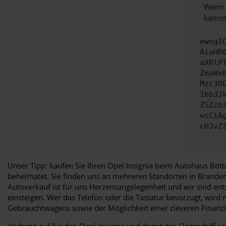
Wenn d
kannst
ewogI
AiaHR
aXRlP
ZmaWx
Mzc3O
1bb3J
ZSZzb
wsCiA
cHJvZ
Unser Tipp: kaufen Sie Ihren Opel Insignia beim Autohaus Böt
beheimatet. Sie finden uns an mehreren Standorten in Brand
Autoverkauf ist für uns Herzensangelegenheit und wir sind ent
einsteigen. Wer das Telefon oder die Tastatur bevorzugt, wird
Gebrauchtwagens sowie der Möglichkeit einer cleveren Finanzier
Vorhang auf für den Opel Insignia und damit das Flaggschiff se