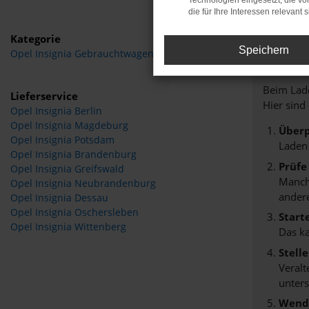
Technologien eingesetzt, die v
die für Ihre Interessen relevant s
Kategorie
Speichern
Opel Insignia Gebrauchtwagen
Fehle
Beim Lade
Lieferservice
Hier sind
Opel Insignia Berlin
Opel Insignia Magdeburg
Überp
Opel Insignia Potsdam
Laden
Opel Insignia Brandenburg
Prüfe
Opel Insignia Greifswald
Manche
Opel Insignia Neubrandenburg
andere
Opel Insignia Dessau
Opel Insignia Oschersleben
Start
Opel Insignia Wittenberg
Das k
Stell
Veralt
unters
Wende