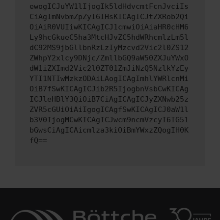
ewogICJuYW1lIjogIk5ldHdvcmtFcnJvciIs
CiAgImNvbmZpZyI6IHsKICAgICJtZXRob2Qi
OiAiR0VUIiwKICAgICJ1cmwiOiAiaHR0cHM6
Ly9hcGkueC5ha3MtcHJvZC5hdWRhcmlzLm5l
dC92MS9jbGllbnRzLzIyMzcvd2Vic2l0ZS12
ZWhpY2xlcy9DNjc/ZmllbGQ9aW50ZXJuYWxO
dW1iZXImd2Vic2l0ZT01ZmJiNzQ5NzlkYzEy
YTI1NTIwMzkzODAiLAogICAgImhlYWRlcnMi
OiB7fSwKICAgICJib2R5IjogbnVsbCwKICAg
ICJleHBlY3QiOiB7CiAgICAgICJyZXNwb25z
ZVR5cGUiOiAiIgogICAgfSwKICAgICJ0aW1l
b3V0IjogMCwKICAgICJwcm9ncmVzcyI6IG51
bGwsCiAgICAicmlza3kiOiBmYWxzZQogIH0K
fQ==