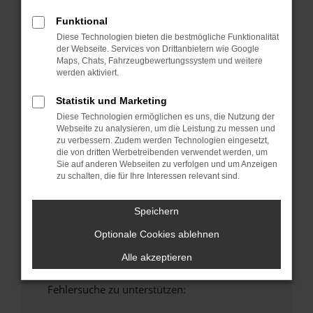
anderen Browser oder in einem privaten
Funktional
Fenster?
Diese Technologien bieten die bestmögliche Funktionalität
Starte dein Gerät neu.
der Webseite. Services von Drittanbietern wie Google
Maps, Chats, Fahrzeugbewertungssystem und weitere
Das kann manchmal helfen, vorübergehende
werden aktiviert.
Probleme zu beheben.
Stelle sicher, dass dein Browser und dein
Statistik und Marketing
Betriebssystem auf dem neuesten Stand
Diese Technologien ermöglichen es uns, die Nutzung der
sind.
Webseite zu analysieren, um die Leistung zu messen und
zu verbessern. Zudem werden Technologien eingesetzt,
Veraltete Software birgt nicht nur ein
die von dritten Werbetreibenden verwendet werden, um
Sicherheitsrisiko, sondern kann auch dazu
Sie auf anderen Webseiten zu verfolgen und um Anzeigen
führen, dass bestimmte Funktionen nicht mehr
zu schalten, die für Ihre Interessen relevant sind.
unterstützt werden.
Wende dich an den Webseitenbetreiber.
Speichern
Wenn du alle oben genannten Schritte versucht
Optionale Cookies ablehnen
hast, kontaktiere uns bitte. Wir werden
versuchen, das Problem zu beheben. Du kannst
Alle akzeptieren
uns diesen Text schicken, um uns bei der
Fehlersuche zu unterstützen: