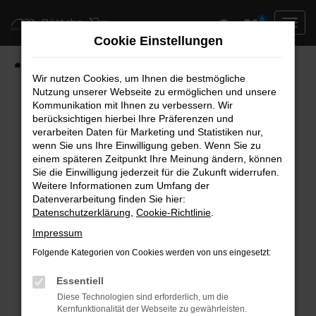
Zum
0
Hauptinhalt
Cookie Einstellungen
springen
Startseite
Neufahrzeuge
Fahrzeug-Showroom
Wir nutzen Cookies, um Ihnen die bestmögliche
Nutzung unserer Webseite zu ermöglichen und unsere
Kommunikation mit Ihnen zu verbessern. Wir
berücksichtigen hierbei Ihre Präferenzen und
Fehler: Network Error
verarbeiten Daten für Marketing und Statistiken nur,
wenn Sie uns Ihre Einwilligung geben. Wenn Sie zu
Beim Laden ist ein Fehler aufgetreten.
einem späteren Zeitpunkt Ihre Meinung ändern, können
Hier sind ein paar Tipps, die dir helfen können:
Sie die Einwilligung jederzeit für die Zukunft widerrufen.
Weitere Informationen zum Umfang der
Überprüfe deine Firewall und deine
Datenverarbeitung finden Sie hier:
Datenschutzerklärung
,
Cookie-Richtlinie
.
Internetverbindung.
Laden andere Webseiten, zum Beispiel deine
Impressum
Suchmaschine?
Folgende Kategorien von Cookies werden von uns eingesetzt:
Prüfe deine Browsererweiterungen.
Manche Erweiterungen, wie Werbeblocker,
Essentiell
können das Laden bestimmter Seiten
Diese Technologien sind erforderlich, um die
Kernfunktionalität der Webseite zu gewährleisten.
verhindern. Funktioniert die Seite in einem