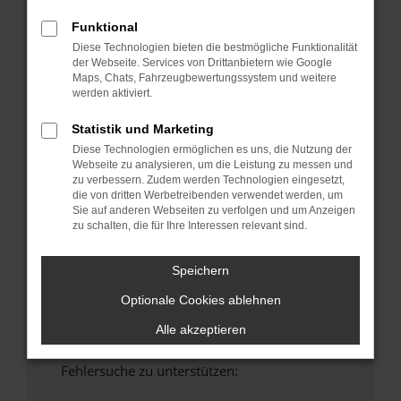
anderen Browser oder in einem privaten
Funktional
Fenster?
Diese Technologien bieten die bestmögliche Funktionalität
Starte dein Gerät neu.
der Webseite. Services von Drittanbietern wie Google
Maps, Chats, Fahrzeugbewertungssystem und weitere
Das kann manchmal helfen, vorübergehende
werden aktiviert.
Probleme zu beheben.
Stelle sicher, dass dein Browser und dein
Statistik und Marketing
Betriebssystem auf dem neuesten Stand
Diese Technologien ermöglichen es uns, die Nutzung der
sind.
Webseite zu analysieren, um die Leistung zu messen und
zu verbessern. Zudem werden Technologien eingesetzt,
Veraltete Software birgt nicht nur ein
die von dritten Werbetreibenden verwendet werden, um
Sicherheitsrisiko, sondern kann auch dazu
Sie auf anderen Webseiten zu verfolgen und um Anzeigen
führen, dass bestimmte Funktionen nicht mehr
zu schalten, die für Ihre Interessen relevant sind.
unterstützt werden.
Wende dich an den Webseitenbetreiber.
Speichern
Wenn du alle oben genannten Schritte versucht
Optionale Cookies ablehnen
hast, kontaktiere uns bitte. Wir werden
versuchen, das Problem zu beheben. Du kannst
Alle akzeptieren
uns diesen Text schicken, um uns bei der
Fehlersuche zu unterstützen: