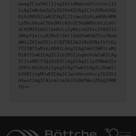
ewogICJuYW1lIjogIk5ldHdvcmtFcnJvciIs
CiAgImNvbmZpZyI6IHsKICAgICJtZXRob2Qi
OiAiR0VUIiwKICAgICJ1cmwiOiAiaHR0cHM6
Ly9hcGkueC5ha3MtcHJvZC5hdWRhcmlzLm5l
dC92MS9jbGllbnRzLzIyMzcvd2Vic2l0ZS12
ZWhpY2xlcy82MzE/ZmllbGQ9aW50ZXJuYWxO
dW1iZXImd2Vic2l0ZT01ZmJiNzQ5NzlkYzEy
YTI1NTIwMzkzODAiLAogICAgImhlYWRlcnMi
OiB7fSwKICAgICJib2R5IjogbnVsbCwKICAg
ICJleHBlY3QiOiB7CiAgICAgICJyZXNwb25z
ZVR5cGUiOiAiIgogICAgfSwKICAgICJ0aW1l
b3V0IjogMCwKICAgICJwcm9ncmVzcyI6IG51
bGwsCiAgICAicmlza3kiOiBmYWxzZQogIH0K
fQ==