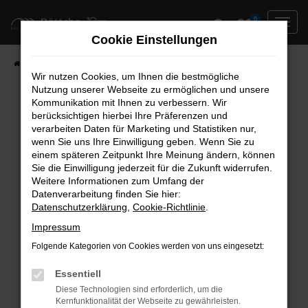
Zum
0
Hauptinhalt
Cookie Einstellungen
springen
Startseite
Neufahrzeuge
Fahrzeug-Showroom
Wir nutzen Cookies, um Ihnen die bestmögliche
Nutzung unserer Webseite zu ermöglichen und unsere
Kommunikation mit Ihnen zu verbessern. Wir
berücksichtigen hierbei Ihre Präferenzen und
Fehler: Network Error
verarbeiten Daten für Marketing und Statistiken nur,
wenn Sie uns Ihre Einwilligung geben. Wenn Sie zu
Beim Laden ist ein Fehler aufgetreten.
einem späteren Zeitpunkt Ihre Meinung ändern, können
Hier sind ein paar Tipps, die dir helfen können:
Sie die Einwilligung jederzeit für die Zukunft widerrufen.
Weitere Informationen zum Umfang der
Überprüfe deine Firewall und deine
Datenverarbeitung finden Sie hier:
Datenschutzerklärung
,
Cookie-Richtlinie
.
Internetverbindung.
Laden andere Webseiten, zum Beispiel deine
Impressum
Suchmaschine?
Folgende Kategorien von Cookies werden von uns eingesetzt:
Prüfe deine Browsererweiterungen.
Manche Erweiterungen, wie Werbeblocker,
Essentiell
können das Laden bestimmter Seiten
Diese Technologien sind erforderlich, um die
Kernfunktionalität der Webseite zu gewährleisten.
verhindern. Funktioniert die Seite in einem