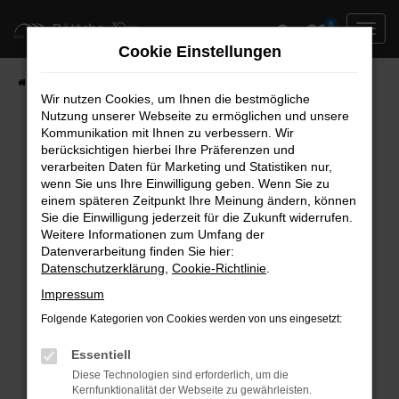
Zum
0
Hauptinhalt
Cookie Einstellungen
springen
Startseite
Neufahrzeuge
Fahrzeug-Showroom
Wir nutzen Cookies, um Ihnen die bestmögliche
Nutzung unserer Webseite zu ermöglichen und unsere
Kommunikation mit Ihnen zu verbessern. Wir
berücksichtigen hierbei Ihre Präferenzen und
Fehler: Network Error
verarbeiten Daten für Marketing und Statistiken nur,
wenn Sie uns Ihre Einwilligung geben. Wenn Sie zu
Beim Laden ist ein Fehler aufgetreten.
einem späteren Zeitpunkt Ihre Meinung ändern, können
Hier sind ein paar Tipps, die dir helfen können:
Sie die Einwilligung jederzeit für die Zukunft widerrufen.
Weitere Informationen zum Umfang der
Überprüfe deine Firewall und deine
Datenverarbeitung finden Sie hier:
Datenschutzerklärung
,
Cookie-Richtlinie
.
Internetverbindung.
Laden andere Webseiten, zum Beispiel deine
Impressum
Suchmaschine?
Folgende Kategorien von Cookies werden von uns eingesetzt:
Prüfe deine Browsererweiterungen.
Manche Erweiterungen, wie Werbeblocker,
Essentiell
können das Laden bestimmter Seiten
Diese Technologien sind erforderlich, um die
Kernfunktionalität der Webseite zu gewährleisten.
verhindern. Funktioniert die Seite in einem