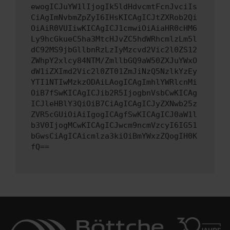
ewogICJuYW1lIjogIk5ldHdvcmtFcnJvciIs
CiAgImNvbmZpZyI6IHsKICAgICJtZXRob2Qi
OiAiR0VUIiwKICAgICJ1cmwiOiAiaHR0cHM6
Ly9hcGkueC5ha3MtcHJvZC5hdWRhcmlzLm5l
dC92MS9jbGllbnRzLzIyMzcvd2Vic2l0ZS12
ZWhpY2xlcy84NTM/ZmllbGQ9aW50ZXJuYWxO
dW1iZXImd2Vic2l0ZT01ZmJiNzQ5NzlkYzEy
YTI1NTIwMzkzODAiLAogICAgImhlYWRlcnMi
OiB7fSwKICAgICJib2R5IjogbnVsbCwKICAg
ICJleHBlY3QiOiB7CiAgICAgICJyZXNwb25z
ZVR5cGUiOiAiIgogICAgfSwKICAgICJ0aW1l
b3V0IjogMCwKICAgICJwcm9ncmVzcyI6IG51
bGwsCiAgICAicmlza3kiOiBmYWxzZQogIH0K
fQ==