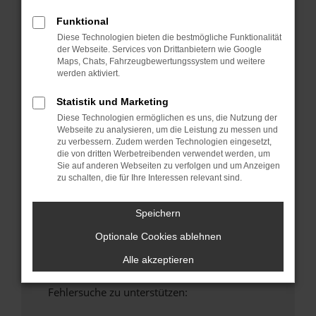
anderen Browser oder in einem privaten
Funktional
Fenster?
Diese Technologien bieten die bestmögliche Funktionalität
Starte dein Gerät neu.
der Webseite. Services von Drittanbietern wie Google
Maps, Chats, Fahrzeugbewertungssystem und weitere
Das kann manchmal helfen, vorübergehende
werden aktiviert.
Probleme zu beheben.
Stelle sicher, dass dein Browser und dein
Statistik und Marketing
Betriebssystem auf dem neuesten Stand
Diese Technologien ermöglichen es uns, die Nutzung der
sind.
Webseite zu analysieren, um die Leistung zu messen und
zu verbessern. Zudem werden Technologien eingesetzt,
Veraltete Software birgt nicht nur ein
die von dritten Werbetreibenden verwendet werden, um
Sicherheitsrisiko, sondern kann auch dazu
Sie auf anderen Webseiten zu verfolgen und um Anzeigen
führen, dass bestimmte Funktionen nicht mehr
zu schalten, die für Ihre Interessen relevant sind.
unterstützt werden.
Wende dich an den Webseitenbetreiber.
Speichern
Wenn du alle oben genannten Schritte versucht
Optionale Cookies ablehnen
hast, kontaktiere uns bitte. Wir werden
versuchen, das Problem zu beheben. Du kannst
Alle akzeptieren
uns diesen Text schicken, um uns bei der
Fehlersuche zu unterstützen: