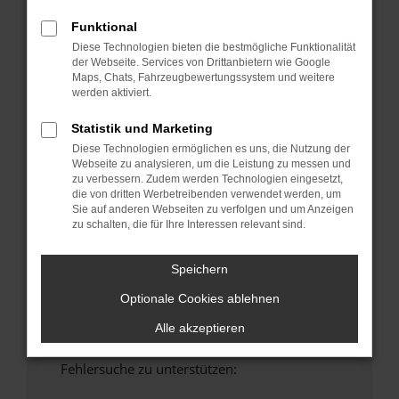
anderen Browser oder in einem privaten
Funktional
Fenster?
Diese Technologien bieten die bestmögliche Funktionalität
Starte dein Gerät neu.
der Webseite. Services von Drittanbietern wie Google
Maps, Chats, Fahrzeugbewertungssystem und weitere
Das kann manchmal helfen, vorübergehende
werden aktiviert.
Probleme zu beheben.
Stelle sicher, dass dein Browser und dein
Statistik und Marketing
Betriebssystem auf dem neuesten Stand
Diese Technologien ermöglichen es uns, die Nutzung der
sind.
Webseite zu analysieren, um die Leistung zu messen und
zu verbessern. Zudem werden Technologien eingesetzt,
Veraltete Software birgt nicht nur ein
die von dritten Werbetreibenden verwendet werden, um
Sicherheitsrisiko, sondern kann auch dazu
Sie auf anderen Webseiten zu verfolgen und um Anzeigen
führen, dass bestimmte Funktionen nicht mehr
zu schalten, die für Ihre Interessen relevant sind.
unterstützt werden.
Wende dich an den Webseitenbetreiber.
Speichern
Wenn du alle oben genannten Schritte versucht
Optionale Cookies ablehnen
hast, kontaktiere uns bitte. Wir werden
versuchen, das Problem zu beheben. Du kannst
Alle akzeptieren
uns diesen Text schicken, um uns bei der
Fehlersuche zu unterstützen: