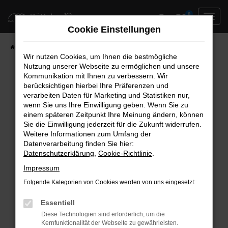
Zum
0
Hauptinhalt
Cookie Einstellungen
springen
Startseite
Neufahrzeuge
Fahrzeug-Showroom
Wir nutzen Cookies, um Ihnen die bestmögliche
Nutzung unserer Webseite zu ermöglichen und unsere
Kommunikation mit Ihnen zu verbessern. Wir
berücksichtigen hierbei Ihre Präferenzen und
Fehler: Network Error
verarbeiten Daten für Marketing und Statistiken nur,
wenn Sie uns Ihre Einwilligung geben. Wenn Sie zu
Beim Laden ist ein Fehler aufgetreten.
einem späteren Zeitpunkt Ihre Meinung ändern, können
Hier sind ein paar Tipps, die dir helfen können:
Sie die Einwilligung jederzeit für die Zukunft widerrufen.
Weitere Informationen zum Umfang der
Überprüfe deine Firewall und deine
Datenverarbeitung finden Sie hier:
Datenschutzerklärung
,
Cookie-Richtlinie
.
Internetverbindung.
Laden andere Webseiten, zum Beispiel deine
Impressum
Suchmaschine?
Folgende Kategorien von Cookies werden von uns eingesetzt:
Prüfe deine Browsererweiterungen.
Manche Erweiterungen, wie Werbeblocker,
Essentiell
können das Laden bestimmter Seiten
Diese Technologien sind erforderlich, um die
Kernfunktionalität der Webseite zu gewährleisten.
verhindern. Funktioniert die Seite in einem