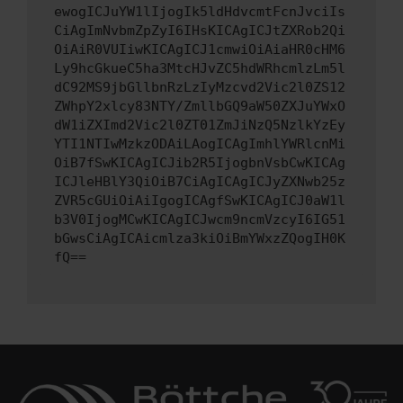
ewogICJuYW1lIjogIk5ldHdvcmtFcnJvciIs
CiAgImNvbmZpZyI6IHsKICAgICJtZXRob2Qi
OiAiR0VUIiwKICAgICJ1cmwiOiAiaHR0cHM6
Ly9hcGkueC5ha3MtcHJvZC5hdWRhcmlzLm5l
dC92MS9jbGllbnRzLzIyMzcvd2Vic2l0ZS12
ZWhpY2xlcy83NTY/ZmllbGQ9aW50ZXJuYWxO
dW1iZXImd2Vic2l0ZT01ZmJiNzQ5NzlkYzEy
YTI1NTIwMzkzODAiLAogICAgImhlYWRlcnMi
OiB7fSwKICAgICJib2R5IjogbnVsbCwKICAg
ICJleHBlY3QiOiB7CiAgICAgICJyZXNwb25z
ZVR5cGUiOiAiIgogICAgfSwKICAgICJ0aW1l
b3V0IjogMCwKICAgICJwcm9ncmVzcyI6IG51
bGwsCiAgICAicmlza3kiOiBmYWxzZQogIH0K
fQ==