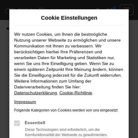
Zum
0
Hauptinhalt
Cookie Einstellungen
springen
Startseite
Neufahrzeuge
Fahrzeug-Showroom
Wir nutzen Cookies, um Ihnen die bestmögliche
Nutzung unserer Webseite zu ermöglichen und unsere
Kommunikation mit Ihnen zu verbessern. Wir
berücksichtigen hierbei Ihre Präferenzen und
Fehler: Network Error
verarbeiten Daten für Marketing und Statistiken nur,
wenn Sie uns Ihre Einwilligung geben. Wenn Sie zu
Beim Laden ist ein Fehler aufgetreten.
einem späteren Zeitpunkt Ihre Meinung ändern, können
Hier sind ein paar Tipps, die dir helfen können:
Sie die Einwilligung jederzeit für die Zukunft widerrufen.
Weitere Informationen zum Umfang der
Überprüfe deine Firewall und deine
Datenverarbeitung finden Sie hier:
Datenschutzerklärung
,
Cookie-Richtlinie
.
Internetverbindung.
Laden andere Webseiten, zum Beispiel deine
Impressum
Suchmaschine?
Folgende Kategorien von Cookies werden von uns eingesetzt:
Prüfe deine Browsererweiterungen.
Manche Erweiterungen, wie Werbeblocker,
Essentiell
können das Laden bestimmter Seiten
Diese Technologien sind erforderlich, um die
Kernfunktionalität der Webseite zu gewährleisten.
verhindern. Funktioniert die Seite in einem