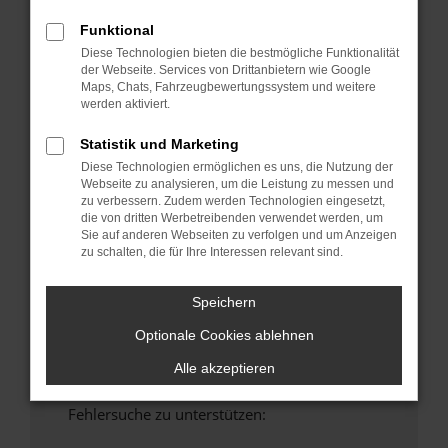
anderen Browser oder in einem privaten
Funktional
Fenster?
Diese Technologien bieten die bestmögliche Funktionalität
Starte dein Gerät neu.
der Webseite. Services von Drittanbietern wie Google
Maps, Chats, Fahrzeugbewertungssystem und weitere
Das kann manchmal helfen, vorübergehende
werden aktiviert.
Probleme zu beheben.
Stelle sicher, dass dein Browser und dein
Statistik und Marketing
Betriebssystem auf dem neuesten Stand
Diese Technologien ermöglichen es uns, die Nutzung der
sind.
Webseite zu analysieren, um die Leistung zu messen und
zu verbessern. Zudem werden Technologien eingesetzt,
Veraltete Software birgt nicht nur ein
die von dritten Werbetreibenden verwendet werden, um
Sicherheitsrisiko, sondern kann auch dazu
Sie auf anderen Webseiten zu verfolgen und um Anzeigen
führen, dass bestimmte Funktionen nicht mehr
zu schalten, die für Ihre Interessen relevant sind.
unterstützt werden.
Wende dich an den Webseitenbetreiber.
Speichern
Wenn du alle oben genannten Schritte versucht
Optionale Cookies ablehnen
hast, kontaktiere uns bitte. Wir werden
versuchen, das Problem zu beheben. Du kannst
Alle akzeptieren
uns diesen Text schicken, um uns bei der
Fehlersuche zu unterstützen: