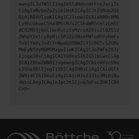
ewogICJuYW1lIjogIk5ldHdvcmtFcnJvciIs
CiAgImNvbmZpZyI6IHsKICAgICJtZXRob2Qi
OiAiR0VUIiwKICAgICJ1cmwiOiAiaHR0cHM6
Ly9hcGkueC5ha3MtcHJvZC5hdWRhcmlzLm5l
dC92MS9jbGllbnRzLzIyMzcvd2Vic2l0ZS12
ZWhpY2xlcy8yNjc5P2ZpZWxkPWludGVybmFs
TnVtYmVyJndlYnNpdGU9NWZiYjc0OTc5ZGMx
MmEyNTUyMDM5MzgwIiwKICAgICJoZWFkZXJz
Ijoge30sCiAgICAiYm9keSI6IG51bGwsCiAg
ICAiZXhwZWN0IjogewogICAgICAicmVzcG9u
c2VUeXBlIjogIiIKICAgIH0sCiAgICAidGlt
ZW91dCI6IDAsCiAgICAicHJvZ3Jlc3MiOiBu
dWxsLAogICAgInJpc2t5IjogZmFsc2UKICB9
Cn0=