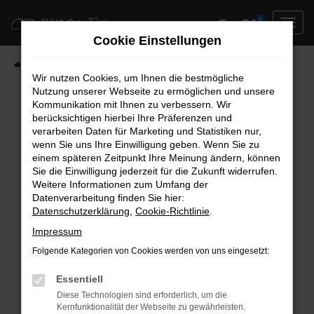
Zum
0
Hauptinhalt
Cookie Einstellungen
springen
Startseite
Neufahrzeuge
Fahrzeug-Showroom
Wir nutzen Cookies, um Ihnen die bestmögliche
Nutzung unserer Webseite zu ermöglichen und unsere
Kommunikation mit Ihnen zu verbessern. Wir
berücksichtigen hierbei Ihre Präferenzen und
Fehler: Network Error
verarbeiten Daten für Marketing und Statistiken nur,
wenn Sie uns Ihre Einwilligung geben. Wenn Sie zu
Beim Laden ist ein Fehler aufgetreten.
einem späteren Zeitpunkt Ihre Meinung ändern, können
Hier sind ein paar Tipps, die dir helfen können:
Sie die Einwilligung jederzeit für die Zukunft widerrufen.
Weitere Informationen zum Umfang der
Überprüfe deine Firewall und deine
Datenverarbeitung finden Sie hier:
Datenschutzerklärung
,
Cookie-Richtlinie
.
Internetverbindung.
Laden andere Webseiten, zum Beispiel deine
Impressum
Suchmaschine?
Folgende Kategorien von Cookies werden von uns eingesetzt:
Prüfe deine Browsererweiterungen.
Manche Erweiterungen, wie Werbeblocker,
Essentiell
können das Laden bestimmter Seiten
Diese Technologien sind erforderlich, um die
Kernfunktionalität der Webseite zu gewährleisten.
verhindern. Funktioniert die Seite in einem