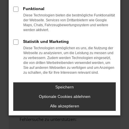
anderen Browser oder in einem privaten
Funktional
Fenster?
Diese Technologien bieten die bestmögliche Funktionalität
Starte dein Gerät neu.
der Webseite. Services von Drittanbietern wie Google
Maps, Chats, Fahrzeugbewertungssystem und weitere
Das kann manchmal helfen, vorübergehende
werden aktiviert.
Probleme zu beheben.
Stelle sicher, dass dein Browser und dein
Statistik und Marketing
Betriebssystem auf dem neuesten Stand
Diese Technologien ermöglichen es uns, die Nutzung der
sind.
Webseite zu analysieren, um die Leistung zu messen und
zu verbessern. Zudem werden Technologien eingesetzt,
Veraltete Software birgt nicht nur ein
die von dritten Werbetreibenden verwendet werden, um
Sicherheitsrisiko, sondern kann auch dazu
Sie auf anderen Webseiten zu verfolgen und um Anzeigen
führen, dass bestimmte Funktionen nicht mehr
zu schalten, die für Ihre Interessen relevant sind.
unterstützt werden.
Wende dich an den Webseitenbetreiber.
Speichern
Wenn du alle oben genannten Schritte versucht
Optionale Cookies ablehnen
hast, kontaktiere uns bitte. Wir werden
versuchen, das Problem zu beheben. Du kannst
Alle akzeptieren
uns diesen Text schicken, um uns bei der
Fehlersuche zu unterstützen: