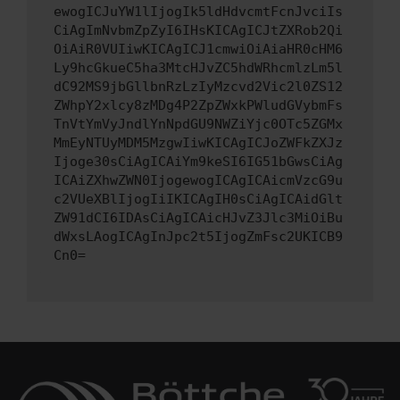
ewogICJuYW1lIjogIk5ldHdvcmtFcnJvciIs
CiAgImNvbmZpZyI6IHsKICAgICJtZXRob2Qi
OiAiR0VUIiwKICAgICJ1cmwiOiAiaHR0cHM6
Ly9hcGkueC5ha3MtcHJvZC5hdWRhcmlzLm5l
dC92MS9jbGllbnRzLzIyMzcvd2Vic2l0ZS12
ZWhpY2xlcy8zMDg4P2ZpZWxkPWludGVybmFs
TnVtYmVyJndlYnNpdGU9NWZiYjc0OTc5ZGMx
MmEyNTUyMDM5MzgwIiwKICAgICJoZWFkZXJz
Ijoge30sCiAgICAiYm9keSI6IG51bGwsCiAg
ICAiZXhwZWN0IjogewogICAgICAicmVzcG9u
c2VUeXBlIjogIiIKICAgIH0sCiAgICAidGlt
ZW91dCI6IDAsCiAgICAicHJvZ3Jlc3MiOiBu
dWxsLAogICAgInJpc2t5IjogZmFsc2UKICB9
Cn0=