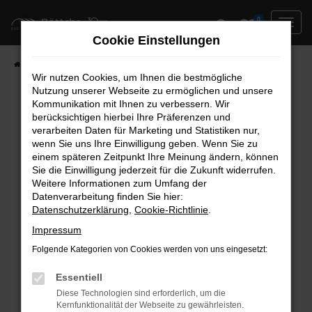
Zum
0
Hauptinhalt
Cookie Einstellungen
springen
Startseite
Neufahrzeuge
Fahrzeug-Showroom
Wir nutzen Cookies, um Ihnen die bestmögliche
Nutzung unserer Webseite zu ermöglichen und unsere
Kommunikation mit Ihnen zu verbessern. Wir
berücksichtigen hierbei Ihre Präferenzen und
Fehler: Network Error
verarbeiten Daten für Marketing und Statistiken nur,
wenn Sie uns Ihre Einwilligung geben. Wenn Sie zu
Beim Laden ist ein Fehler aufgetreten.
einem späteren Zeitpunkt Ihre Meinung ändern, können
Hier sind ein paar Tipps, die dir helfen können:
Sie die Einwilligung jederzeit für die Zukunft widerrufen.
Weitere Informationen zum Umfang der
Überprüfe deine Firewall und deine
Datenverarbeitung finden Sie hier:
Datenschutzerklärung
,
Cookie-Richtlinie
.
Internetverbindung.
Laden andere Webseiten, zum Beispiel deine
Impressum
Suchmaschine?
Folgende Kategorien von Cookies werden von uns eingesetzt:
Prüfe deine Browsererweiterungen.
Manche Erweiterungen, wie Werbeblocker,
Essentiell
können das Laden bestimmter Seiten
Diese Technologien sind erforderlich, um die
Kernfunktionalität der Webseite zu gewährleisten.
verhindern. Funktioniert die Seite in einem