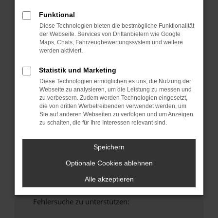
anderen Browser oder in einem privaten
Funktional
Fenster?
Diese Technologien bieten die bestmögliche Funktionalität
Starte dein Gerät neu.
der Webseite. Services von Drittanbietern wie Google
Maps, Chats, Fahrzeugbewertungssystem und weitere
Das kann manchmal helfen, vorübergehende
werden aktiviert.
Probleme zu beheben.
Stelle sicher, dass dein Browser und dein
Statistik und Marketing
Betriebssystem auf dem neuesten Stand
Diese Technologien ermöglichen es uns, die Nutzung der
sind.
Webseite zu analysieren, um die Leistung zu messen und
zu verbessern. Zudem werden Technologien eingesetzt,
Veraltete Software birgt nicht nur ein
die von dritten Werbetreibenden verwendet werden, um
Sicherheitsrisiko, sondern kann auch dazu
Sie auf anderen Webseiten zu verfolgen und um Anzeigen
führen, dass bestimmte Funktionen nicht mehr
zu schalten, die für Ihre Interessen relevant sind.
unterstützt werden.
Wende dich an den Webseitenbetreiber.
Speichern
Wenn du alle oben genannten Schritte versucht
Optionale Cookies ablehnen
hast, kontaktiere uns bitte. Wir werden
versuchen, das Problem zu beheben. Du kannst
Alle akzeptieren
uns diesen Text schicken, um uns bei der
Fehlersuche zu unterstützen: