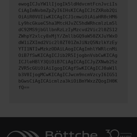
ewogICJuYW1lIjogIk5ldHdvcmtFcnJvciIs
CiAgImNvbmZpZyI6IHsKICAgICJtZXRob2Qi
OiAiR0VUIiwKICAgICJ1cmwiOiAiaHR0cHM6
Ly9hcGkueC5ha3MtcHJvZC5hdWRhcmlzLm5l
dC92MS9jbGllbnRzLzIyMzcvd2Vic2l0ZS12
ZWhpY2xlcy8xMjY/ZmllbGQ9aW50ZXJuYWxO
dW1iZXImd2Vic2l0ZT01ZmJiNzQ5NzlkYzEy
YTI1NTIwMzkzODAiLAogICAgImhlYWRlcnMi
OiB7fSwKICAgICJib2R5IjogbnVsbCwKICAg
ICJleHBlY3QiOiB7CiAgICAgICJyZXNwb25z
ZVR5cGUiOiAiIgogICAgfSwKICAgICJ0aW1l
b3V0IjogMCwKICAgICJwcm9ncmVzcyI6IG51
bGwsCiAgICAicmlza3kiOiBmYWxzZQogIH0K
fQ==