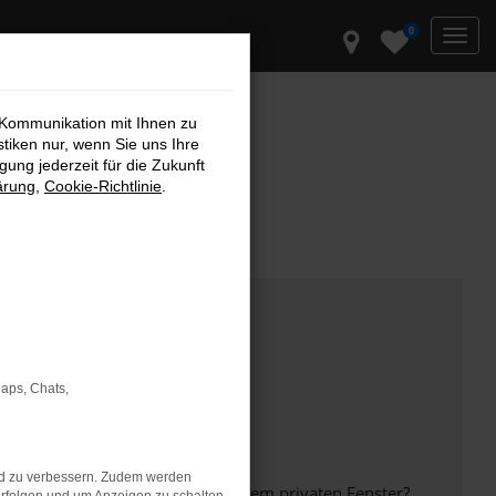
0
 Kommunikation mit Ihnen zu
stiken nur, wenn Sie uns Ihre
ung jederzeit für die Zukunft
ärung
,
Cookie-Richtlinie
.
Maps, Chats,
nd zu verbessern. Zudem werden
inem anderen Browser oder in einem privaten Fenster?