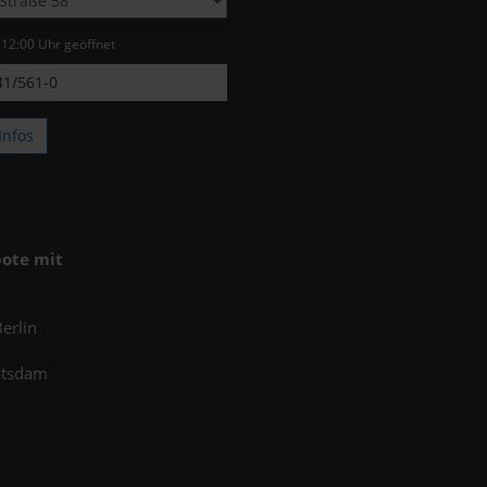
s 12:00 Uhr geöffnet
1/561-0
Infos
ote mit
erlin
otsdam