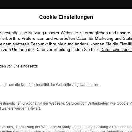
Cookie Einstellungen
ie bestmögliche Nutzung unserer Webseite zu ermöglichen und unsere
hierbei Ihre Präferenzen und verarbeiten Daten für Marketing und Stati
einem späteren Zeitpunkt Ihre Meinung ändern, können Sie die Einwillig
en zum Umfang der Datenverarbeitung finden Sie hier:
Datenschutzerkl
en von uns eingesetzt:
rlich, um die Kernfunktionalität der Webseite zu gewährleisten.
estmögliche Funktionalität der Webseite. Services von Drittanbietern wie Google 
eitere werden aktiviert.
indung.
hine?
 es uns, die Nutzung der Webseite zu analysieren, um die Leistung zu messen u
aden bestimmter Seiten verhindern. Funktioniert die Seite in e