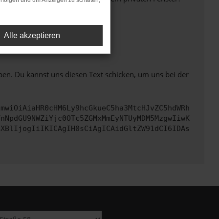
rfolgen und um Anzeigen zu schalten,
Alle akzeptieren
ht mehr unterstützt werden.
ben. Du kannst uns diesen Text schicken, um uns bei der
cmwiOiAiaHR0cHM6Ly9hcGkueC5ha3MtcHJvZC5hdWRh
YnNpdGU9NWZiYjc0OTc5ZGMxMmEyNTUyMDM5MzgwIiwK
eXBlIjogIiIKICAgIH0sCiAgICAidGltZW91dCI6IDAs