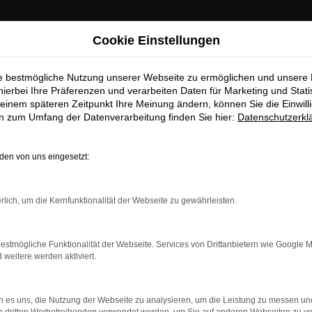
Cookie Einstellungen
ie bestmögliche Nutzung unserer Webseite zu ermöglichen und unsere
hierbei Ihre Präferenzen und verarbeiten Daten für Marketing und Stati
einem späteren Zeitpunkt Ihre Meinung ändern, können Sie die Einwillig
en zum Umfang der Datenverarbeitung finden Sie hier:
Datenschutzerkl
en von uns eingesetzt:
rlich, um die Kernfunktionalität der Webseite zu gewährleisten.
estmögliche Funktionalität der Webseite. Services von Drittanbietern wie Google 
eitere werden aktiviert.
indung.
hine?
 es uns, die Nutzung der Webseite zu analysieren, um die Leistung zu messen u
aden bestimmter Seiten verhindern. Funktioniert die Seite in e