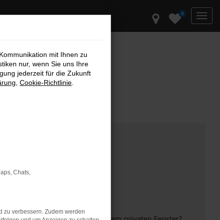
0
 Kommunikation mit Ihnen zu
stiken nur, wenn Sie uns Ihre
ung jederzeit für die Zukunft
ärung
,
Cookie-Richtlinie
.
Maps, Chats,
nd zu verbessern. Zudem werden
inem anderen Browser oder in einem privaten Fenster?