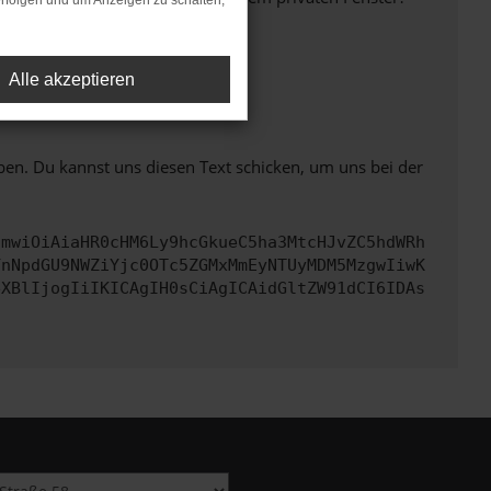
rfolgen und um Anzeigen zu schalten,
Alle akzeptieren
ht mehr unterstützt werden.
ben. Du kannst uns diesen Text schicken, um uns bei der
cmwiOiAiaHR0cHM6Ly9hcGkueC5ha3MtcHJvZC5hdWRh
YnNpdGU9NWZiYjc0OTc5ZGMxMmEyNTUyMDM5MzgwIiwK
eXBlIjogIiIKICAgIH0sCiAgICAidGltZW91dCI6IDAs