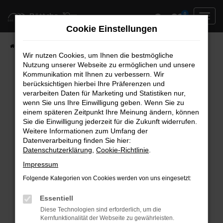
Zum
0
Hauptinhalt
Cookie Einstellungen
springen
Startseite
Neufahrzeuge
Fahrzeug-Showroom
Wir nutzen Cookies, um Ihnen die bestmögliche
Nutzung unserer Webseite zu ermöglichen und unsere
Kommunikation mit Ihnen zu verbessern. Wir
berücksichtigen hierbei Ihre Präferenzen und
Fehler: Network Error
verarbeiten Daten für Marketing und Statistiken nur,
wenn Sie uns Ihre Einwilligung geben. Wenn Sie zu
Beim Laden ist ein Fehler aufgetreten.
einem späteren Zeitpunkt Ihre Meinung ändern, können
Hier sind ein paar Tipps, die dir helfen können:
Sie die Einwilligung jederzeit für die Zukunft widerrufen.
Weitere Informationen zum Umfang der
Überprüfe deine Firewall und deine
Datenverarbeitung finden Sie hier:
Datenschutzerklärung
,
Cookie-Richtlinie
.
Internetverbindung.
Laden andere Webseiten, zum Beispiel deine
Impressum
Suchmaschine?
Folgende Kategorien von Cookies werden von uns eingesetzt:
Prüfe deine Browsererweiterungen.
Manche Erweiterungen, wie Werbeblocker,
Essentiell
können das Laden bestimmter Seiten
Diese Technologien sind erforderlich, um die
Kernfunktionalität der Webseite zu gewährleisten.
verhindern. Funktioniert die Seite in einem