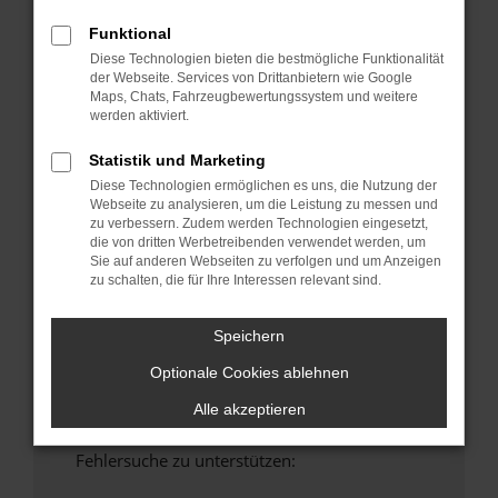
anderen Browser oder in einem privaten
Funktional
Fenster?
Diese Technologien bieten die bestmögliche Funktionalität
Starte dein Gerät neu.
der Webseite. Services von Drittanbietern wie Google
Maps, Chats, Fahrzeugbewertungssystem und weitere
Das kann manchmal helfen, vorübergehende
werden aktiviert.
Probleme zu beheben.
Stelle sicher, dass dein Browser und dein
Statistik und Marketing
Betriebssystem auf dem neuesten Stand
Diese Technologien ermöglichen es uns, die Nutzung der
sind.
Webseite zu analysieren, um die Leistung zu messen und
zu verbessern. Zudem werden Technologien eingesetzt,
Veraltete Software birgt nicht nur ein
die von dritten Werbetreibenden verwendet werden, um
Sicherheitsrisiko, sondern kann auch dazu
Sie auf anderen Webseiten zu verfolgen und um Anzeigen
führen, dass bestimmte Funktionen nicht mehr
zu schalten, die für Ihre Interessen relevant sind.
unterstützt werden.
Wende dich an den Webseitenbetreiber.
Speichern
Wenn du alle oben genannten Schritte versucht
Optionale Cookies ablehnen
hast, kontaktiere uns bitte. Wir werden
versuchen, das Problem zu beheben. Du kannst
Alle akzeptieren
uns diesen Text schicken, um uns bei der
Fehlersuche zu unterstützen: