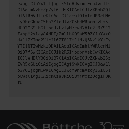
ewogICJuYW1lIjogIk5ldHdvcmtFcnJvciIs
CiAgImNvbmZpZyI6IHsKICAgICJtZXRob2Qi
OiAiR0VUIiwKICAgICJ1cmwiOiAiaHR0cHM6
Ly9hcGkueC5ha3MtcHJvZC5hdWRhcmlzLm5l
dC92MS9jbGllbnRzLzIyMzcvd2Vic2l0ZS12
ZWhpY2xlcy84NDI/ZmllbGQ9aW50ZXJuYWxO
dW1iZXImd2Vic2l0ZT01ZmJiNzQ5NzlkYzEy
YTI1NTIwMzkzODAiLAogICAgImhlYWRlcnMi
OiB7fSwKICAgICJib2R5IjogbnVsbCwKICAg
ICJleHBlY3QiOiB7CiAgICAgICJyZXNwb25z
ZVR5cGUiOiAiIgogICAgfSwKICAgICJ0aW1l
b3V0IjogMCwKICAgICJwcm9ncmVzcyI6IG51
bGwsCiAgICAicmlza3kiOiBmYWxzZQogIH0K
fQ==