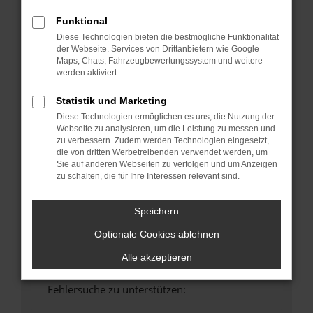
anderen Browser oder in einem privaten
Funktional
Fenster?
Diese Technologien bieten die bestmögliche Funktionalität
Starte dein Gerät neu.
der Webseite. Services von Drittanbietern wie Google
Maps, Chats, Fahrzeugbewertungssystem und weitere
Das kann manchmal helfen, vorübergehende
werden aktiviert.
Probleme zu beheben.
Stelle sicher, dass dein Browser und dein
Statistik und Marketing
Betriebssystem auf dem neuesten Stand
Diese Technologien ermöglichen es uns, die Nutzung der
sind.
Webseite zu analysieren, um die Leistung zu messen und
zu verbessern. Zudem werden Technologien eingesetzt,
Veraltete Software birgt nicht nur ein
die von dritten Werbetreibenden verwendet werden, um
Sicherheitsrisiko, sondern kann auch dazu
Sie auf anderen Webseiten zu verfolgen und um Anzeigen
führen, dass bestimmte Funktionen nicht mehr
zu schalten, die für Ihre Interessen relevant sind.
unterstützt werden.
Wende dich an den Webseitenbetreiber.
Speichern
Wenn du alle oben genannten Schritte versucht
Optionale Cookies ablehnen
hast, kontaktiere uns bitte. Wir werden
versuchen, das Problem zu beheben. Du kannst
Alle akzeptieren
uns diesen Text schicken, um uns bei der
Fehlersuche zu unterstützen: