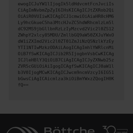
ewogICJuYW1lIjogIk5ldHdvcmtFcnJvciIs
CiAgImNvbmZpZyI6IHsKICAgICJtZXRob2Qi
OiAiR0VUIiwKICAgICJ1cmwiOiAiaHR0cHM6
Ly9hcGkueC5ha3MtcHJvZC5hdWRhcmlzLm5l
dC92MS9jbGllbnRzLzIyMzcvd2Vic2l0ZS12
ZWhpY2xlcy85MDU/ZmllbGQ9aW50ZXJuYWxO
dW1iZXImd2Vic2l0ZT01ZmJiNzQ5NzlkYzEy
YTI1NTIwMzkzODAiLAogICAgImhlYWRlcnMi
OiB7fSwKICAgICJib2R5IjogbnVsbCwKICAg
ICJleHBlY3QiOiB7CiAgICAgICJyZXNwb25z
ZVR5cGUiOiAiIgogICAgfSwKICAgICJ0aW1l
b3V0IjogMCwKICAgICJwcm9ncmVzcyI6IG51
bGwsCiAgICAicmlza3kiOiBmYWxzZQogIH0K
fQ==