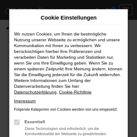
Zum
0
Hauptinhalt
Cookie Einstellungen
springen
Startseite
Neufahrzeuge
Fahrzeug-Showroom
Wir nutzen Cookies, um Ihnen die bestmögliche
Nutzung unserer Webseite zu ermöglichen und unsere
Kommunikation mit Ihnen zu verbessern. Wir
berücksichtigen hierbei Ihre Präferenzen und
Fehler: Network Error
verarbeiten Daten für Marketing und Statistiken nur,
wenn Sie uns Ihre Einwilligung geben. Wenn Sie zu
Beim Laden ist ein Fehler aufgetreten.
einem späteren Zeitpunkt Ihre Meinung ändern, können
Hier sind ein paar Tipps, die dir helfen können:
Sie die Einwilligung jederzeit für die Zukunft widerrufen.
Weitere Informationen zum Umfang der
Überprüfe deine Firewall und deine
Datenverarbeitung finden Sie hier:
Datenschutzerklärung
,
Cookie-Richtlinie
.
Internetverbindung.
Laden andere Webseiten, zum Beispiel deine
Impressum
Suchmaschine?
Folgende Kategorien von Cookies werden von uns eingesetzt:
Prüfe deine Browsererweiterungen.
Manche Erweiterungen, wie Werbeblocker,
Essentiell
können das Laden bestimmter Seiten
Diese Technologien sind erforderlich, um die
Kernfunktionalität der Webseite zu gewährleisten.
verhindern. Funktioniert die Seite in einem