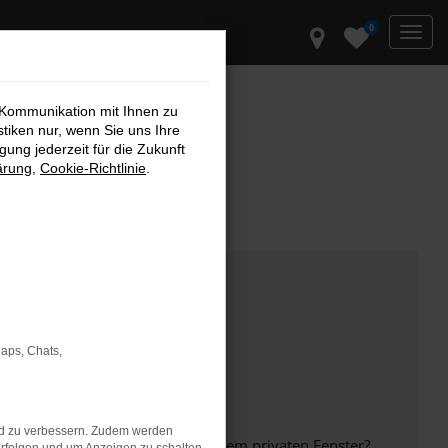
0
 Kommunikation mit Ihnen zu
stiken nur, wenn Sie uns Ihre
ung jederzeit für die Zukunft
ärung
,
Cookie-Richtlinie
.
Maps, Chats,
nd zu verbessern. Zudem werden
inem anderen Browser oder in einem privaten Fenster?