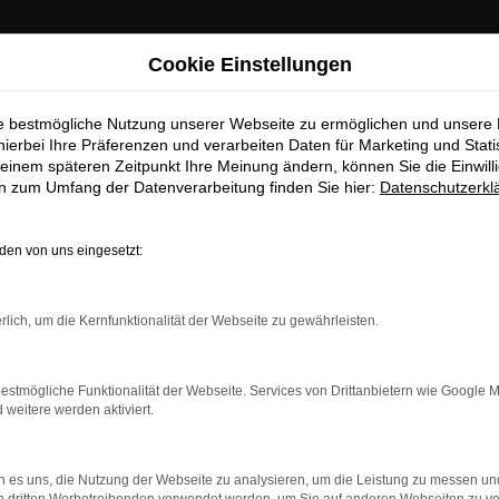
Cookie Einstellungen
ie bestmögliche Nutzung unserer Webseite zu ermöglichen und unsere
hierbei Ihre Präferenzen und verarbeiten Daten für Marketing und Stati
einem späteren Zeitpunkt Ihre Meinung ändern, können Sie die Einwillig
en zum Umfang der Datenverarbeitung finden Sie hier:
Datenschutzerkl
en von uns eingesetzt:
rlich, um die Kernfunktionalität der Webseite zu gewährleisten.
estmögliche Funktionalität der Webseite. Services von Drittanbietern wie Google 
eitere werden aktiviert.
indung.
hine?
 es uns, die Nutzung der Webseite zu analysieren, um die Leistung zu messen u
aden bestimmter Seiten verhindern. Funktioniert die Seite in e