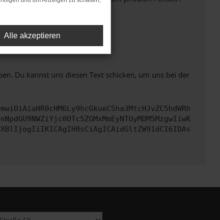
rfolgen und um Anzeigen zu schalten,
Alle akzeptieren
ht mehr unterstützt werden.
ben. Du kannst uns diesen Text schicken, um uns bei der
cmwiOiAiaHR0cHM6Ly9hcGkueC5ha3MtcHJvZC5hdWRh
YnNpdGU9NWZiYjc0OTc5ZGMxMmEyNTUyMDM5MzgwIiwK
eXBlIjogIiIKICAgIH0sCiAgICAidGltZW91dCI6IDAs