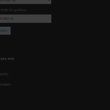
s 18:00 Uhr geöffnet
1/561-0
Infos
ote mit
erlin
otsdam