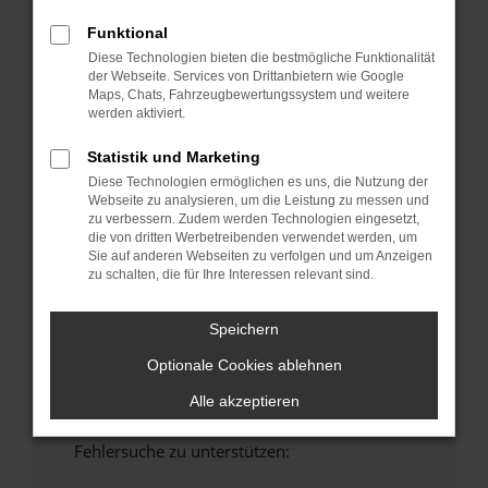
anderen Browser oder in einem privaten
Funktional
Fenster?
Diese Technologien bieten die bestmögliche Funktionalität
Starte dein Gerät neu.
der Webseite. Services von Drittanbietern wie Google
Maps, Chats, Fahrzeugbewertungssystem und weitere
Das kann manchmal helfen, vorübergehende
werden aktiviert.
Probleme zu beheben.
Stelle sicher, dass dein Browser und dein
Statistik und Marketing
Betriebssystem auf dem neuesten Stand
Diese Technologien ermöglichen es uns, die Nutzung der
sind.
Webseite zu analysieren, um die Leistung zu messen und
zu verbessern. Zudem werden Technologien eingesetzt,
Veraltete Software birgt nicht nur ein
die von dritten Werbetreibenden verwendet werden, um
Sicherheitsrisiko, sondern kann auch dazu
Sie auf anderen Webseiten zu verfolgen und um Anzeigen
führen, dass bestimmte Funktionen nicht mehr
zu schalten, die für Ihre Interessen relevant sind.
unterstützt werden.
Wende dich an den Webseitenbetreiber.
Speichern
Wenn du alle oben genannten Schritte versucht
Optionale Cookies ablehnen
hast, kontaktiere uns bitte. Wir werden
versuchen, das Problem zu beheben. Du kannst
Alle akzeptieren
uns diesen Text schicken, um uns bei der
Fehlersuche zu unterstützen: