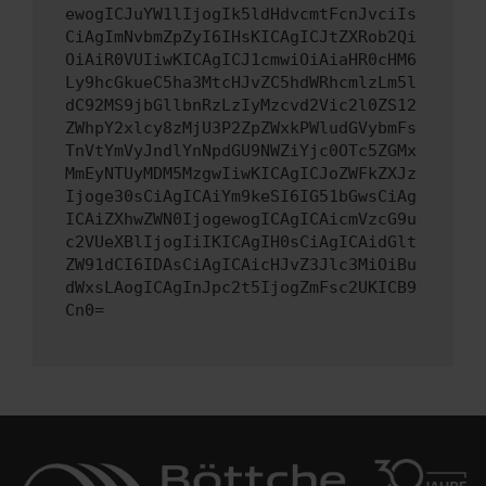
ewogICJuYW1lIjogIk5ldHdvcmtFcnJvciIs
CiAgImNvbmZpZyI6IHsKICAgICJtZXRob2Qi
OiAiR0VUIiwKICAgICJ1cmwiOiAiaHR0cHM6
Ly9hcGkueC5ha3MtcHJvZC5hdWRhcmlzLm5l
dC92MS9jbGllbnRzLzIyMzcvd2Vic2l0ZS12
ZWhpY2xlcy8zMjU3P2ZpZWxkPWludGVybmFs
TnVtYmVyJndlYnNpdGU9NWZiYjc0OTc5ZGMx
MmEyNTUyMDM5MzgwIiwKICAgICJoZWFkZXJz
Ijoge30sCiAgICAiYm9keSI6IG51bGwsCiAg
ICAiZXhwZWN0IjogewogICAgICAicmVzcG9u
c2VUeXBlIjogIiIKICAgIH0sCiAgICAidGlt
ZW91dCI6IDAsCiAgICAicHJvZ3Jlc3MiOiBu
dWxsLAogICAgInJpc2t5IjogZmFsc2UKICB9
Cn0=