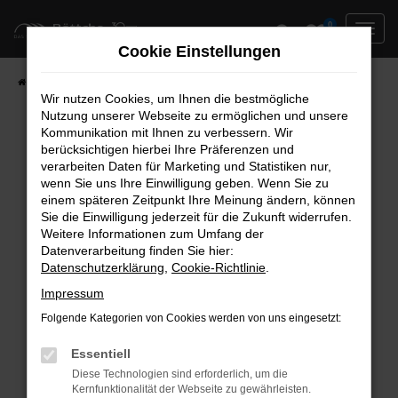
Zum
0
Hauptinhalt
Cookie Einstellungen
springen
Startseite
Neufahrzeuge
Fahrzeug-Showroom
Wir nutzen Cookies, um Ihnen die bestmögliche
Nutzung unserer Webseite zu ermöglichen und unsere
Kommunikation mit Ihnen zu verbessern. Wir
berücksichtigen hierbei Ihre Präferenzen und
Fehler: Network Error
verarbeiten Daten für Marketing und Statistiken nur,
wenn Sie uns Ihre Einwilligung geben. Wenn Sie zu
Beim Laden ist ein Fehler aufgetreten.
einem späteren Zeitpunkt Ihre Meinung ändern, können
Hier sind ein paar Tipps, die dir helfen können:
Sie die Einwilligung jederzeit für die Zukunft widerrufen.
Weitere Informationen zum Umfang der
Überprüfe deine Firewall und deine
Datenverarbeitung finden Sie hier:
Datenschutzerklärung
,
Cookie-Richtlinie
.
Internetverbindung.
Laden andere Webseiten, zum Beispiel deine
Impressum
Suchmaschine?
Folgende Kategorien von Cookies werden von uns eingesetzt:
Prüfe deine Browsererweiterungen.
Manche Erweiterungen, wie Werbeblocker,
Essentiell
können das Laden bestimmter Seiten
Diese Technologien sind erforderlich, um die
Kernfunktionalität der Webseite zu gewährleisten.
verhindern. Funktioniert die Seite in einem