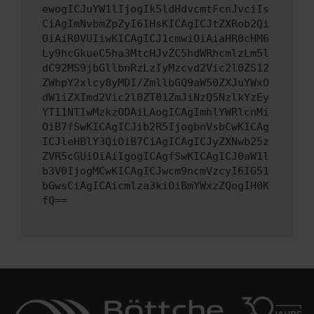
ewogICJuYW1lIjogIk5ldHdvcmtFcnJvciIs
CiAgImNvbmZpZyI6IHsKICAgICJtZXRob2Qi
OiAiR0VUIiwKICAgICJ1cmwiOiAiaHR0cHM6
Ly9hcGkueC5ha3MtcHJvZC5hdWRhcmlzLm5l
dC92MS9jbGllbnRzLzIyMzcvd2Vic2l0ZS12
ZWhpY2xlcy8yMDI/ZmllbGQ9aW50ZXJuYWxO
dW1iZXImd2Vic2l0ZT01ZmJiNzQ5NzlkYzEy
YTI1NTIwMzkzODAiLAogICAgImhlYWRlcnMi
OiB7fSwKICAgICJib2R5IjogbnVsbCwKICAg
ICJleHBlY3QiOiB7CiAgICAgICJyZXNwb25z
ZVR5cGUiOiAiIgogICAgfSwKICAgICJ0aW1l
b3V0IjogMCwKICAgICJwcm9ncmVzcyI6IG51
bGwsCiAgICAicmlza3kiOiBmYWxzZQogIH0K
fQ==