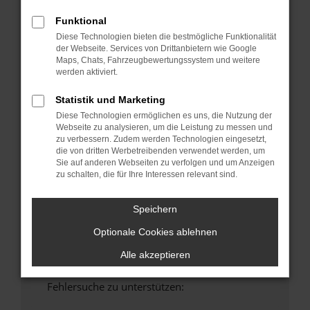
anderen Browser oder in einem privaten
Funktional
Fenster?
Diese Technologien bieten die bestmögliche Funktionalität
Starte dein Gerät neu.
der Webseite. Services von Drittanbietern wie Google
Maps, Chats, Fahrzeugbewertungssystem und weitere
Das kann manchmal helfen, vorübergehende
werden aktiviert.
Probleme zu beheben.
Stelle sicher, dass dein Browser und dein
Statistik und Marketing
Betriebssystem auf dem neuesten Stand
Diese Technologien ermöglichen es uns, die Nutzung der
sind.
Webseite zu analysieren, um die Leistung zu messen und
zu verbessern. Zudem werden Technologien eingesetzt,
Veraltete Software birgt nicht nur ein
die von dritten Werbetreibenden verwendet werden, um
Sicherheitsrisiko, sondern kann auch dazu
Sie auf anderen Webseiten zu verfolgen und um Anzeigen
führen, dass bestimmte Funktionen nicht mehr
zu schalten, die für Ihre Interessen relevant sind.
unterstützt werden.
Wende dich an den Webseitenbetreiber.
Speichern
Wenn du alle oben genannten Schritte versucht
Optionale Cookies ablehnen
hast, kontaktiere uns bitte. Wir werden
versuchen, das Problem zu beheben. Du kannst
Alle akzeptieren
uns diesen Text schicken, um uns bei der
Fehlersuche zu unterstützen: