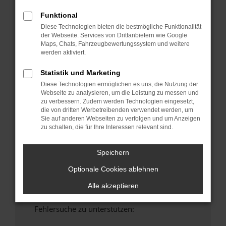
anderen Browser oder in einem privaten
Funktional
Fenster?
Diese Technologien bieten die bestmögliche Funktionalität
Starte dein Gerät neu.
der Webseite. Services von Drittanbietern wie Google
Maps, Chats, Fahrzeugbewertungssystem und weitere
Das kann manchmal helfen, vorübergehende
werden aktiviert.
Probleme zu beheben.
Stelle sicher, dass dein Browser und dein
Statistik und Marketing
Betriebssystem auf dem neuesten Stand
Diese Technologien ermöglichen es uns, die Nutzung der
sind.
Webseite zu analysieren, um die Leistung zu messen und
zu verbessern. Zudem werden Technologien eingesetzt,
Veraltete Software birgt nicht nur ein
die von dritten Werbetreibenden verwendet werden, um
Sicherheitsrisiko, sondern kann auch dazu
Sie auf anderen Webseiten zu verfolgen und um Anzeigen
führen, dass bestimmte Funktionen nicht mehr
zu schalten, die für Ihre Interessen relevant sind.
unterstützt werden.
Wende dich an den Webseitenbetreiber.
Speichern
Wenn du alle oben genannten Schritte versucht
Optionale Cookies ablehnen
hast, kontaktiere uns bitte. Wir werden
versuchen, das Problem zu beheben. Du kannst
Alle akzeptieren
uns diesen Text schicken, um uns bei der
Fehlersuche zu unterstützen: