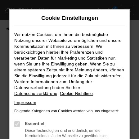
Zum
0
Hauptinhalt
Cookie Einstellungen
springen
Startseite
Neufahrzeuge
Fahrzeug-Showroom
Wir nutzen Cookies, um Ihnen die bestmögliche
Nutzung unserer Webseite zu ermöglichen und unsere
Kommunikation mit Ihnen zu verbessern. Wir
berücksichtigen hierbei Ihre Präferenzen und
Fehler: Network Error
verarbeiten Daten für Marketing und Statistiken nur,
wenn Sie uns Ihre Einwilligung geben. Wenn Sie zu
Beim Laden ist ein Fehler aufgetreten.
einem späteren Zeitpunkt Ihre Meinung ändern, können
Hier sind ein paar Tipps, die dir helfen können:
Sie die Einwilligung jederzeit für die Zukunft widerrufen.
Weitere Informationen zum Umfang der
Überprüfe deine Firewall und deine
Datenverarbeitung finden Sie hier:
Datenschutzerklärung
,
Cookie-Richtlinie
.
Internetverbindung.
Laden andere Webseiten, zum Beispiel deine
Impressum
Suchmaschine?
Folgende Kategorien von Cookies werden von uns eingesetzt:
Prüfe deine Browsererweiterungen.
Manche Erweiterungen, wie Werbeblocker,
Essentiell
können das Laden bestimmter Seiten
Diese Technologien sind erforderlich, um die
Kernfunktionalität der Webseite zu gewährleisten.
verhindern. Funktioniert die Seite in einem