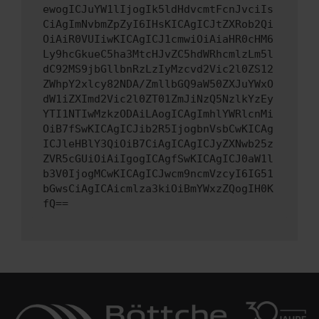
ewogICJuYW1lIjogIk5ldHdvcmtFcnJvciIs
CiAgImNvbmZpZyI6IHsKICAgICJtZXRob2Qi
OiAiR0VUIiwKICAgICJ1cmwiOiAiaHR0cHM6
Ly9hcGkueC5ha3MtcHJvZC5hdWRhcmlzLm5l
dC92MS9jbGllbnRzLzIyMzcvd2Vic2l0ZS12
ZWhpY2xlcy82NDA/ZmllbGQ9aW50ZXJuYWxO
dW1iZXImd2Vic2l0ZT01ZmJiNzQ5NzlkYzEy
YTI1NTIwMzkzODAiLAogICAgImhlYWRlcnMi
OiB7fSwKICAgICJib2R5IjogbnVsbCwKICAg
ICJleHBlY3QiOiB7CiAgICAgICJyZXNwb25z
ZVR5cGUiOiAiIgogICAgfSwKICAgICJ0aW1l
b3V0IjogMCwKICAgICJwcm9ncmVzcyI6IG51
bGwsCiAgICAicmlza3kiOiBmYWxzZQogIH0K
fQ==