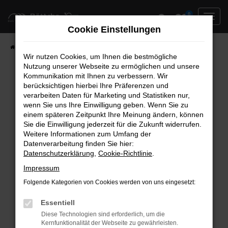
Zum
0
Hauptinhalt
Cookie Einstellungen
springen
Startseite
Neufahrzeuge
Fahrzeug-Showroom
Wir nutzen Cookies, um Ihnen die bestmögliche
Nutzung unserer Webseite zu ermöglichen und unsere
Kommunikation mit Ihnen zu verbessern. Wir
berücksichtigen hierbei Ihre Präferenzen und
Fehler: Network Error
verarbeiten Daten für Marketing und Statistiken nur,
wenn Sie uns Ihre Einwilligung geben. Wenn Sie zu
Beim Laden ist ein Fehler aufgetreten.
einem späteren Zeitpunkt Ihre Meinung ändern, können
Hier sind ein paar Tipps, die dir helfen können:
Sie die Einwilligung jederzeit für die Zukunft widerrufen.
Weitere Informationen zum Umfang der
Überprüfe deine Firewall und deine
Datenverarbeitung finden Sie hier:
Datenschutzerklärung
,
Cookie-Richtlinie
.
Internetverbindung.
Laden andere Webseiten, zum Beispiel deine
Impressum
Suchmaschine?
Folgende Kategorien von Cookies werden von uns eingesetzt:
Prüfe deine Browsererweiterungen.
Manche Erweiterungen, wie Werbeblocker,
Essentiell
können das Laden bestimmter Seiten
Diese Technologien sind erforderlich, um die
Kernfunktionalität der Webseite zu gewährleisten.
verhindern. Funktioniert die Seite in einem