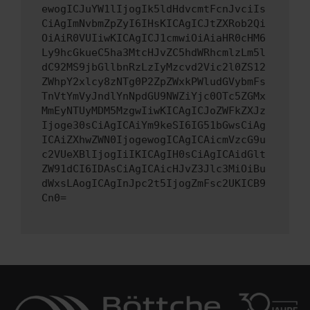
ewogICJuYW1lIjogIk5ldHdvcmtFcnJvciIs
CiAgImNvbmZpZyI6IHsKICAgICJtZXRob2Qi
OiAiR0VUIiwKICAgICJ1cmwiOiAiaHR0cHM6
Ly9hcGkueC5ha3MtcHJvZC5hdWRhcmlzLm5l
dC92MS9jbGllbnRzLzIyMzcvd2Vic2l0ZS12
ZWhpY2xlcy8zNTg0P2ZpZWxkPWludGVybmFs
TnVtYmVyJndlYnNpdGU9NWZiYjc0OTc5ZGMx
MmEyNTUyMDM5MzgwIiwKICAgICJoZWFkZXJz
Ijoge30sCiAgICAiYm9keSI6IG51bGwsCiAg
ICAiZXhwZWN0IjogewogICAgICAicmVzcG9u
c2VUeXBlIjogIiIKICAgIH0sCiAgICAidGlt
ZW91dCI6IDAsCiAgICAicHJvZ3Jlc3MiOiBu
dWxsLAogICAgInJpc2t5IjogZmFsc2UKICB9
Cn0=