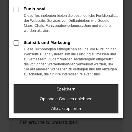
anderen Browser oder in einem privaten
Funktional
Fenster?
Diese Technologien bieten die bestmögliche Funktionalität
Starte dein Gerät neu.
der Webseite. Services von Drittanbietern wie Google
Maps, Chats, Fahrzeugbewertungssystem und weitere
Das kann manchmal helfen, vorübergehende
werden aktiviert.
Probleme zu beheben.
Stelle sicher, dass dein Browser und dein
Statistik und Marketing
Betriebssystem auf dem neuesten Stand
Diese Technologien ermöglichen es uns, die Nutzung der
sind.
Webseite zu analysieren, um die Leistung zu messen und
zu verbessern. Zudem werden Technologien eingesetzt,
Veraltete Software birgt nicht nur ein
die von dritten Werbetreibenden verwendet werden, um
Sicherheitsrisiko, sondern kann auch dazu
Sie auf anderen Webseiten zu verfolgen und um Anzeigen
führen, dass bestimmte Funktionen nicht mehr
zu schalten, die für Ihre Interessen relevant sind.
unterstützt werden.
Wende dich an den Webseitenbetreiber.
Speichern
Wenn du alle oben genannten Schritte versucht
Optionale Cookies ablehnen
hast, kontaktiere uns bitte. Wir werden
versuchen, das Problem zu beheben. Du kannst
Alle akzeptieren
uns diesen Text schicken, um uns bei der
Fehlersuche zu unterstützen: