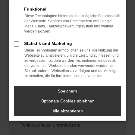
anderen Browser oder in einem privaten
Funktional
Fenster?
Diese Technologien bieten die bestmögliche Funktionalität
Starte dein Gerät neu.
der Webseite. Services von Drittanbietern wie Google
Maps, Chats, Fahrzeugbewertungssystem und weitere
Das kann manchmal helfen, vorübergehende
werden aktiviert.
Probleme zu beheben.
Stelle sicher, dass dein Browser und dein
Statistik und Marketing
Betriebssystem auf dem neuesten Stand
Diese Technologien ermöglichen es uns, die Nutzung der
sind.
Webseite zu analysieren, um die Leistung zu messen und
zu verbessern. Zudem werden Technologien eingesetzt,
Veraltete Software birgt nicht nur ein
die von dritten Werbetreibenden verwendet werden, um
Sicherheitsrisiko, sondern kann auch dazu
Sie auf anderen Webseiten zu verfolgen und um Anzeigen
führen, dass bestimmte Funktionen nicht mehr
zu schalten, die für Ihre Interessen relevant sind.
unterstützt werden.
Wende dich an den Webseitenbetreiber.
Speichern
Wenn du alle oben genannten Schritte versucht
Optionale Cookies ablehnen
hast, kontaktiere uns bitte. Wir werden
versuchen, das Problem zu beheben. Du kannst
Alle akzeptieren
uns diesen Text schicken, um uns bei der
Fehlersuche zu unterstützen: