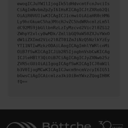
ewogICJuYW1lIjogIk5ldHdvcmtFcnJvciIs
CiAgImNvbmZpZyI6IHsKICAgICJtZXRob2Qi
OiAiR0VUIiwKICAgICJ1cmwiOiAiaHR0cHM6
Ly9hcGkueC5ha3MtcHJvZC5hdWRhcmlzLm5l
dC92MS9jbGllbnRzLzIyMzcvd2Vic2l0ZS12
ZWhpY2xlcy8wMDk/ZmllbGQ9aW50ZXJuYWxO
dW1iZXImd2Vic2l0ZT01ZmJiNzQ5NzlkYzEy
YTI1NTIwMzkzODAiLAogICAgImhlYWRlcnMi
OiB7fSwKICAgICJib2R5IjogbnVsbCwKICAg
ICJleHBlY3QiOiB7CiAgICAgICJyZXNwb25z
ZVR5cGUiOiAiIgogICAgfSwKICAgICJ0aW1l
b3V0IjogMCwKICAgICJwcm9ncmVzcyI6IG51
bGwsCiAgICAicmlza3kiOiBmYWxzZQogIH0K
fQ==