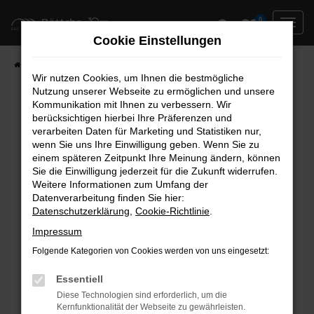
Zum
0
Hauptinhalt
Cookie Einstellungen
springen
Startseite
Neufahrzeuge
Fahrzeug-Showroom
Wir nutzen Cookies, um Ihnen die bestmögliche
Nutzung unserer Webseite zu ermöglichen und unsere
Kommunikation mit Ihnen zu verbessern. Wir
berücksichtigen hierbei Ihre Präferenzen und
Fehler: Network Error
verarbeiten Daten für Marketing und Statistiken nur,
wenn Sie uns Ihre Einwilligung geben. Wenn Sie zu
Beim Laden ist ein Fehler aufgetreten.
einem späteren Zeitpunkt Ihre Meinung ändern, können
Hier sind ein paar Tipps, die dir helfen können:
Sie die Einwilligung jederzeit für die Zukunft widerrufen.
Weitere Informationen zum Umfang der
Überprüfe deine Firewall und deine
Datenverarbeitung finden Sie hier:
Datenschutzerklärung
,
Cookie-Richtlinie
.
Internetverbindung.
Laden andere Webseiten, zum Beispiel deine
Impressum
Suchmaschine?
Folgende Kategorien von Cookies werden von uns eingesetzt:
Prüfe deine Browsererweiterungen.
Manche Erweiterungen, wie Werbeblocker,
Essentiell
können das Laden bestimmter Seiten
Diese Technologien sind erforderlich, um die
Kernfunktionalität der Webseite zu gewährleisten.
verhindern. Funktioniert die Seite in einem