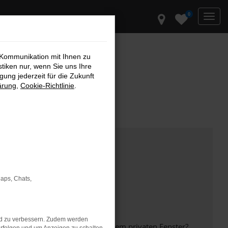
0
 Kommunikation mit Ihnen zu
stiken nur, wenn Sie uns Ihre
ung jederzeit für die Zukunft
ärung
,
Cookie-Richtlinie
.
Maps, Chats,
nd zu verbessern. Zudem werden
inem anderen Browser oder in einem privaten Fenster?