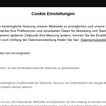
Cookie Einstellungen
ie bestmögliche Nutzung unserer Webseite zu ermöglichen und unsere
hierbei Ihre Präferenzen und verarbeiten Daten für Marketing und Stati
einem späteren Zeitpunkt Ihre Meinung ändern, können Sie die Einwillig
en zum Umfang der Datenverarbeitung finden Sie hier:
Datenschutzerkl
en von uns eingesetzt:
rlich, um die Kernfunktionalität der Webseite zu gewährleisten.
estmögliche Funktionalität der Webseite. Services von Drittanbietern wie Google 
eitere werden aktiviert.
indung.
hine?
 es uns, die Nutzung der Webseite zu analysieren, um die Leistung zu messen u
aden bestimmter Seiten verhindern. Funktioniert die Seite in e