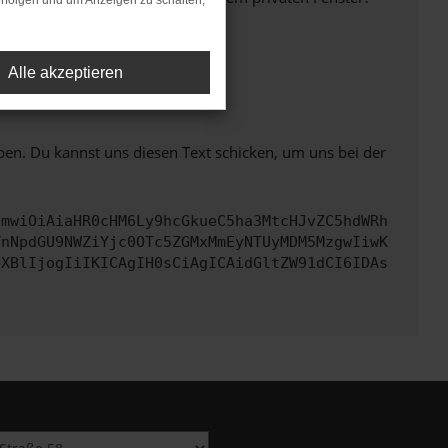
rfolgen und um Anzeigen zu schalten,
Alle akzeptieren
ht mehr unterstützt werden.
ben. Du kannst uns diesen Text schicken, um uns bei der
cmwiOiAiaHR0cHM6Ly9hcGkueC5ha3MtcHJvZC5hdWRh
YnNpdGU9NWZiYjc0OTc5ZGMxMmEyNTUyMDM5MzgwIiwK
eXBlIjogIiIKICAgIH0sCiAgICAidGltZW91dCI6IDAs