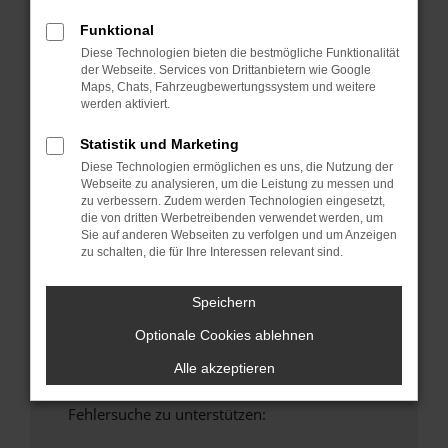
anderen Browser oder in einem privaten
Funktional
Fenster?
Diese Technologien bieten die bestmögliche Funktionalität
Starte dein Gerät neu.
der Webseite. Services von Drittanbietern wie Google
Maps, Chats, Fahrzeugbewertungssystem und weitere
Das kann manchmal helfen, vorübergehende
werden aktiviert.
Probleme zu beheben.
Stelle sicher, dass dein Browser und dein
Statistik und Marketing
Betriebssystem auf dem neuesten Stand
Diese Technologien ermöglichen es uns, die Nutzung der
sind.
Webseite zu analysieren, um die Leistung zu messen und
zu verbessern. Zudem werden Technologien eingesetzt,
Veraltete Software birgt nicht nur ein
die von dritten Werbetreibenden verwendet werden, um
Sicherheitsrisiko, sondern kann auch dazu
Sie auf anderen Webseiten zu verfolgen und um Anzeigen
führen, dass bestimmte Funktionen nicht mehr
zu schalten, die für Ihre Interessen relevant sind.
unterstützt werden.
Wende dich an den Webseitenbetreiber.
Speichern
Wenn du alle oben genannten Schritte versucht
Optionale Cookies ablehnen
hast, kontaktiere uns bitte. Wir werden
versuchen, das Problem zu beheben. Du kannst
Alle akzeptieren
uns diesen Text schicken, um uns bei der
Fehlersuche zu unterstützen: