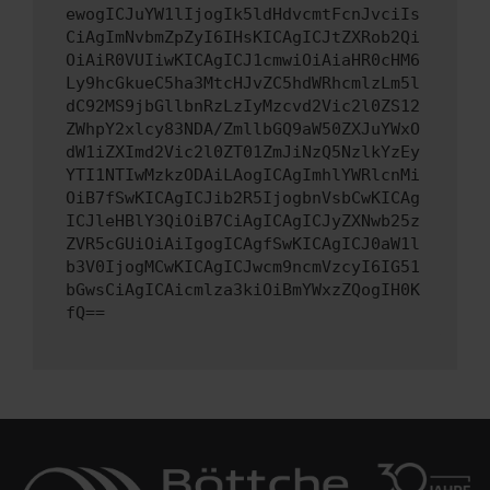
ewogICJuYW1lIjogIk5ldHdvcmtFcnJvciIs
CiAgImNvbmZpZyI6IHsKICAgICJtZXRob2Qi
OiAiR0VUIiwKICAgICJ1cmwiOiAiaHR0cHM6
Ly9hcGkueC5ha3MtcHJvZC5hdWRhcmlzLm5l
dC92MS9jbGllbnRzLzIyMzcvd2Vic2l0ZS12
ZWhpY2xlcy83NDA/ZmllbGQ9aW50ZXJuYWxO
dW1iZXImd2Vic2l0ZT01ZmJiNzQ5NzlkYzEy
YTI1NTIwMzkzODAiLAogICAgImhlYWRlcnMi
OiB7fSwKICAgICJib2R5IjogbnVsbCwKICAg
ICJleHBlY3QiOiB7CiAgICAgICJyZXNwb25z
ZVR5cGUiOiAiIgogICAgfSwKICAgICJ0aW1l
b3V0IjogMCwKICAgICJwcm9ncmVzcyI6IG51
bGwsCiAgICAicmlza3kiOiBmYWxzZQogIH0K
fQ==