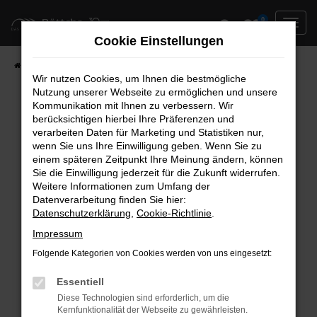
Zum
0
Hauptinhalt
Cookie Einstellungen
springen
Startseite
Neufahrzeuge
Fahrzeug-Showroom
Wir nutzen Cookies, um Ihnen die bestmögliche
Nutzung unserer Webseite zu ermöglichen und unsere
Kommunikation mit Ihnen zu verbessern. Wir
berücksichtigen hierbei Ihre Präferenzen und
Fehler: Network Error
verarbeiten Daten für Marketing und Statistiken nur,
wenn Sie uns Ihre Einwilligung geben. Wenn Sie zu
Beim Laden ist ein Fehler aufgetreten.
einem späteren Zeitpunkt Ihre Meinung ändern, können
Hier sind ein paar Tipps, die dir helfen können:
Sie die Einwilligung jederzeit für die Zukunft widerrufen.
Weitere Informationen zum Umfang der
Überprüfe deine Firewall und deine
Datenverarbeitung finden Sie hier:
Datenschutzerklärung
,
Cookie-Richtlinie
.
Internetverbindung.
Laden andere Webseiten, zum Beispiel deine
Impressum
Suchmaschine?
Folgende Kategorien von Cookies werden von uns eingesetzt:
Prüfe deine Browsererweiterungen.
Manche Erweiterungen, wie Werbeblocker,
Essentiell
können das Laden bestimmter Seiten
Diese Technologien sind erforderlich, um die
Kernfunktionalität der Webseite zu gewährleisten.
verhindern. Funktioniert die Seite in einem