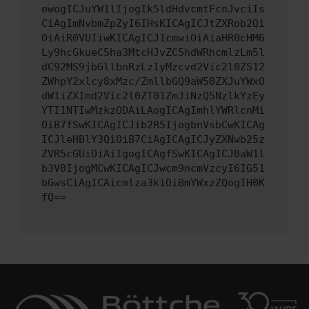
ewogICJuYW1lIjogIk5ldHdvcmtFcnJvciIs
CiAgImNvbmZpZyI6IHsKICAgICJtZXRob2Qi
OiAiR0VUIiwKICAgICJ1cmwiOiAiaHR0cHM6
Ly9hcGkueC5ha3MtcHJvZC5hdWRhcmlzLm5l
dC92MS9jbGllbnRzLzIyMzcvd2Vic2l0ZS12
ZWhpY2xlcy8xMzc/ZmllbGQ9aW50ZXJuYWxO
dW1iZXImd2Vic2l0ZT01ZmJiNzQ5NzlkYzEy
YTI1NTIwMzkzODAiLAogICAgImhlYWRlcnMi
OiB7fSwKICAgICJib2R5IjogbnVsbCwKICAg
ICJleHBlY3QiOiB7CiAgICAgICJyZXNwb25z
ZVR5cGUiOiAiIgogICAgfSwKICAgICJ0aW1l
b3V0IjogMCwKICAgICJwcm9ncmVzcyI6IG51
bGwsCiAgICAicmlza3kiOiBmYWxzZQogIH0K
fQ==