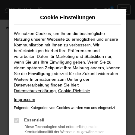
Zum
0
Hauptinhalt
Cookie Einstellungen
springen
Startseite
Neufahrzeuge
Fahrzeug-Showroom
Wir nutzen Cookies, um Ihnen die bestmögliche
Nutzung unserer Webseite zu ermöglichen und unsere
Kommunikation mit Ihnen zu verbessern. Wir
berücksichtigen hierbei Ihre Präferenzen und
Fehler: Network Error
verarbeiten Daten für Marketing und Statistiken nur,
wenn Sie uns Ihre Einwilligung geben. Wenn Sie zu
Beim Laden ist ein Fehler aufgetreten.
einem späteren Zeitpunkt Ihre Meinung ändern, können
Hier sind ein paar Tipps, die dir helfen können:
Sie die Einwilligung jederzeit für die Zukunft widerrufen.
Weitere Informationen zum Umfang der
Überprüfe deine Firewall und deine
Datenverarbeitung finden Sie hier:
Datenschutzerklärung
,
Cookie-Richtlinie
.
Internetverbindung.
Laden andere Webseiten, zum Beispiel deine
Impressum
Suchmaschine?
Folgende Kategorien von Cookies werden von uns eingesetzt:
Prüfe deine Browsererweiterungen.
Manche Erweiterungen, wie Werbeblocker,
Essentiell
können das Laden bestimmter Seiten
Diese Technologien sind erforderlich, um die
Kernfunktionalität der Webseite zu gewährleisten.
verhindern. Funktioniert die Seite in einem