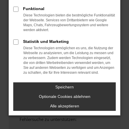
anderen Browser oder in einem privaten
Funktional
Fenster?
Diese Technologien bieten die bestmögliche Funktionalität
Starte dein Gerät neu.
der Webseite. Services von Drittanbietern wie Google
Maps, Chats, Fahrzeugbewertungssystem und weitere
Das kann manchmal helfen, vorübergehende
werden aktiviert.
Probleme zu beheben.
Stelle sicher, dass dein Browser und dein
Statistik und Marketing
Betriebssystem auf dem neuesten Stand
Diese Technologien ermöglichen es uns, die Nutzung der
sind.
Webseite zu analysieren, um die Leistung zu messen und
zu verbessern. Zudem werden Technologien eingesetzt,
Veraltete Software birgt nicht nur ein
die von dritten Werbetreibenden verwendet werden, um
Sicherheitsrisiko, sondern kann auch dazu
Sie auf anderen Webseiten zu verfolgen und um Anzeigen
führen, dass bestimmte Funktionen nicht mehr
zu schalten, die für Ihre Interessen relevant sind.
unterstützt werden.
Wende dich an den Webseitenbetreiber.
Speichern
Wenn du alle oben genannten Schritte versucht
Optionale Cookies ablehnen
hast, kontaktiere uns bitte. Wir werden
versuchen, das Problem zu beheben. Du kannst
Alle akzeptieren
uns diesen Text schicken, um uns bei der
Fehlersuche zu unterstützen: