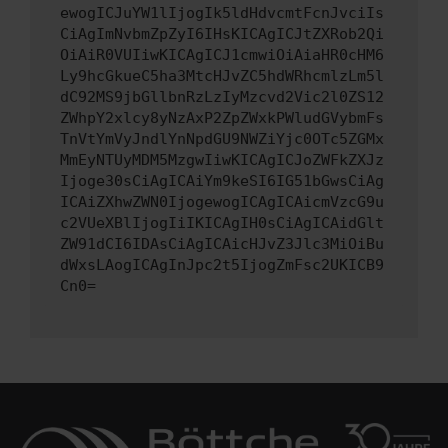
ewogICJuYW1lIjogIk5ldHdvcmtFcnJvciIs
CiAgImNvbmZpZyI6IHsKICAgICJtZXRob2Qi
OiAiR0VUIiwKICAgICJ1cmwiOiAiaHR0cHM6
Ly9hcGkueC5ha3MtcHJvZC5hdWRhcmlzLm5l
dC92MS9jbGllbnRzLzIyMzcvd2Vic2l0ZS12
ZWhpY2xlcy8yNzAxP2ZpZWxkPWludGVybmFs
TnVtYmVyJndlYnNpdGU9NWZiYjc0OTc5ZGMx
MmEyNTUyMDM5MzgwIiwKICAgICJoZWFkZXJz
Ijoge30sCiAgICAiYm9keSI6IG51bGwsCiAg
ICAiZXhwZWN0IjogewogICAgICAicmVzcG9u
c2VUeXBlIjogIiIKICAgIH0sCiAgICAidGlt
ZW91dCI6IDAsCiAgICAicHJvZ3Jlc3MiOiBu
dWxsLAogICAgInJpc2t5IjogZmFsc2UKICB9
Cn0=