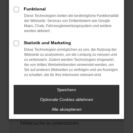
anderen Browser oder in einem privaten
Funktional
Fenster?
Diese Technologien bieten die bestmögliche Funktionalität
Starte dein Gerät neu.
der Webseite. Services von Drittanbietern wie Google
Maps, Chats, Fahrzeugbewertungssystem und weitere
Das kann manchmal helfen, vorübergehende
werden aktiviert.
Probleme zu beheben.
Stelle sicher, dass dein Browser und dein
Statistik und Marketing
Betriebssystem auf dem neuesten Stand
Diese Technologien ermöglichen es uns, die Nutzung der
sind.
Webseite zu analysieren, um die Leistung zu messen und
zu verbessern. Zudem werden Technologien eingesetzt,
Veraltete Software birgt nicht nur ein
die von dritten Werbetreibenden verwendet werden, um
Sicherheitsrisiko, sondern kann auch dazu
Sie auf anderen Webseiten zu verfolgen und um Anzeigen
führen, dass bestimmte Funktionen nicht mehr
zu schalten, die für Ihre Interessen relevant sind.
unterstützt werden.
Wende dich an den Webseitenbetreiber.
Speichern
Wenn du alle oben genannten Schritte versucht
Optionale Cookies ablehnen
hast, kontaktiere uns bitte. Wir werden
versuchen, das Problem zu beheben. Du kannst
Alle akzeptieren
uns diesen Text schicken, um uns bei der
Fehlersuche zu unterstützen: