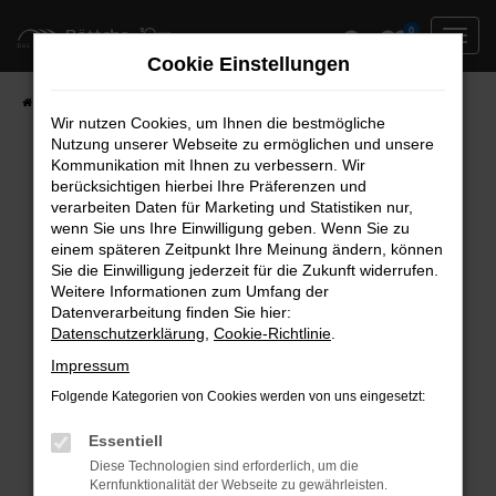
Zum
0
Hauptinhalt
Cookie Einstellungen
springen
Startseite
Neufahrzeuge
Fahrzeug-Showroom
Wir nutzen Cookies, um Ihnen die bestmögliche
Nutzung unserer Webseite zu ermöglichen und unsere
Kommunikation mit Ihnen zu verbessern. Wir
berücksichtigen hierbei Ihre Präferenzen und
Fehler: Network Error
verarbeiten Daten für Marketing und Statistiken nur,
wenn Sie uns Ihre Einwilligung geben. Wenn Sie zu
Beim Laden ist ein Fehler aufgetreten.
einem späteren Zeitpunkt Ihre Meinung ändern, können
Hier sind ein paar Tipps, die dir helfen können:
Sie die Einwilligung jederzeit für die Zukunft widerrufen.
Weitere Informationen zum Umfang der
Überprüfe deine Firewall und deine
Datenverarbeitung finden Sie hier:
Datenschutzerklärung
,
Cookie-Richtlinie
.
Internetverbindung.
Laden andere Webseiten, zum Beispiel deine
Impressum
Suchmaschine?
Folgende Kategorien von Cookies werden von uns eingesetzt:
Prüfe deine Browsererweiterungen.
Manche Erweiterungen, wie Werbeblocker,
Essentiell
können das Laden bestimmter Seiten
Diese Technologien sind erforderlich, um die
Kernfunktionalität der Webseite zu gewährleisten.
verhindern. Funktioniert die Seite in einem