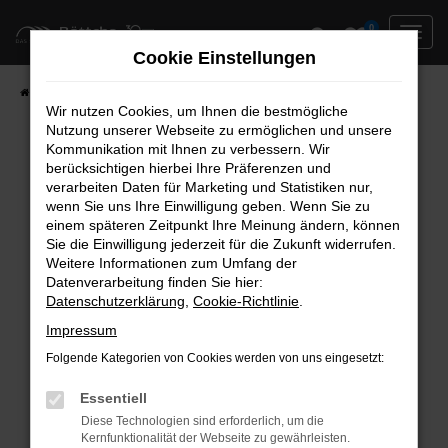
Zum
0
Hauptinhalt
Cookie Einstellungen
springen
Startseite
Neufahrzeuge
Fahrzeug-Showroom
Wir nutzen Cookies, um Ihnen die bestmögliche
Nutzung unserer Webseite zu ermöglichen und unsere
Kommunikation mit Ihnen zu verbessern. Wir
berücksichtigen hierbei Ihre Präferenzen und
Fehler: Network Error
verarbeiten Daten für Marketing und Statistiken nur,
wenn Sie uns Ihre Einwilligung geben. Wenn Sie zu
Beim Laden ist ein Fehler aufgetreten.
einem späteren Zeitpunkt Ihre Meinung ändern, können
Hier sind ein paar Tipps, die dir helfen können:
Sie die Einwilligung jederzeit für die Zukunft widerrufen.
Weitere Informationen zum Umfang der
Überprüfe deine Firewall und deine
Datenverarbeitung finden Sie hier:
Datenschutzerklärung
,
Cookie-Richtlinie
.
Internetverbindung.
Laden andere Webseiten, zum Beispiel deine
Impressum
Suchmaschine?
Folgende Kategorien von Cookies werden von uns eingesetzt:
Prüfe deine Browsererweiterungen.
Manche Erweiterungen, wie Werbeblocker,
Essentiell
können das Laden bestimmter Seiten
Diese Technologien sind erforderlich, um die
Kernfunktionalität der Webseite zu gewährleisten.
verhindern. Funktioniert die Seite in einem