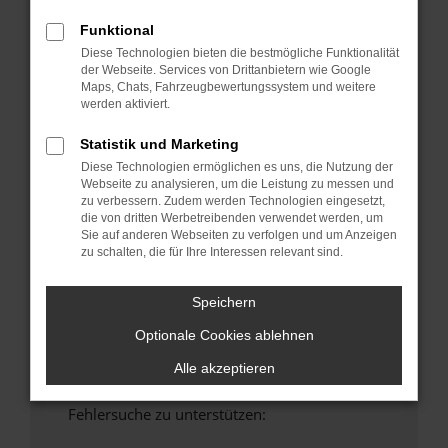
anderen Browser oder in einem privaten
Funktional
Fenster?
Diese Technologien bieten die bestmögliche Funktionalität
Starte dein Gerät neu.
der Webseite. Services von Drittanbietern wie Google
Maps, Chats, Fahrzeugbewertungssystem und weitere
Das kann manchmal helfen, vorübergehende
werden aktiviert.
Probleme zu beheben.
Stelle sicher, dass dein Browser und dein
Statistik und Marketing
Betriebssystem auf dem neuesten Stand
Diese Technologien ermöglichen es uns, die Nutzung der
sind.
Webseite zu analysieren, um die Leistung zu messen und
zu verbessern. Zudem werden Technologien eingesetzt,
Veraltete Software birgt nicht nur ein
die von dritten Werbetreibenden verwendet werden, um
Sicherheitsrisiko, sondern kann auch dazu
Sie auf anderen Webseiten zu verfolgen und um Anzeigen
führen, dass bestimmte Funktionen nicht mehr
zu schalten, die für Ihre Interessen relevant sind.
unterstützt werden.
Wende dich an den Webseitenbetreiber.
Speichern
Wenn du alle oben genannten Schritte versucht
Optionale Cookies ablehnen
hast, kontaktiere uns bitte. Wir werden
versuchen, das Problem zu beheben. Du kannst
Alle akzeptieren
uns diesen Text schicken, um uns bei der
Fehlersuche zu unterstützen: