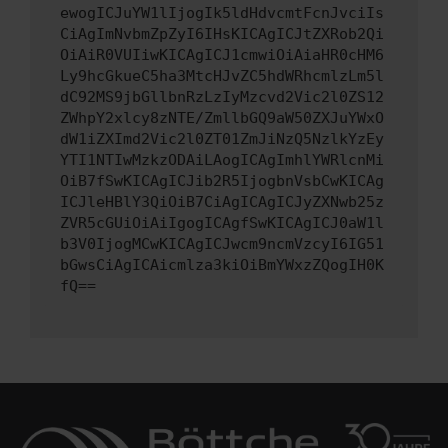
ewogICJuYW1lIjogIk5ldHdvcmtFcnJvciIs
CiAgImNvbmZpZyI6IHsKICAgICJtZXRob2Qi
OiAiR0VUIiwKICAgICJ1cmwiOiAiaHR0cHM6
Ly9hcGkueC5ha3MtcHJvZC5hdWRhcmlzLm5l
dC92MS9jbGllbnRzLzIyMzcvd2Vic2l0ZS12
ZWhpY2xlcy8zNTE/ZmllbGQ9aW50ZXJuYWxO
dW1iZXImd2Vic2l0ZT01ZmJiNzQ5NzlkYzEy
YTI1NTIwMzkzODAiLAogICAgImhlYWRlcnMi
OiB7fSwKICAgICJib2R5IjogbnVsbCwKICAg
ICJleHBlY3QiOiB7CiAgICAgICJyZXNwb25z
ZVR5cGUiOiAiIgogICAgfSwKICAgICJ0aW1l
b3V0IjogMCwKICAgICJwcm9ncmVzcyI6IG51
bGwsCiAgICAicmlza3kiOiBmYWxzZQogIH0K
fQ==