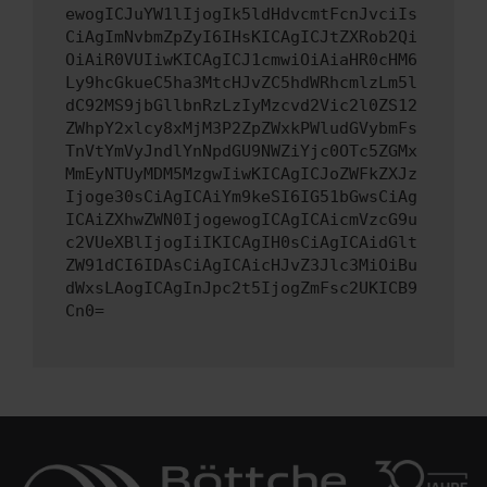
ewogICJuYW1lIjogIk5ldHdvcmtFcnJvciIs
CiAgImNvbmZpZyI6IHsKICAgICJtZXRob2Qi
OiAiR0VUIiwKICAgICJ1cmwiOiAiaHR0cHM6
Ly9hcGkueC5ha3MtcHJvZC5hdWRhcmlzLm5l
dC92MS9jbGllbnRzLzIyMzcvd2Vic2l0ZS12
ZWhpY2xlcy8xMjM3P2ZpZWxkPWludGVybmFs
TnVtYmVyJndlYnNpdGU9NWZiYjc0OTc5ZGMx
MmEyNTUyMDM5MzgwIiwKICAgICJoZWFkZXJz
Ijoge30sCiAgICAiYm9keSI6IG51bGwsCiAg
ICAiZXhwZWN0IjogewogICAgICAicmVzcG9u
c2VUeXBlIjogIiIKICAgIH0sCiAgICAidGlt
ZW91dCI6IDAsCiAgICAicHJvZ3Jlc3MiOiBu
dWxsLAogICAgInJpc2t5IjogZmFsc2UKICB9
Cn0=