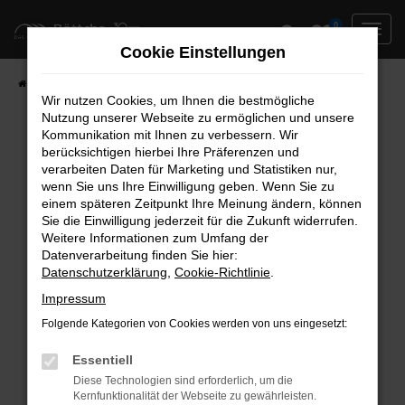
Zum
0
Hauptinhalt
Cookie Einstellungen
springen
Startseite
Neufahrzeuge
Fahrzeug-Showroom
Wir nutzen Cookies, um Ihnen die bestmögliche
Nutzung unserer Webseite zu ermöglichen und unsere
Kommunikation mit Ihnen zu verbessern. Wir
berücksichtigen hierbei Ihre Präferenzen und
Fehler: Network Error
verarbeiten Daten für Marketing und Statistiken nur,
wenn Sie uns Ihre Einwilligung geben. Wenn Sie zu
Beim Laden ist ein Fehler aufgetreten.
einem späteren Zeitpunkt Ihre Meinung ändern, können
Hier sind ein paar Tipps, die dir helfen können:
Sie die Einwilligung jederzeit für die Zukunft widerrufen.
Weitere Informationen zum Umfang der
Überprüfe deine Firewall und deine
Datenverarbeitung finden Sie hier:
Datenschutzerklärung
,
Cookie-Richtlinie
.
Internetverbindung.
Laden andere Webseiten, zum Beispiel deine
Impressum
Suchmaschine?
Folgende Kategorien von Cookies werden von uns eingesetzt:
Prüfe deine Browsererweiterungen.
Manche Erweiterungen, wie Werbeblocker,
Essentiell
können das Laden bestimmter Seiten
Diese Technologien sind erforderlich, um die
Kernfunktionalität der Webseite zu gewährleisten.
verhindern. Funktioniert die Seite in einem