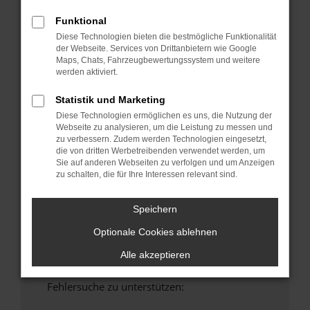
anderen Browser oder in einem privaten
Funktional
Fenster?
Diese Technologien bieten die bestmögliche Funktionalität
Starte dein Gerät neu.
der Webseite. Services von Drittanbietern wie Google
Maps, Chats, Fahrzeugbewertungssystem und weitere
Das kann manchmal helfen, vorübergehende
werden aktiviert.
Probleme zu beheben.
Stelle sicher, dass dein Browser und dein
Statistik und Marketing
Betriebssystem auf dem neuesten Stand
Diese Technologien ermöglichen es uns, die Nutzung der
sind.
Webseite zu analysieren, um die Leistung zu messen und
zu verbessern. Zudem werden Technologien eingesetzt,
Veraltete Software birgt nicht nur ein
die von dritten Werbetreibenden verwendet werden, um
Sicherheitsrisiko, sondern kann auch dazu
Sie auf anderen Webseiten zu verfolgen und um Anzeigen
führen, dass bestimmte Funktionen nicht mehr
zu schalten, die für Ihre Interessen relevant sind.
unterstützt werden.
Wende dich an den Webseitenbetreiber.
Speichern
Wenn du alle oben genannten Schritte versucht
Optionale Cookies ablehnen
hast, kontaktiere uns bitte. Wir werden
versuchen, das Problem zu beheben. Du kannst
Alle akzeptieren
uns diesen Text schicken, um uns bei der
Fehlersuche zu unterstützen: