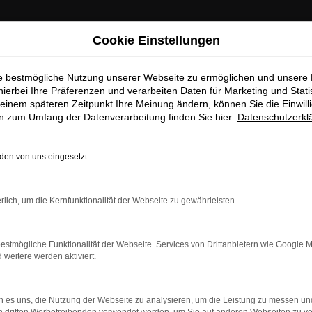
Cookie Einstellungen
ie bestmögliche Nutzung unserer Webseite zu ermöglichen und unsere
hierbei Ihre Präferenzen und verarbeiten Daten für Marketing und Stati
einem späteren Zeitpunkt Ihre Meinung ändern, können Sie die Einwillig
en zum Umfang der Datenverarbeitung finden Sie hier:
Datenschutzerkl
en von uns eingesetzt:
rlich, um die Kernfunktionalität der Webseite zu gewährleisten.
estmögliche Funktionalität der Webseite. Services von Drittanbietern wie Google 
eitere werden aktiviert.
indung.
hine?
 es uns, die Nutzung der Webseite zu analysieren, um die Leistung zu messen u
aden bestimmter Seiten verhindern. Funktioniert die Seite in e