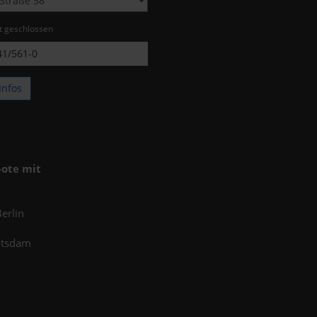
zt geschlossen
1/561-0
Infos
ote mit
erlin
otsdam