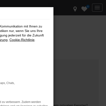
0
 Kommunikation mit Ihnen zu
stiken nur, wenn Sie uns Ihre
ung jederzeit für die Zukunft
ärung
,
Cookie-Richtlinie
.
Maps, Chats,
nd zu verbessern. Zudem werden
inem anderen Browser oder in einem privaten Fenster?