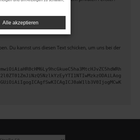
rfolgen und um Anzeigen zu schalten,
Alle akzeptieren
ht mehr unterstützt werden.
ben. Du kannst uns diesen Text schicken, um uns bei der
cmwiOiAiaHR0cHM6Ly9hcGkueC5ha3MtcHJvZC5hdWRh
c2l0ZT01ZmJiNzQ5NzlkYzEyYTI1NTIwMzkzODAiLAog
cGUiOiAiIgogICAgfSwKICAgICJ0aW1lb3V0IjogMCwK