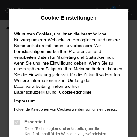
Zum
0
Hauptinhalt
Cookie Einstellungen
springen
Startseite
Neufahrzeuge
Fahrzeug-Showroom
Wir nutzen Cookies, um Ihnen die bestmögliche
Nutzung unserer Webseite zu ermöglichen und unsere
Kommunikation mit Ihnen zu verbessern. Wir
berücksichtigen hierbei Ihre Präferenzen und
Fehler: Network Error
verarbeiten Daten für Marketing und Statistiken nur,
wenn Sie uns Ihre Einwilligung geben. Wenn Sie zu
Beim Laden ist ein Fehler aufgetreten.
einem späteren Zeitpunkt Ihre Meinung ändern, können
Hier sind ein paar Tipps, die dir helfen können:
Sie die Einwilligung jederzeit für die Zukunft widerrufen.
Weitere Informationen zum Umfang der
Überprüfe deine Firewall und deine
Datenverarbeitung finden Sie hier:
Datenschutzerklärung
,
Cookie-Richtlinie
.
Internetverbindung.
Laden andere Webseiten, zum Beispiel deine
Impressum
Suchmaschine?
Folgende Kategorien von Cookies werden von uns eingesetzt:
Prüfe deine Browsererweiterungen.
Manche Erweiterungen, wie Werbeblocker,
Essentiell
können das Laden bestimmter Seiten
Diese Technologien sind erforderlich, um die
Kernfunktionalität der Webseite zu gewährleisten.
verhindern. Funktioniert die Seite in einem