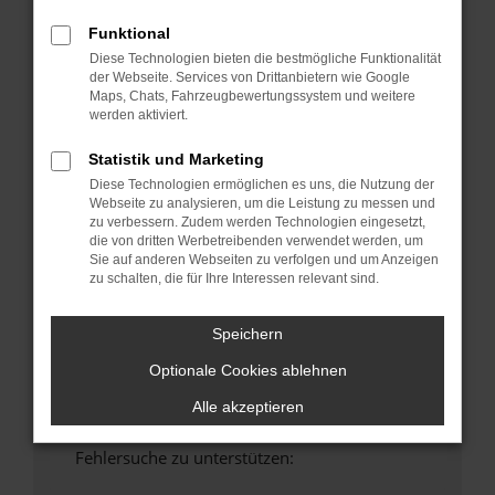
anderen Browser oder in einem privaten
Funktional
Fenster?
Diese Technologien bieten die bestmögliche Funktionalität
Starte dein Gerät neu.
der Webseite. Services von Drittanbietern wie Google
Maps, Chats, Fahrzeugbewertungssystem und weitere
Das kann manchmal helfen, vorübergehende
werden aktiviert.
Probleme zu beheben.
Stelle sicher, dass dein Browser und dein
Statistik und Marketing
Betriebssystem auf dem neuesten Stand
Diese Technologien ermöglichen es uns, die Nutzung der
sind.
Webseite zu analysieren, um die Leistung zu messen und
zu verbessern. Zudem werden Technologien eingesetzt,
Veraltete Software birgt nicht nur ein
die von dritten Werbetreibenden verwendet werden, um
Sicherheitsrisiko, sondern kann auch dazu
Sie auf anderen Webseiten zu verfolgen und um Anzeigen
führen, dass bestimmte Funktionen nicht mehr
zu schalten, die für Ihre Interessen relevant sind.
unterstützt werden.
Wende dich an den Webseitenbetreiber.
Speichern
Wenn du alle oben genannten Schritte versucht
Optionale Cookies ablehnen
hast, kontaktiere uns bitte. Wir werden
versuchen, das Problem zu beheben. Du kannst
Alle akzeptieren
uns diesen Text schicken, um uns bei der
Fehlersuche zu unterstützen: