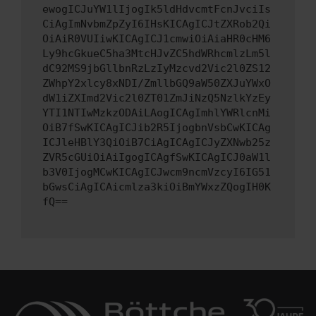
ewogICJuYW1lIjogIk5ldHdvcmtFcnJvciIs
CiAgImNvbmZpZyI6IHsKICAgICJtZXRob2Qi
OiAiR0VUIiwKICAgICJ1cmwiOiAiaHR0cHM6
Ly9hcGkueC5ha3MtcHJvZC5hdWRhcmlzLm5l
dC92MS9jbGllbnRzLzIyMzcvd2Vic2l0ZS12
ZWhpY2xlcy8xNDI/ZmllbGQ9aW50ZXJuYWxO
dW1iZXImd2Vic2l0ZT01ZmJiNzQ5NzlkYzEy
YTI1NTIwMzkzODAiLAogICAgImhlYWRlcnMi
OiB7fSwKICAgICJib2R5IjogbnVsbCwKICAg
ICJleHBlY3QiOiB7CiAgICAgICJyZXNwb25z
ZVR5cGUiOiAiIgogICAgfSwKICAgICJ0aW1l
b3V0IjogMCwKICAgICJwcm9ncmVzcyI6IG51
bGwsCiAgICAicmlza3kiOiBmYWxzZQogIH0K
fQ==