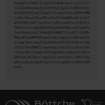
ewogICJuYW1lIjogIk5ldHdvcmtFcnJvciIs
CiAgImNvbmZpZyI6IHsKICAgICJtZXRob2Qi
OiAiR0VUIiwKICAgICJ1cmwiOiAiaHR0cHM6
Ly9hcGkueC5ha3MtcHJvZC5hdWRhcmlzLm5l
dC92MS9jbGllbnRzLzIyMzcvd2Vic2l0ZS12
ZWhpY2xlcy8yODA5P2ZpZWxkPWludGVybmFs
TnVtYmVyJndlYnNpdGU9NWZiYjc0OTc5ZGMx
MmEyNTUyMDM5MzgwIiwKICAgICJoZWFkZXJz
Ijoge30sCiAgICAiYm9keSI6IG51bGwsCiAg
ICAiZXhwZWN0IjogewogICAgICAicmVzcG9u
c2VUeXBlIjogIiIKICAgIH0sCiAgICAidGlt
ZW91dCI6IDAsCiAgICAicHJvZ3Jlc3MiOiBu
dWxsLAogICAgInJpc2t5IjogZmFsc2UKICB9
Cn0=