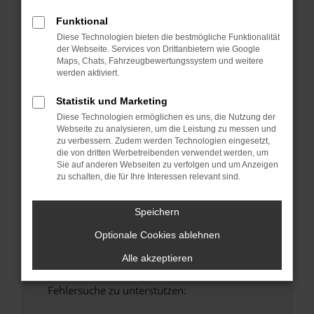
anderen Browser oder in einem privaten
Funktional
Fenster?
Diese Technologien bieten die bestmögliche Funktionalität
Starte dein Gerät neu.
der Webseite. Services von Drittanbietern wie Google
Maps, Chats, Fahrzeugbewertungssystem und weitere
Das kann manchmal helfen, vorübergehende
werden aktiviert.
Probleme zu beheben.
Stelle sicher, dass dein Browser und dein
Statistik und Marketing
Betriebssystem auf dem neuesten Stand
Diese Technologien ermöglichen es uns, die Nutzung der
sind.
Webseite zu analysieren, um die Leistung zu messen und
zu verbessern. Zudem werden Technologien eingesetzt,
Veraltete Software birgt nicht nur ein
die von dritten Werbetreibenden verwendet werden, um
Sicherheitsrisiko, sondern kann auch dazu
Sie auf anderen Webseiten zu verfolgen und um Anzeigen
führen, dass bestimmte Funktionen nicht mehr
zu schalten, die für Ihre Interessen relevant sind.
unterstützt werden.
Wende dich an den Webseitenbetreiber.
Speichern
Wenn du alle oben genannten Schritte versucht
Optionale Cookies ablehnen
hast, kontaktiere uns bitte. Wir werden
versuchen, das Problem zu beheben. Du kannst
Alle akzeptieren
uns diesen Text schicken, um uns bei der
Fehlersuche zu unterstützen: