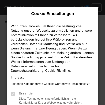
Zum
0
Hauptinhalt
Cookie Einstellungen
springen
Startseite
Neufahrzeuge
Fahrzeug-Showroom
Wir nutzen Cookies, um Ihnen die bestmögliche
Nutzung unserer Webseite zu ermöglichen und unsere
Kommunikation mit Ihnen zu verbessern. Wir
berücksichtigen hierbei Ihre Präferenzen und
Fehler: Network Error
verarbeiten Daten für Marketing und Statistiken nur,
wenn Sie uns Ihre Einwilligung geben. Wenn Sie zu
Beim Laden ist ein Fehler aufgetreten.
einem späteren Zeitpunkt Ihre Meinung ändern, können
Hier sind ein paar Tipps, die dir helfen können:
Sie die Einwilligung jederzeit für die Zukunft widerrufen.
Weitere Informationen zum Umfang der
Überprüfe deine Firewall und deine
Datenverarbeitung finden Sie hier:
Datenschutzerklärung
,
Cookie-Richtlinie
.
Internetverbindung.
Laden andere Webseiten, zum Beispiel deine
Impressum
Suchmaschine?
Folgende Kategorien von Cookies werden von uns eingesetzt:
Prüfe deine Browsererweiterungen.
Manche Erweiterungen, wie Werbeblocker,
Essentiell
können das Laden bestimmter Seiten
Diese Technologien sind erforderlich, um die
Kernfunktionalität der Webseite zu gewährleisten.
verhindern. Funktioniert die Seite in einem