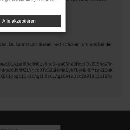
rfolgen und um Anzeigen zu schalten,
Alle akzeptieren
ht mehr unterstützt werden.
ben. Du kannst uns diesen Text schicken, um uns bei der
cmwiOiAiaHR0cHM6Ly9hcGkueC5ha3MtcHJvZC5hdWRh
YnNpdGU9NWZiYjc0OTc5ZGMxMmEyNTUyMDM5MzgwIiwK
eXBlIjogIiIKICAgIH0sCiAgICAidGltZW91dCI6IDAs