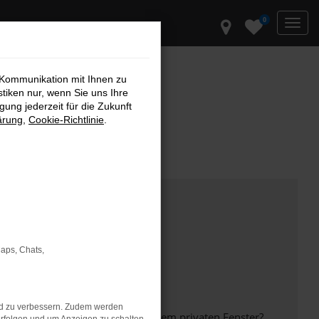
0
 Kommunikation mit Ihnen zu
stiken nur, wenn Sie uns Ihre
ung jederzeit für die Zukunft
ärung
,
Cookie-Richtlinie
.
Maps, Chats,
nd zu verbessern. Zudem werden
inem anderen Browser oder in einem privaten Fenster?