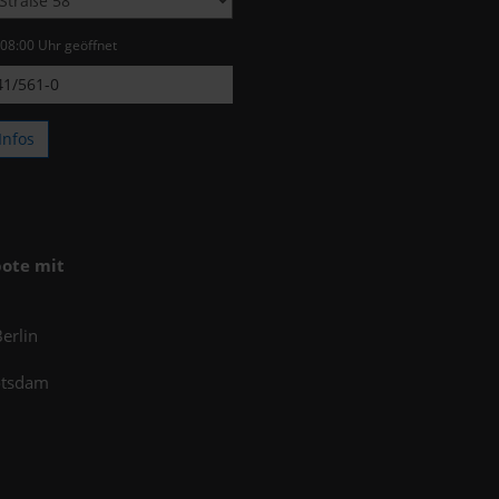
 08:00 Uhr geöffnet
1/561-0
Infos
ote mit
erlin
otsdam