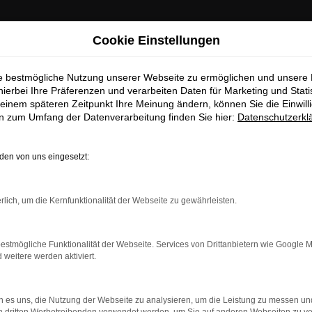
Cookie Einstellungen
ie bestmögliche Nutzung unserer Webseite zu ermöglichen und unsere
hierbei Ihre Präferenzen und verarbeiten Daten für Marketing und Stati
einem späteren Zeitpunkt Ihre Meinung ändern, können Sie die Einwillig
en zum Umfang der Datenverarbeitung finden Sie hier:
Datenschutzerkl
en von uns eingesetzt:
rlich, um die Kernfunktionalität der Webseite zu gewährleisten.
estmögliche Funktionalität der Webseite. Services von Drittanbietern wie Google 
eitere werden aktiviert.
indung.
hine?
 es uns, die Nutzung der Webseite zu analysieren, um die Leistung zu messen u
aden bestimmter Seiten verhindern. Funktioniert die Seite in e