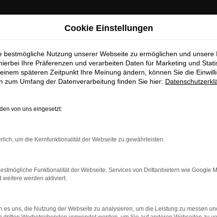
Cookie Einstellungen
ie bestmögliche Nutzung unserer Webseite zu ermöglichen und unsere
hierbei Ihre Präferenzen und verarbeiten Daten für Marketing und Stati
einem späteren Zeitpunkt Ihre Meinung ändern, können Sie die Einwillig
en zum Umfang der Datenverarbeitung finden Sie hier:
Datenschutzerkl
en von uns eingesetzt:
rlich, um die Kernfunktionalität der Webseite zu gewährleisten.
estmögliche Funktionalität der Webseite. Services von Drittanbietern wie Google 
eitere werden aktiviert.
indung.
hine?
 es uns, die Nutzung der Webseite zu analysieren, um die Leistung zu messen u
aden bestimmter Seiten verhindern. Funktioniert die Seite in e