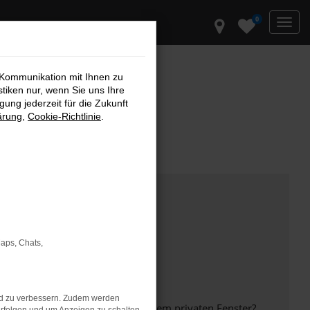
0
 Kommunikation mit Ihnen zu
stiken nur, wenn Sie uns Ihre
ung jederzeit für die Zukunft
ärung
,
Cookie-Richtlinie
.
Maps, Chats,
nd zu verbessern. Zudem werden
inem anderen Browser oder in einem privaten Fenster?