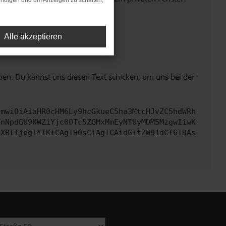
rfolgen und um Anzeigen zu schalten,
Alle akzeptieren
ht mehr unterstützt werden.
ben. Du kannst uns diesen Text schicken, um uns bei der
cmwiOiAiaHR0cHM6Ly9hcGkueC5ha3MtcHJvZC5hdWRh
YnNpdGU9NWZiYjc0OTc5ZGMxMmEyNTUyMDM5MzgwIiwK
eXBlIjogIiIKICAgIH0sCiAgICAidGltZW91dCI6IDAs