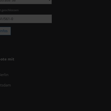
zt geschlossen
1/561-0
Infos
ote mit
erlin
otsdam