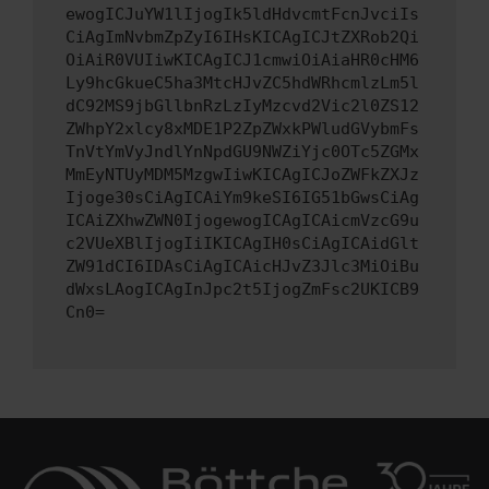
ewogICJuYW1lIjogIk5ldHdvcmtFcnJvciIs
CiAgImNvbmZpZyI6IHsKICAgICJtZXRob2Qi
OiAiR0VUIiwKICAgICJ1cmwiOiAiaHR0cHM6
Ly9hcGkueC5ha3MtcHJvZC5hdWRhcmlzLm5l
dC92MS9jbGllbnRzLzIyMzcvd2Vic2l0ZS12
ZWhpY2xlcy8xMDE1P2ZpZWxkPWludGVybmFs
TnVtYmVyJndlYnNpdGU9NWZiYjc0OTc5ZGMx
MmEyNTUyMDM5MzgwIiwKICAgICJoZWFkZXJz
Ijoge30sCiAgICAiYm9keSI6IG51bGwsCiAg
ICAiZXhwZWN0IjogewogICAgICAicmVzcG9u
c2VUeXBlIjogIiIKICAgIH0sCiAgICAidGlt
ZW91dCI6IDAsCiAgICAicHJvZ3Jlc3MiOiBu
dWxsLAogICAgInJpc2t5IjogZmFsc2UKICB9
Cn0=