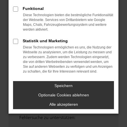
anderen Browser oder in einem privaten
Funktional
Fenster?
Diese Technologien bieten die bestmögliche Funktionalität
Starte dein Gerät neu.
der Webseite. Services von Drittanbietern wie Google
Maps, Chats, Fahrzeugbewertungssystem und weitere
Das kann manchmal helfen, vorübergehende
werden aktiviert.
Probleme zu beheben.
Stelle sicher, dass dein Browser und dein
Statistik und Marketing
Betriebssystem auf dem neuesten Stand
Diese Technologien ermöglichen es uns, die Nutzung der
sind.
Webseite zu analysieren, um die Leistung zu messen und
zu verbessern. Zudem werden Technologien eingesetzt,
Veraltete Software birgt nicht nur ein
die von dritten Werbetreibenden verwendet werden, um
Sicherheitsrisiko, sondern kann auch dazu
Sie auf anderen Webseiten zu verfolgen und um Anzeigen
führen, dass bestimmte Funktionen nicht mehr
zu schalten, die für Ihre Interessen relevant sind.
unterstützt werden.
Wende dich an den Webseitenbetreiber.
Speichern
Wenn du alle oben genannten Schritte versucht
Optionale Cookies ablehnen
hast, kontaktiere uns bitte. Wir werden
versuchen, das Problem zu beheben. Du kannst
Alle akzeptieren
uns diesen Text schicken, um uns bei der
Fehlersuche zu unterstützen: