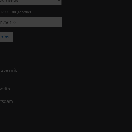
s 18:00 Uhr geöffnet
1/561-0
Infos
ote mit
erlin
otsdam