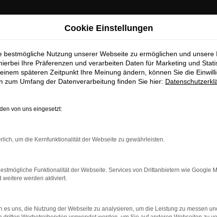
Cookie Einstellungen
ie bestmögliche Nutzung unserer Webseite zu ermöglichen und unsere
hierbei Ihre Präferenzen und verarbeiten Daten für Marketing und Stati
einem späteren Zeitpunkt Ihre Meinung ändern, können Sie die Einwillig
en zum Umfang der Datenverarbeitung finden Sie hier:
Datenschutzerkl
en von uns eingesetzt:
rlich, um die Kernfunktionalität der Webseite zu gewährleisten.
estmögliche Funktionalität der Webseite. Services von Drittanbietern wie Google 
eitere werden aktiviert.
indung.
hine?
 es uns, die Nutzung der Webseite zu analysieren, um die Leistung zu messen u
aden bestimmter Seiten verhindern. Funktioniert die Seite in e