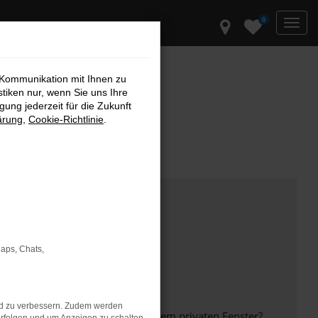
0
 Kommunikation mit Ihnen zu
stiken nur, wenn Sie uns Ihre
ung jederzeit für die Zukunft
ärung
,
Cookie-Richtlinie
.
Maps, Chats,
nd zu verbessern. Zudem werden
inem anderen Browser oder in einem privaten Fenster?