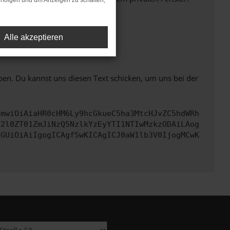
rfolgen und um Anzeigen zu schalten,
Alle akzeptieren
ht mehr unterstützt werden.
ben. Du kannst uns diesen Text schicken, um uns bei der
cmwiOiAiaHR0cHM6Ly9hcGkueC5ha3MtcHJvZC5hdWRh
c2l0ZT01ZmJiNzQ5NzlkYzEyYTI1NTIwMzkzODAiLAog
cGUiOiAiIgogICAgfSwKICAgICJ0aW1lb3V0IjogMCwK