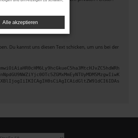
rfolgen und um Anzeigen zu schalten,
Alle akzeptieren
ht mehr unterstützt werden.
ben. Du kannst uns diesen Text schicken, um uns bei der
cmwiOiAiaHR0cHM6Ly9hcGkueC5ha3MtcHJvZC5hdWRh
YnNpdGU9NWZiYjc0OTc5ZGMxMmEyNTUyMDM5MzgwIiwK
eXBlIjogIiIKICAgIH0sCiAgICAidGltZW91dCI6IDAs