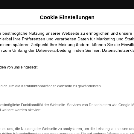
Cookie Einstellungen
ie bestmögliche Nutzung unserer Webseite zu ermöglichen und unsere
hierbei Ihre Präferenzen und verarbeiten Daten für Marketing und Stati
einem späteren Zeitpunkt Ihre Meinung ändern, können Sie die Einwillig
en zum Umfang der Datenverarbeitung finden Sie hier:
Datenschutzerkl
en von uns eingesetzt:
rlich, um die Kernfunktionalität der Webseite zu gewährleisten.
estmögliche Funktionalität der Webseite. Services von Drittanbietern wie Google 
eitere werden aktiviert.
indung.
hine?
 es uns, die Nutzung der Webseite zu analysieren, um die Leistung zu messen u
aden bestimmter Seiten verhindern. Funktioniert die Seite in e