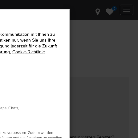
0
 Kommunikation mit Ihnen zu
stiken nur, wenn Sie uns Ihre
ung jederzeit für die Zukunft
ärung
,
Cookie-Richtlinie
.
Maps, Chats,
nd zu verbessern. Zudem werden
inem anderen Browser oder in einem privaten Fenster?