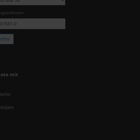
zt geschlossen
1/561-0
Infos
ote mit
erlin
otsdam