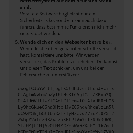
Betriebssystem auf dem neuesten Stand
sind.
Veraltete Software birgt nicht nur ein
Sicherheitsrisiko, sondern kann auch dazu
führen, dass bestimmte Funktionen nicht mehr
unterstützt werden.
Wende dich an den Webseitenbetreiber.
Wenn du alle oben genannten Schritte versucht
hast, kontaktiere uns bitte. Wir werden
versuchen, das Problem zu beheben. Du kannst
uns diesen Text schicken, um uns bei der
Fehlersuche zu unterstützen:
ewogICJuYW1lIjogIk5ldHdvcmtFcnJvciIs
CiAgImNvbmZpZyI6IHsKICAgICJtZXRob2Qi
OiAiR0VUIiwKICAgICJ1cmwiOiAiaHR0cHM6
Ly9hcGkueC5ha3MtcHJvZC5hdWRhcmlzLm5l
dC92MS9jbGllbnRzLzIyMzcvd2Vic2l0ZS12
ZWhpY2xlcz93ZWJzaXRlPTVmYmI3NDk3OWRj
MTJhMjU1MjAzOTM4MCZmaWx0ZXJbMF1bZmll
bGRdPWlzT3duJmZpbHRlclswXVt2YWx1ZV09