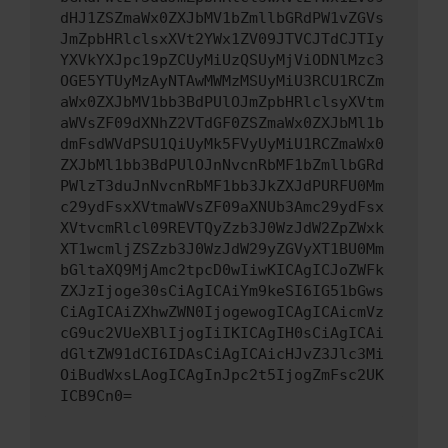
dHJ1ZSZmaWx0ZXJbMV1bZmllbGRdPW1vZGVs
JmZpbHRlclsxXVt2YWx1ZV09JTVCJTdCJTIy
YXVkYXJpc19pZCUyMiUzQSUyMjViODNlMzc3
OGE5YTUyMzAyNTAwMWMzMSUyMiU3RCU1RCZm
aWx0ZXJbMV1bb3BdPUlOJmZpbHRlclsyXVtm
aWVsZF09dXNhZ2VTdGF0ZSZmaWx0ZXJbMl1b
dmFsdWVdPSU1QiUyMk5FVyUyMiU1RCZmaWx0
ZXJbMl1bb3BdPUlOJnNvcnRbMF1bZmllbGRd
PWlzT3duJnNvcnRbMF1bb3JkZXJdPURFU0Mm
c29ydFsxXVtmaWVsZF09aXNUb3Amc29ydFsx
XVtvcmRlcl09REVTQyZzb3J0WzJdW2ZpZWxk
XT1wcmljZSZzb3J0WzJdW29yZGVyXT1BU0Mm
bGltaXQ9MjAmc2tpcD0wIiwKICAgICJoZWFk
ZXJzIjoge30sCiAgICAiYm9keSI6IG51bGws
CiAgICAiZXhwZWN0IjogewogICAgICAicmVz
cG9uc2VUeXBlIjogIiIKICAgIH0sCiAgICAi
dGltZW91dCI6IDAsCiAgICAicHJvZ3Jlc3Mi
OiBudWxsLAogICAgInJpc2t5IjogZmFsc2UK
ICB9Cn0=