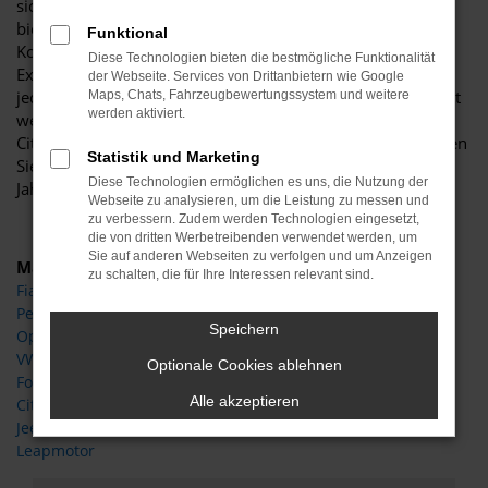
sich dieses herausragende Modell geradezu perfekt und
bietet sowohl Singles als auch Familien den passenden
Funktional
Komfort. Sowohl das Design als auch die Größe und die
Diese Technologien bieten die bestmögliche Funktionalität
Extras stehen für Vielseitigkeit und lassen das Herz eines
der Webseite. Services von Drittanbietern wie Google
jeden Autofans höher schlagen. Von Magdeburg ist es nicht
Maps, Chats, Fahrzeugbewertungssystem und weitere
werden aktiviert.
weit bis ins Autohaus Böttche und somit direkt zu Ihrem
Citroen C3 Neuwagen. Wir lassen Sie einsteigen und beraten
Statistik und Marketing
Sie kompetent und mit dem Fachwissen aus mehr als 30
Diese Technologien ermöglichen es uns, die Nutzung der
Jahren in der Automobilbranche.
Webseite zu analysieren, um die Leistung zu messen und
zu verbessern. Zudem werden Technologien eingesetzt,
die von dritten Werbetreibenden verwendet werden, um
Sie auf anderen Webseiten zu verfolgen und um Anzeigen
Marken
zu schalten, die für Ihre Interessen relevant sind.
Fiat
Peugeot
Speichern
Opel
VW
Optionale Cookies ablehnen
Ford
Alle akzeptieren
Citroen
Jeep
Leapmotor