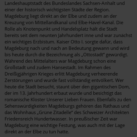
Landeshauptstadt des Bundeslandes Sachsen-Anhalt und
einer der historisch wichtigsten Städte der Region.
Magdeburg liegt direkt an der Elbe und zudem an der
Kreuzung von Mittellandkanal und Elbe-Havel-Kanal. Die
Rolle als Knotenpunkt und Handelsplatz hält die Stadt
bereits seit dem neunten Jahrhundert inne und war zunächst
ein wichtiges Erzbistum. Kaiser Otto I. sorgte dafür, dass
Magdeburg nach und nach an Bedeutung gewann und wird
bis heute durch die Bezeichnung als „Ottostadt“ gewürdigt.
Während des Mittelalters war Magdeburg schon eine
Großstadt und zudem Hansestadt. Im Rahmen des
Dreißigjährigen Krieges erlitt Magdeburg verheerende
Zerstörungen und wurde fast vollständig entvölkert. Wer
heute die Stadt besucht, staunt über den gigantischen Dom,
der im 13. Jahrhundert erbaut wurde und besichtigt das
romanische Kloster Unserer Lieben Frauen. Ebenfalls zu den
Sehenswürdigkeiten Magdeburgs gehören das Rathaus und
das Wohnhaus „Grüne Zitadelle“ des Schweizer Architekten
Friedensreich Hundertwasser. In preußischer Zeit war
Magdeburg eine wichtige Festung, was auch mit der Lage
direkt an der Elbe zu tun hatte.