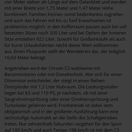
vier Meter stehen als Länge auf dem Datenblatt und werden
mit einer Breite von 1,75 Meter und 1,47 Meter Höhe
kombiniert. Familien können somit bedenkenlos zugreifen
und auch das Fahren mit bis zu fünf Erwachsenen ist
problemlos möglich. In den Kofferraum passen auch bei voll
besetzten Sitzen noch 300 Liter und bei Opfern der hinteren
Sitze entstehen 922 Liter. Sowohl für Großeinkäufe als auch
für kurze Urlaubsfahrten reicht dieser Wert vollkommen
aus. Einen Pluspunkt stellt der Wendekreis dar, der lediglich
10,60 Meter beträgt.
Angetrieben wird der Citroen C3 wahlweise mit
Benzinmotoren oder mit Dieseltechnik. Wer sich für einen
Ottomotor entscheidet, der steigt in einen Reihen-
Dreizylinder mit 1,2 Liter Hubraum. Die Leistungsstufen
liegen bei 83 und 110 PS, je nachdem, ob mit einer
Saugrohreinspritzung oder einer Direkteinspritzung und
Turbolader gefahren wird. Frontantrieb ist dabei stets
obligatorisch und in der größeren Ausführung kann eine
sechsstufige Automatik an die Stelle des Schaltgetriebes
treten. Nur zehneinhalb Sekunden vergehen für den Spurt
auf 100 km/h und auch Tempo 198 km/h ist mit dem C3