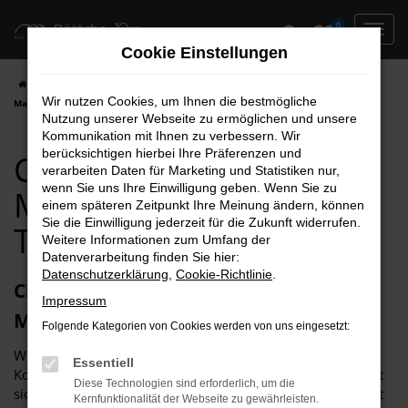
Zum
0
Hauptinhalt
Cookie Einstellungen
springen
Startseite
Magdeburg
Citroen
Citroen C3
Citroen C3 für
Wir nutzen Cookies, um Ihnen die bestmögliche
Magdeburg Neuwagen Top Angebote
Nutzung unserer Webseite zu ermöglichen und unsere
Kommunikation mit Ihnen zu verbessern. Wir
berücksichtigen hierbei Ihre Präferenzen und
Citroen C3 für
verarbeiten Daten für Marketing und Statistiken nur,
wenn Sie uns Ihre Einwilligung geben. Wenn Sie zu
Magdeburg Neuwagen
einem späteren Zeitpunkt Ihre Meinung ändern, können
Sie die Einwilligung jederzeit für die Zukunft widerrufen.
Top Angebote
Weitere Informationen zum Umfang der
Datenverarbeitung finden Sie hier:
Datenschutzerklärung
,
Cookie-Richtlinie
.
Citroen C3 Neuwagen – freie Fahrt in
Impressum
Magdeburg
Folgende Kategorien von Cookies werden von uns eingesetzt:
Wer einen Autokauf ohne „Wenn und aber“ und ohne
Essentiell
Kompromisse über die Bühne bringen möchte, entscheidet
Diese Technologien sind erforderlich, um die
sich für einen Citroen C3 Neuwagen. Für Magdeburg eignet
Kernfunktionalität der Webseite zu gewährleisten.