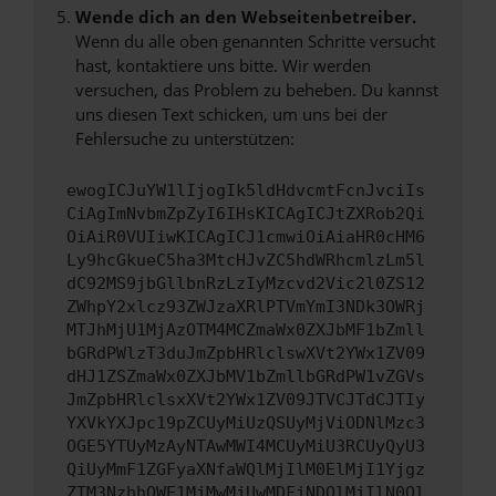
Wende dich an den Webseitenbetreiber.
Wenn du alle oben genannten Schritte versucht
hast, kontaktiere uns bitte. Wir werden
versuchen, das Problem zu beheben. Du kannst
uns diesen Text schicken, um uns bei der
Fehlersuche zu unterstützen:
ewogICJuYW1lIjogIk5ldHdvcmtFcnJvciIs
CiAgImNvbmZpZyI6IHsKICAgICJtZXRob2Qi
OiAiR0VUIiwKICAgICJ1cmwiOiAiaHR0cHM6
Ly9hcGkueC5ha3MtcHJvZC5hdWRhcmlzLm5l
dC92MS9jbGllbnRzLzIyMzcvd2Vic2l0ZS12
ZWhpY2xlcz93ZWJzaXRlPTVmYmI3NDk3OWRj
MTJhMjU1MjAzOTM4MCZmaWx0ZXJbMF1bZmll
bGRdPWlzT3duJmZpbHRlclswXVt2YWx1ZV09
dHJ1ZSZmaWx0ZXJbMV1bZmllbGRdPW1vZGVs
JmZpbHRlclsxXVt2YWx1ZV09JTVCJTdCJTIy
YXVkYXJpc19pZCUyMiUzQSUyMjViODNlMzc3
OGE5YTUyMzAyNTAwMWI4MCUyMiU3RCUyQyU3
QiUyMmF1ZGFyaXNfaWQlMjIlM0ElMjI1Yjgz
ZTM3NzhhOWE1MjMwMjUwMDFjNDQlMjIlN0Ql