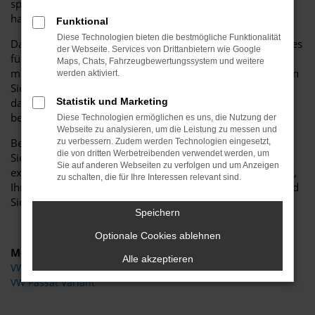
sportlichen Modellen bis hin zu eleganten Stadtautos – wir
haben sie alle!
Funktional
Diese Technologien bieten die bestmögliche Funktionalität
Darüber hinaus bieten wir eine Vielzahl zusätzlicher Services
der Webseite. Services von Drittanbietern wie Google
für VW-Besitzer an, darunter Wartung, Reparaturen und
Maps, Chats, Fahrzeugbewertungssystem und weitere
maßgeschneiderte Finanzierungslösungen. Bei uns erhalten
werden aktiviert.
Sie nicht nur ein Fahrzeug, sondern auch die Gewissheit,
dass Sie während der gesamten Lebensdauer Ihres Autos
Statistik und Marketing
bestens betreut werden.
Diese Technologien ermöglichen es uns, die Nutzung der
Webseite zu analysieren, um die Leistung zu messen und
Besuchen Sie noch heute unser VW Autohaus und erleben
zu verbessern. Zudem werden Technologien eingesetzt,
die von dritten Werbetreibenden verwendet werden, um
Sie unsere große Auswahl, kompetente Beratung und
Sie auf anderen Webseiten zu verfolgen und um Anzeigen
exzellenten Service aus erster Hand. Wir freuen uns darauf,
zu schalten, die für Ihre Interessen relevant sind.
Ihnen bei der Suche nach Ihrem Traumwagen zu helfen und
Sie als zufriedenen Kunden begrüßen zu dürfen!
Speichern
Optionale Cookies ablehnen
Modelle
Alle akzeptieren
VW Golf
VW Passat Variant