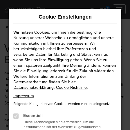
Zum
0
Hauptinhalt
Cookie Einstellungen
springen
Startseite
Hersteller
VW kaufen bei Autohaus Böttche GmbH
Wir nutzen Cookies, um Ihnen die bestmögliche
Nutzung unserer Webseite zu ermöglichen und unsere
VW kaufen bei Autohaus
Kommunikation mit Ihnen zu verbessern. Wir
berücksichtigen hierbei Ihre Präferenzen und
verarbeiten Daten für Marketing und Statistiken nur,
Böttche GmbH
wenn Sie uns Ihre Einwilligung geben. Wenn Sie zu
einem späteren Zeitpunkt Ihre Meinung ändern, können
Sie die Einwilligung jederzeit für die Zukunft widerrufen.
Suchen Sie nach einem zuverlässigen Partner für Ihr
Weitere Informationen zum Umfang der
nächstes Fahrzeug? Dann ist Autohaus Böttche GmbH Ihr
Datenverarbeitung finden Sie hier:
perfekter Ansprechpartner! Als führendes VW Autohaus seit
Datenschutzerklärung
,
Cookie-Richtlinie
.
über 20 Jahren bieten wir nicht nur eine beeindruckende
Impressum
Auswahl an VW-Modellen, sondern auch einen erstklassigen
Service, der Ihre Erwartungen übertrifft.
Folgende Kategorien von Cookies werden von uns eingesetzt:
Unser engagiertes Team steht Ihnen bei jedem Schritt zur
Essentiell
Seite, um sicherzustellen, dass Sie das ideale VW-Fahrzeug
Diese Technologien sind erforderlich, um die
finden, das perfekt zu Ihren Bedürfnissen passt. Von
Kernfunktionalität der Webseite zu gewährleisten.