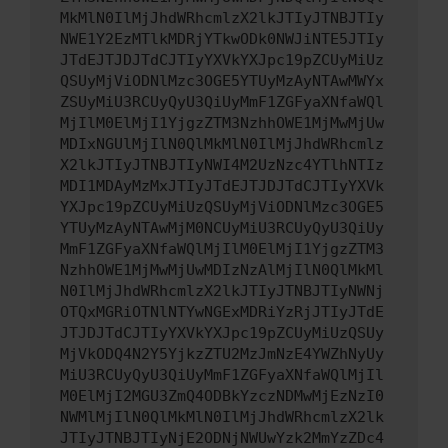
MkMlN0IlMjJhdWRhcmlzX2lkJTIyJTNBJTIy
NWE1Y2EzMTlkMDRjYTkwODk0NWJiNTE5JTIy
JTdEJTJDJTdCJTIyYXVkYXJpc19pZCUyMiUz
QSUyMjViODNlMzc3OGE5YTUyMzAyNTAwMWYx
ZSUyMiU3RCUyQyU3QiUyMmF1ZGFyaXNfaWQl
MjIlM0ElMjI1YjgzZTM3NzhhOWE1MjMwMjUw
MDIxNGUlMjIlN0QlMkMlN0IlMjJhdWRhcmlz
X2lkJTIyJTNBJTIyNWI4M2UzNzc4YTlhNTIz
MDI1MDAyMzMxJTIyJTdEJTJDJTdCJTIyYXVk
YXJpc19pZCUyMiUzQSUyMjViODNlMzc3OGE5
YTUyMzAyNTAwMjM0NCUyMiU3RCUyQyU3QiUy
MmF1ZGFyaXNfaWQlMjIlM0ElMjI1YjgzZTM3
NzhhOWE1MjMwMjUwMDIzNzAlMjIlN0QlMkMl
N0IlMjJhdWRhcmlzX2lkJTIyJTNBJTIyNWNj
OTQxMGRiOTNlNTYwNGExMDRiYzRjJTIyJTdE
JTJDJTdCJTIyYXVkYXJpc19pZCUyMiUzQSUy
MjVkODQ4N2Y5YjkzZTU2MzJmNzE4YWZhNyUy
MiU3RCUyQyU3QiUyMmF1ZGFyaXNfaWQlMjIl
M0ElMjI2MGU3ZmQ4ODBkYzczNDMwMjEzNzI0
NWMlMjIlN0QlMkMlN0IlMjJhdWRhcmlzX2lk
JTIyJTNBJTIyNjE2ODNjNWUwYzk2MmYzZDc4