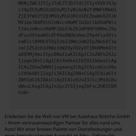
MDNjZWE3JTIyJTdEJTJDJTdCJTIyYXVkYXJp
c19pZCUyMiUzQSUyMjYyNjAxNzY3MWFhMmU1
ZjE3YWU2Y2Q3MSUyMiU3RCU1RCZmaWx0ZXJb
MV1bb3BdPUlOJnNvcnRbMF1bZmllbGRdPWlz
T3duJnNvcnRbMF1bb3JkZXJdPURFU0Mmc29y
dFsxXVtmaWVsZF09aXNUb3Amc29ydFsxXVtv
cmRlcl09REVTQyZzb3J0WzJdW2ZpZWxkXT1w
cmljZSZzb3J0WzJdW29yZGVyXT1BU0MmbGlt
aXQ9MjAmc2tpcD0wIiwKICAgICJoZWFkZXJz
Ijoge30sCiAgICAiYm9keSI6IG51bGwsCiAg
ICAiZXhwZWN0IjogewogICAgICAicmVzcG9u
c2VUeXBlIjogIiIKICAgIH0sCiAgICAidGlt
ZW91dCI6IDAsCiAgICAicHJvZ3Jlc3MiOiBu
dWxsLAogICAgInJpc2t5IjogZmFsc2UKICB9
Cn0=
Entdecken Sie die Welt von VW bei Autohaus Böttche GmbH
– Ihrem vertrauenswürdigen Partner für alles rund ums
Auto! Mit einer breiten Palette von Dienstleistungen und
einer beeindruckenden Auswahl an Neu-, Gebraucht-,