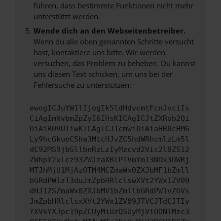
führen, dass bestimmte Funktionen nicht mehr
unterstützt werden.
Wende dich an den Webseitenbetreiber.
Wenn du alle oben genannten Schritte versucht
hast, kontaktiere uns bitte. Wir werden
versuchen, das Problem zu beheben. Du kannst
uns diesen Text schicken, um uns bei der
Fehlersuche zu unterstützen:
ewogICJuYW1lIjogIk5ldHdvcmtFcnJvciIs
CiAgImNvbmZpZyI6IHsKICAgICJtZXRob2Qi
OiAiR0VUIiwKICAgICJ1cmwiOiAiaHR0cHM6
Ly9hcGkueC5ha3MtcHJvZC5hdWRhcmlzLm5l
dC92MS9jbGllbnRzLzIyMzcvd2Vic2l0ZS12
ZWhpY2xlcz93ZWJzaXRlPTVmYmI3NDk3OWRj
MTJhMjU1MjAzOTM4MCZmaWx0ZXJbMF1bZmll
bGRdPWlzT3duJmZpbHRlclswXVt2YWx1ZV09
dHJ1ZSZmaWx0ZXJbMV1bZmllbGRdPW1vZGVs
JmZpbHRlclsxXVt2YWx1ZV09JTVCJTdCJTIy
YXVkYXJpc19pZCUyMiUzQSUyMjViODNlMzc3