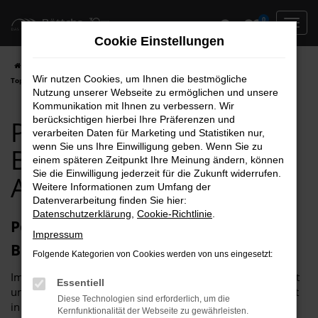
Zum
0
Hauptinhalt
Cookie Einstellungen
springen
Startseite
Brandenburg
Peugeot
Peugeot 3008 für Brandenburg
Wir nutzen Cookies, um Ihnen die bestmögliche
Top Angebote
Nutzung unserer Webseite zu ermöglichen und unsere
Kommunikation mit Ihnen zu verbessern. Wir
berücksichtigen hierbei Ihre Präferenzen und
Peugeot 3008 für
verarbeiten Daten für Marketing und Statistiken nur,
wenn Sie uns Ihre Einwilligung geben. Wenn Sie zu
Brandenburg Top
einem späteren Zeitpunkt Ihre Meinung ändern, können
Sie die Einwilligung jederzeit für die Zukunft widerrufen.
Angebote
Weitere Informationen zum Umfang der
Datenverarbeitung finden Sie hier:
Datenschutzerklärung
,
Cookie-Richtlinie
.
Peugeot 3008 – unser Toptipp für
Impressum
Brandenburg
Folgende Kategorien von Cookies werden von uns eingesetzt:
Im Grund genommen, passt ein Peugeot 3008 in jede Stadt
Essentiell
und somit auch perfekt nach Brandenburg. Der Grund liegt
Diese Technologien sind erforderlich, um die
in der Vielseitigkeit dieses herausragenden Modells. Im
Kernfunktionalität der Webseite zu gewährleisten.