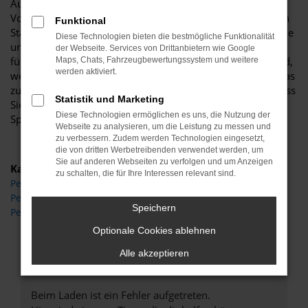
Autohaus Böttche wissen wir genau um die zahlreichen
Vorteile und lassen Sie gerne an einem unserer zahlreichen
Funktional
Standorte einsteigen. Für uns steht Beratung an erster Stelle
Diese Technologien bieten die bestmögliche Funktionalität
und diese Beratung kommt auch in Sachen Peugeot 3008
der Webseite. Services von Drittanbietern wie Google
für Brandenburg auf den Punkt. Wir besprechen im Vorfeld,
Maps, Chats, Fahrzeugbewertungssystem und weitere
werden aktiviert.
welche Motorisierung, welche Lackierung und welche Extras
zu Ihnen passen und gewünscht sind und sorgen dafür, dass
Statistik und Marketing
Sie exakt das Fahrzeug erhalten, das Sie sich wünschen.
Diese Technologien ermöglichen es uns, die Nutzung der
Sprechen Sie uns an.
Webseite zu analysieren, um die Leistung zu messen und
zu verbessern. Zudem werden Technologien eingesetzt,
die von dritten Werbetreibenden verwendet werden, um
Sie auf anderen Webseiten zu verfolgen und um Anzeigen
Kategorie
zu schalten, die für Ihre Interessen relevant sind.
Peugeot 3008 Gebrauchtwagen Brandenburg
Peugeot 3008 Neuwagen Brandenburg
Speichern
Peugeot 3008 Brandenburg
Optionale Cookies ablehnen
Alle akzeptieren
Fehler: Network Error
Beim Laden ist ein Fehler aufgetreten.