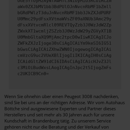
OGE5YTUyMzAyNTAwMTc3NiUyMiU3RCU1RCZm
aWx0ZXJbMV1bb3BdPUlOJnNvcnRbMF1bZmll
bGRdPWlzT3duJnNvcnRbMF1bb3JkZXJdPURF
U0Mmc29ydFsxXVtmaWVsZF09aXNUb3Amc29y
dFsxXVtvcmRlcl09REVTQyZzb3J0WzJdW2Zp
ZWxkXT1wcmljZSZzb3J0WzJdW29yZGVyXT1B
U0MmbGltaXQ9MjAmc2tpcD0wIiwKICAgICJo
ZWFkZXJzIjoge30sCiAgICAiYm9keSI6IG51
bGwsCiAgICAiZXhwZWN0IjogewogICAgICAi
cmVzcG9uc2VUeXBlIjogIiIKICAgIH0sCiAg
ICAidGltZW91dCI6IDAsCiAgICAicHJvZ3Jl
c3MiOiBudWxsLAogICAgInJpc2t5IjogZmFs
c2UKICB9Cn0=
Wenn Sie ohnehin über einen Peugeot 3008 nachdenken,
sind Sie bei uns an der richtigen Adresse. Wir vom Autohaus
Böttche sind ausgewiesene Experten und Partner dieses
Herstellers und seit mehr als 30 Jahren auch für unsere
Kundschaft in Brandenburg tätig. Zu unserem Service
gehören nicht nur die Beratung und der Verkauf von