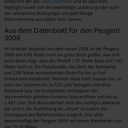
entspricht der des
Opel Grandland
und an optischen
Highlight lassen sich die zweifarbige Lackierung oder auch
der rahmenlose Rückspiegel und jede Menge
Dekorelemente aus edlem Holz nennen.
Aus dem Datenblatt für den Peugeot
3008
Im direkten Vergleich mit dem neuen 2008 ist der Peugeot
3008 mit 4,45 Meter noch ein gutes Stück größer, was sich
auch daran zeigt, dass das Modell 1,91 Meter breit und 1,62
Meter hoch ist. Ein Platzwunder, das dank des Radstands
von 2,68 Meter ausreichenden Raum für bis zu fünf
Erwachsene bereitstellt. Nehmen diese noch Gepäck mit, so
kann das Volumen bis zu 520 Liter betragen und ohne
Rückbank bzw. bei komplettem Umklappen der
asymmetrisch geteilten hinteren Sitze eröffnen sich bis zu
1.482 Liter. Eine Besonderheit stellt die niedrige Ladekante
dar und in der Ausführung als „Allure“ ist zudem das
Umklappen des Beifahrersitzes möglich. Dies alles
bewerkstelligt der Peugeot 3008 mit einem Wendekreis von
nur 10,70 Meter.