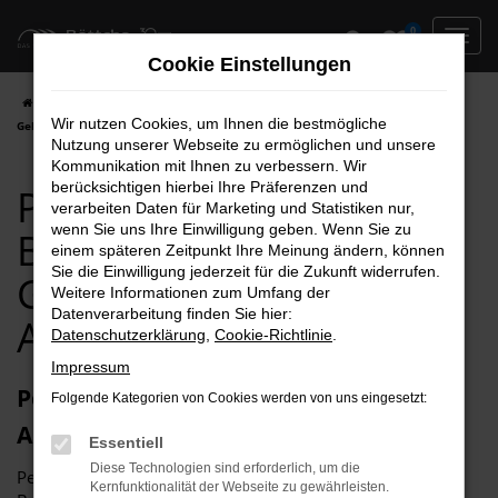
Zum
0
Hauptinhalt
Cookie Einstellungen
springen
Startseite
Brandenburg
Peugeot
Peugeot für Brandenburg
Wir nutzen Cookies, um Ihnen die bestmögliche
Gebrauchtwagen Top Angebote
Nutzung unserer Webseite zu ermöglichen und unsere
Kommunikation mit Ihnen zu verbessern. Wir
berücksichtigen hierbei Ihre Präferenzen und
Peugeot für
verarbeiten Daten für Marketing und Statistiken nur,
wenn Sie uns Ihre Einwilligung geben. Wenn Sie zu
Brandenburg
einem späteren Zeitpunkt Ihre Meinung ändern, können
Sie die Einwilligung jederzeit für die Zukunft widerrufen.
Gebrauchtwagen Top
Weitere Informationen zum Umfang der
Datenverarbeitung finden Sie hier:
Angebote
Datenschutzerklärung
,
Cookie-Richtlinie
.
Impressum
Peugeot Gebrauchtwagen – ohne
Folgende Kategorien von Cookies werden von uns eingesetzt:
Abstriche in Brandenburg unterwegs
Essentiell
Diese Technologien sind erforderlich, um die
Peugeot Gebrauchtwagen sind einfach unschlagbar. Für
Kernfunktionalität der Webseite zu gewährleisten.