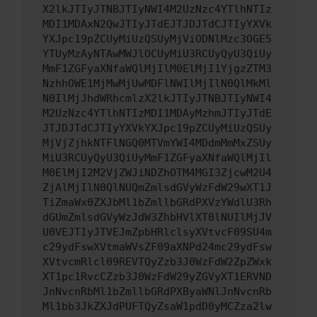
X2lkJTIyJTNBJTIyNWI4M2UzNzc4YTlhNTIz
MDI1MDAxN2QwJTIyJTdEJTJDJTdCJTIyYXVk
YXJpc19pZCUyMiUzQSUyMjViODNlMzc3OGE5
YTUyMzAyNTAwMWJlOCUyMiU3RCUyQyU3QiUy
MmF1ZGFyaXNfaWQlMjIlM0ElMjI1YjgzZTM3
NzhhOWE1MjMwMjUwMDFlNWIlMjIlN0QlMkMl
N0IlMjJhdWRhcmlzX2lkJTIyJTNBJTIyNWI4
M2UzNzc4YTlhNTIzMDI1MDAyMzhmJTIyJTdE
JTJDJTdCJTIyYXVkYXJpc19pZCUyMiUzQSUy
MjVjZjhkNTFlNGQ0MTVmYWI4MDdmMmMxZSUy
MiU3RCUyQyU3QiUyMmF1ZGFyaXNfaWQlMjIl
M0ElMjI2M2VjZWJiNDZhOTM4MGI3ZjcwM2U4
ZjAlMjIlN0QlNUQmZmlsdGVyWzFdW29wXT1J
TiZmaWx0ZXJbMl1bZmllbGRdPXVzYWdlU3Rh
dGUmZmlsdGVyWzJdW3ZhbHVlXT0lNUIlMjJV
U0VEJTIyJTVEJmZpbHRlclsyXVtvcF09SU4m
c29ydFswXVtmaWVsZF09aXNPd24mc29ydFsw
XVtvcmRlcl09REVTQyZzb3J0WzFdW2ZpZWxk
XT1pc1RvcCZzb3J0WzFdW29yZGVyXT1ERVND
JnNvcnRbMl1bZmllbGRdPXByaWNlJnNvcnRb
Ml1bb3JkZXJdPUFTQyZsaW1pdD0yMCZza2lw