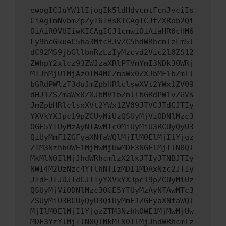
ewogICJuYW1lIjogIk5ldHdvcmtFcnJvciIs
CiAgImNvbmZpZyI6IHsKICAgICJtZXRob2Qi
OiAiR0VUIiwKICAgICJ1cmwiOiAiaHR0cHM6
Ly9hcGkueC5ha3MtcHJvZC5hdWRhcmlzLm5l
dC92MS9jbGllbnRzLzIyMzcvd2Vic2l0ZS12
ZWhpY2xlcz93ZWJzaXRlPTVmYmI3NDk3OWRj
MTJhMjU1MjAzOTM4MCZmaWx0ZXJbMF1bZmll
bGRdPWlzT3duJmZpbHRlclswXVt2YWx1ZV09
dHJ1ZSZmaWx0ZXJbMV1bZmllbGRdPW1vZGVs
JmZpbHRlclsxXVt2YWx1ZV09JTVCJTdCJTIy
YXVkYXJpc19pZCUyMiUzQSUyMjViODNlMzc3
OGE5YTUyMzAyNTAwMTc0MiUyMiU3RCUyQyU3
QiUyMmF1ZGFyaXNfaWQlMjIlM0ElMjI1Yjgz
ZTM3NzhhOWE1MjMwMjUwMDE3NGElMjIlN0Ql
MkMlN0IlMjJhdWRhcmlzX2lkJTIyJTNBJTIy
NWI4M2UzNzc4YTlhNTIzMDI1MDAxNzc2JTIy
JTdEJTJDJTdCJTIyYXVkYXJpc19pZCUyMiUz
QSUyMjViODNlMzc3OGE5YTUyMzAyNTAwMTc3
ZSUyMiU3RCUyQyU3QiUyMmF1ZGFyaXNfaWQl
MjIlM0ElMjI1YjgzZTM3NzhhOWE1MjMwMjUw
MDE3YzYlMjIlN0QlMkMlN0IlMjJhdWRhcmlz