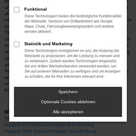
Brandenburg eignen sich die einzelnen Modelle vortrefflich
und bilden nahezu jedes auf dem Markt erhältlich Segment
Funktional
ab. Sprechen Sie uns gerne an und lassen Sie uns
Diese Technologien bieten die bestmögliche Funktionalität
herausfinden, welches Modell Ihnen als Ihr nächster Peugeot
der Webseite. Services von Drittanbietern wie Google
Gebrauchtwagen vorschwebt. Wir geben Ihnen jede Menge
Maps, Chats, Fahrzeugbewertungssystem und weitere
Tipps für die perfekte Mobilität in Brandenburg und
werden aktiviert.
Umgebung und erweisen uns auch in preislicher Hinsicht als
Statistik und Marketing
Volltreffer. Seit mehr als 30 Jahren existiert unser Autohaus
an verschiedenen Standorten. Von Brandenburg ist der Weg
Diese Technologien ermöglichen es uns, die Nutzung der
Webseite zu analysieren, um die Leistung zu messen und
zu uns nicht weit und auf Wunsch übernehmen wir gerne
zu verbessern. Zudem werden Technologien eingesetzt,
auch die Lieferung direkt zu Ihnen nach Hause. All unsere
die von dritten Werbetreibenden verwendet werden, um
Peugeot Gebrauchtwagen werden auf Wunsch mit Garantie
Sie auf anderen Webseiten zu verfolgen und um Anzeigen
angeboten und lassen sich zudem mit einer Finanzierung
zu schalten, die für Ihre Interessen relevant sind.
und der Inzahlungnahme Ihres aktuellen Fahrzeugs
kombinieren.
Speichern
Optionale Cookies ablehnen
Modelle
Alle akzeptieren
Peugeot 2008 Gebrauchtwagen Brandenburg
Peugeot 208 Gebrauchtwagen Brandenburg
Peugeot 3008 Gebrauchtwagen Brandenburg