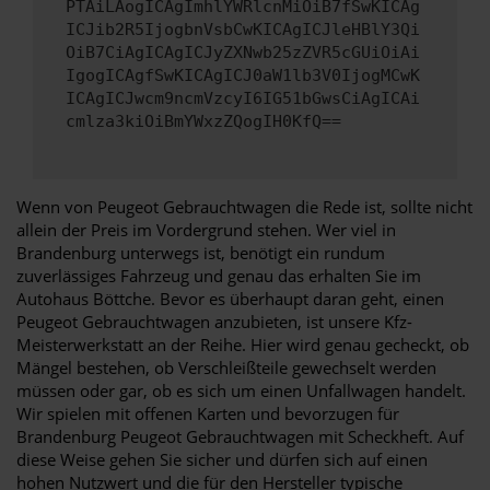
PTAiLAogICAgImhlYWRlcnMiOiB7fSwKICAg
ICJib2R5IjogbnVsbCwKICAgICJleHBlY3Qi
OiB7CiAgICAgICJyZXNwb25zZVR5cGUiOiAi
IgogICAgfSwKICAgICJ0aW1lb3V0IjogMCwK
ICAgICJwcm9ncmVzcyI6IG51bGwsCiAgICAi
cmlza3kiOiBmYWxzZQogIH0KfQ==
Wenn von Peugeot Gebrauchtwagen die Rede ist, sollte nicht
allein der Preis im Vordergrund stehen. Wer viel in
Brandenburg unterwegs ist, benötigt ein rundum
zuverlässiges Fahrzeug und genau das erhalten Sie im
Autohaus Böttche. Bevor es überhaupt daran geht, einen
Peugeot Gebrauchtwagen anzubieten, ist unsere Kfz-
Meisterwerkstatt an der Reihe. Hier wird genau gecheckt, ob
Mängel bestehen, ob Verschleißteile gewechselt werden
müssen oder gar, ob es sich um einen Unfallwagen handelt.
Wir spielen mit offenen Karten und bevorzugen für
Brandenburg Peugeot Gebrauchtwagen mit Scheckheft. Auf
diese Weise gehen Sie sicher und dürfen sich auf einen
hohen Nutzwert und die für den Hersteller typische