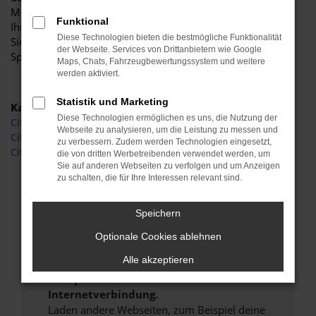
Motorisierung, welche Lackierung und welche Extras zu
Funktional
Ihnen passen und gewünscht sind und sorgen dafür, dass
Diese Technologien bieten die bestmögliche Funktionalität
Sie exakt das Fahrzeug erhalten, das Sie sich wünschen.
der Webseite. Services von Drittanbietern wie Google
Sprechen Sie uns an.
Maps, Chats, Fahrzeugbewertungssystem und weitere
werden aktiviert.
Statistik und Marketing
Kategorie
Diese Technologien ermöglichen es uns, die Nutzung der
Citroen C3 Gebrauchtwagen Dessau
Webseite zu analysieren, um die Leistung zu messen und
Citroen C3 Dessau
zu verbessern. Zudem werden Technologien eingesetzt,
Citroen C3 Neuwagen Dessau
die von dritten Werbetreibenden verwendet werden, um
Sie auf anderen Webseiten zu verfolgen und um Anzeigen
zu schalten, die für Ihre Interessen relevant sind.
Fehler: Network Error
Speichern
Beim Laden ist ein Fehler aufgetreten.
Optionale Cookies ablehnen
Hier sind ein paar Tipps, die dir helfen können:
Alle akzeptieren
Überprüfe deine Firewall und deine
Internetverbindung.
Laden andere Webseiten, zum Beispiel deine