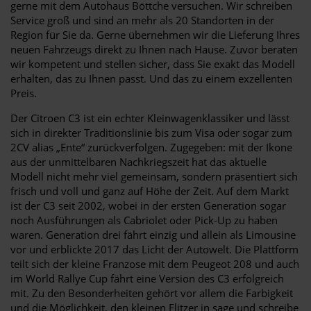
gerne mit dem Autohaus Böttche versuchen. Wir schreiben
Service groß und sind an mehr als 20 Standorten in der
Region für Sie da. Gerne übernehmen wir die Lieferung Ihres
neuen Fahrzeugs direkt zu Ihnen nach Hause. Zuvor beraten
wir kompetent und stellen sicher, dass Sie exakt das Modell
erhalten, das zu Ihnen passt. Und das zu einem exzellenten
Preis.
Der Citroen C3 ist ein echter Kleinwagenklassiker und lässt
sich in direkter Traditionslinie bis zum Visa oder sogar zum
2CV alias „Ente“ zurückverfolgen. Zugegeben: mit der Ikone
aus der unmittelbaren Nachkriegszeit hat das aktuelle
Modell nicht mehr viel gemeinsam, sondern präsentiert sich
frisch und voll und ganz auf Höhe der Zeit. Auf dem Markt
ist der C3 seit 2002, wobei in der ersten Generation sogar
noch Ausführungen als Cabriolet oder Pick-Up zu haben
waren. Generation drei fährt einzig und allein als Limousine
vor und erblickte 2017 das Licht der Autowelt. Die Plattform
teilt sich der kleine Franzose mit dem Peugeot 208 und auch
im World Rallye Cup fährt eine Version des C3 erfolgreich
mit. Zu den Besonderheiten gehört vor allem die Farbigkeit
und die Möglichkeit, den kleinen Flitzer in sage und schreibe