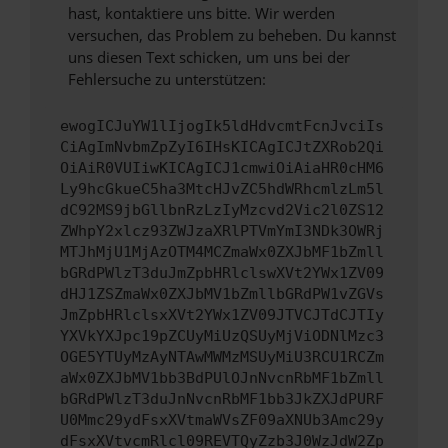
hast, kontaktiere uns bitte. Wir werden
versuchen, das Problem zu beheben. Du kannst
uns diesen Text schicken, um uns bei der
Fehlersuche zu unterstützen:
ewogICJuYW1lIjogIk5ldHdvcmtFcnJvciIs
CiAgImNvbmZpZyI6IHsKICAgICJtZXRob2Qi
OiAiR0VUIiwKICAgICJ1cmwiOiAiaHR0cHM6
Ly9hcGkueC5ha3MtcHJvZC5hdWRhcmlzLm5l
dC92MS9jbGllbnRzLzIyMzcvd2Vic2l0ZS12
ZWhpY2xlcz93ZWJzaXRlPTVmYmI3NDk3OWRj
MTJhMjU1MjAzOTM4MCZmaWx0ZXJbMF1bZmll
bGRdPWlzT3duJmZpbHRlclswXVt2YWx1ZV09
dHJ1ZSZmaWx0ZXJbMV1bZmllbGRdPW1vZGVs
JmZpbHRlclsxXVt2YWx1ZV09JTVCJTdCJTIy
YXVkYXJpc19pZCUyMiUzQSUyMjViODNlMzc3
OGE5YTUyMzAyNTAwMWMzMSUyMiU3RCU1RCZm
aWx0ZXJbMV1bb3BdPUlOJnNvcnRbMF1bZmll
bGRdPWlzT3duJnNvcnRbMF1bb3JkZXJdPURF
U0Mmc29ydFsxXVtmaWVsZF09aXNUb3Amc29y
dFsxXVtvcmRlcl09REVTQyZzb3J0WzJdW2Zp