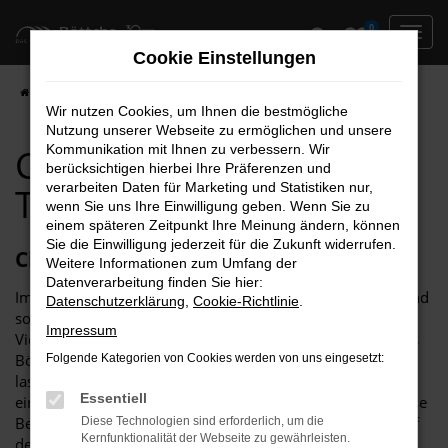
Zum
0
Hauptinhalt
Cookie Einstellungen
springen
Startseite
Dessau
Citroen
Citroen C3 für Dessau Top Angebote
Wir nutzen Cookies, um Ihnen die bestmögliche
Nutzung unserer Webseite zu ermöglichen und unsere
Citroen C3 für Dessau
Kommunikation mit Ihnen zu verbessern. Wir
berücksichtigen hierbei Ihre Präferenzen und
verarbeiten Daten für Marketing und Statistiken nur,
Top Angebote
wenn Sie uns Ihre Einwilligung geben. Wenn Sie zu
einem späteren Zeitpunkt Ihre Meinung ändern, können
Sie die Einwilligung jederzeit für die Zukunft widerrufen.
Citroen C3 – unser Toptipp für Dessau
Weitere Informationen zum Umfang der
Datenverarbeitung finden Sie hier:
Im Grund genommen, passt ein Citroen C3 in jede Stadt und
Datenschutzerklärung
,
Cookie-Richtlinie
.
somit auch perfekt nach Dessau. Der Grund liegt in der
Impressum
Vielseitigkeit dieses herausragenden Modells. Im Autohaus
Böttche wissen wir genau um die zahlreichen Vorteile und
Folgende Kategorien von Cookies werden von uns eingesetzt:
lassen Sie gerne an einem unserer zahlreichen Standorte
Essentiell
einsteigen. Für uns steht Beratung an erster Stelle und diese
Beratung kommt auch in Sachen Citroen C3 für Dessau auf
Diese Technologien sind erforderlich, um die
Kernfunktionalität der Webseite zu gewährleisten.
den Punkt. Wir besprechen im Vorfeld, welche