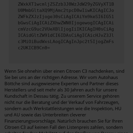
ZWxkXT1wcmljZSZzb3J0WzJdW29yZGVyXT1B
U0MmbGltaXQ9MjAmc2tpcD0wIiwKICAgICJo
ZWFkZXJzIjoge30sCiAgICAiYm9keSI6IG51
bGwsCiAgICAiZXhwZWN0IjogewogICAgICAi
cmVzcG9uc2VUeXBlIjogIiIKICAgIH0sCiAg
ICAidGltZW91dCI6IDAsCiAgICAicHJvZ3Jl
c3MiOiBudWxsLAogICAgInJpc2t5IjogZmFs
c2UKICB9Cn0=
Wenn Sie ohnehin über einen Citroen C3 nachdenken, sind
Sie bei uns an der richtigen Adresse. Wir vom Autohaus
Böttche sind ausgewiesene Experten und Partner dieses
Herstellers und seit mehr als 30 Jahren auch für unsere
Kundschaft in Dessau tätig. Zu unserem Service gehören
nicht nur die Beratung und der Verkauf von Fahrzeugen,
sondern auch Werkstattleistungen wie die Inspektion, HU
und AU sowie das Unterbreiten cleverer
Finanzierungsvorschläge. Natürlich brauchen Sie für Ihren
Citroen C3 auf keinen Fall den Listenpreis zahlen, sondern