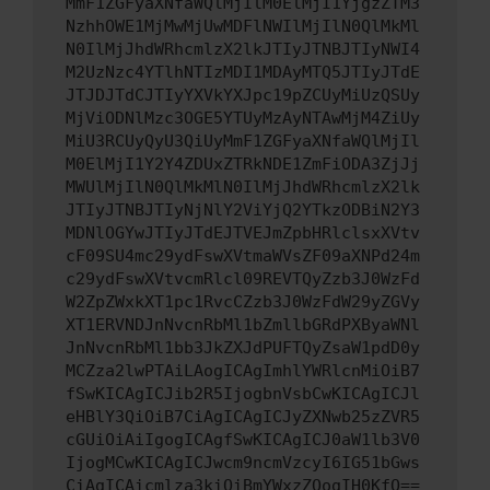
MmF1ZGFyaXNfaWQlMjIlM0ElMjI1YjgzZTM3
NzhhOWE1MjMwMjUwMDFlNWIlMjIlN0QlMkMl
N0IlMjJhdWRhcmlzX2lkJTIyJTNBJTIyNWI4
M2UzNzc4YTlhNTIzMDI1MDAyMTQ5JTIyJTdE
JTJDJTdCJTIyYXVkYXJpc19pZCUyMiUzQSUy
MjViODNlMzc3OGE5YTUyMzAyNTAwMjM4ZiUy
MiU3RCUyQyU3QiUyMmF1ZGFyaXNfaWQlMjIl
M0ElMjI1Y2Y4ZDUxZTRkNDE1ZmFiODA3ZjJj
MWUlMjIlN0QlMkMlN0IlMjJhdWRhcmlzX2lk
JTIyJTNBJTIyNjNlY2ViYjQ2YTkzODBiN2Y3
MDNlOGYwJTIyJTdEJTVEJmZpbHRlclsxXVtv
cF09SU4mc29ydFswXVtmaWVsZF09aXNPd24m
c29ydFswXVtvcmRlcl09REVTQyZzb3J0WzFd
W2ZpZWxkXT1pc1RvcCZzb3J0WzFdW29yZGVy
XT1ERVNDJnNvcnRbMl1bZmllbGRdPXByaWNl
JnNvcnRbMl1bb3JkZXJdPUFTQyZsaW1pdD0y
MCZza2lwPTAiLAogICAgImhlYWRlcnMiOiB7
fSwKICAgICJib2R5IjogbnVsbCwKICAgICJl
eHBlY3QiOiB7CiAgICAgICJyZXNwb25zZVR5
cGUiOiAiIgogICAgfSwKICAgICJ0aW1lb3V0
IjogMCwKICAgICJwcm9ncmVzcyI6IG51bGws
CiAgICAicmlza3kiOiBmYWxzZQogIH0KfQ==