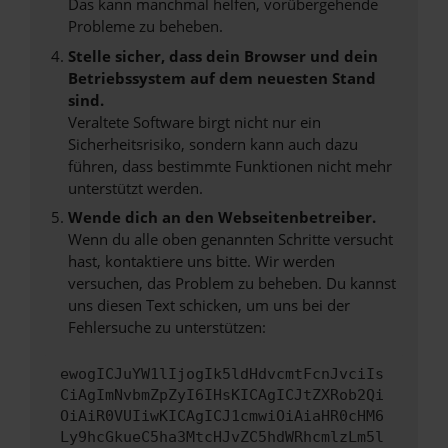
Das kann manchmal helfen, vorübergehende
Probleme zu beheben.
Stelle sicher, dass dein Browser und dein
Betriebssystem auf dem neuesten Stand
sind.
Veraltete Software birgt nicht nur ein
Sicherheitsrisiko, sondern kann auch dazu
führen, dass bestimmte Funktionen nicht mehr
unterstützt werden.
Wende dich an den Webseitenbetreiber.
Wenn du alle oben genannten Schritte versucht
hast, kontaktiere uns bitte. Wir werden
versuchen, das Problem zu beheben. Du kannst
uns diesen Text schicken, um uns bei der
Fehlersuche zu unterstützen:
ewogICJuYW1lIjogIk5ldHdvcmtFcnJvciIs
CiAgImNvbmZpZyI6IHsKICAgICJtZXRob2Qi
OiAiR0VUIiwKICAgICJ1cmwiOiAiaHR0cHM6
Ly9hcGkueC5ha3MtcHJvZC5hdWRhcmlzLm5l