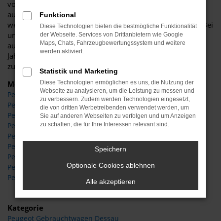
von Peugeot ihre Stärken aus. Gerne beraten wir Sie
ausführlich und finden gemeinsam mit Ihnen heraus,
Funktional
welches Fahrzeug sich am Besten für Ihre Zwecke eignet. Bei
Diese Technologien bieten die bestmögliche Funktionalität
uns vor Ort finden Sie sowohl Peugeot Neufahrzeuge als
der Webseite. Services von Drittanbietern wie Google
Maps, Chats, Fahrzeugbewertungssystem und weitere
auch gebrauchte Modelle, Tageszulassungen oder
werden aktiviert.
Jahreswagen. Das Tolle daran: von Dessau ist es nicht weit
zu uns und zu Ihrem neuen Peugeot.
Statistik und Marketing
Modelle
Diese Technologien ermöglichen es uns, die Nutzung der
Webseite zu analysieren, um die Leistung zu messen und
Peugeot 2008 Dessau
zu verbessern. Zudem werden Technologien eingesetzt,
Peugeot 208 Dessau
die von dritten Werbetreibenden verwendet werden, um
Peugeot 3008 Dessau
Sie auf anderen Webseiten zu verfolgen und um Anzeigen
zu schalten, die für Ihre Interessen relevant sind.
Peugeot 308 Dessau
Peugeot 5008 Dessau
Peugeot 508 Dessau
Speichern
Peugeot Expert Dessau
Optionale Cookies ablehnen
Peugeot Traveller Dessau
Peugeot Rifter Dessau
Alle akzeptieren
Kategorie
Peugeot Gebrauchtwagen Dessau