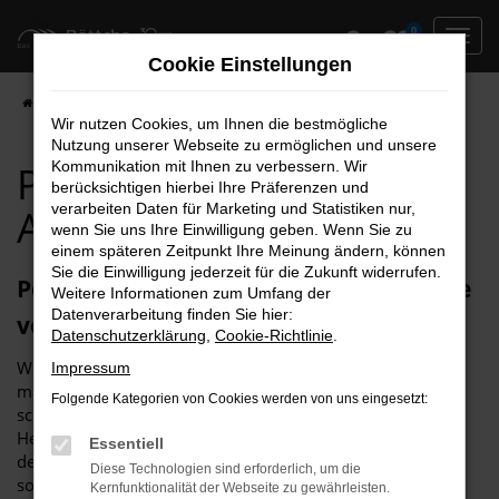
Zum
0
Hauptinhalt
Cookie Einstellungen
springen
Startseite
Dessau
Peugeot für Dessau Top Angebote
Wir nutzen Cookies, um Ihnen die bestmögliche
Nutzung unserer Webseite zu ermöglichen und unsere
Peugeot für Dessau Top
Kommunikation mit Ihnen zu verbessern. Wir
berücksichtigen hierbei Ihre Präferenzen und
verarbeiten Daten für Marketing und Statistiken nur,
Angebote
wenn Sie uns Ihre Einwilligung geben. Wenn Sie zu
einem späteren Zeitpunkt Ihre Meinung ändern, können
Sie die Einwilligung jederzeit für die Zukunft widerrufen.
Perfekt für Dessau geeignet: Fahrzeuge
Weitere Informationen zum Umfang der
Datenverarbeitung finden Sie hier:
von Peugeot
Datenschutzerklärung
,
Cookie-Richtlinie
.
Wer für seine Mobilität in Dessau auf einen Peugeot setzt,
Impressum
macht es auf jeden Fall richtig. Wir vom Autohaus Böttche
Folgende Kategorien von Cookies werden von uns eingesetzt:
schwören seit vielen Jahren auf die Fahrzeuge dieses
Herstellers und empfehlen diese vorbehaltlos. Sowohl auf
Essentiell
den Straßen von Dessau als auch in der Umgebung und
Diese Technologien sind erforderlich, um die
somit auf Landstraßen und Autobahn spielen die Modelle
Kernfunktionalität der Webseite zu gewährleisten.