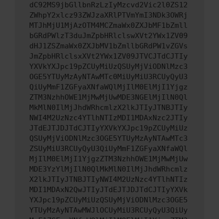
dC92MS9jbGllbnRzLzIyMzcvd2Vic2l0ZS12
ZWhpY2xlcz93ZWJzaXRlPTVmYmI3NDk3OWRj
MTJhMjU1MjAzOTM4MCZmaWx0ZXJbMF1bZmll
bGRdPWlzT3duJmZpbHRlclswXVt2YWx1ZV09
dHJ1ZSZmaWx0ZXJbMV1bZmllbGRdPW1vZGVs
JmZpbHRlclsxXVt2YWx1ZV09JTVCJTdCJTIy
YXVkYXJpc19pZCUyMiUzQSUyMjViODNlMzc3
OGE5YTUyMzAyNTAwMTc0MiUyMiU3RCUyQyU3
QiUyMmF1ZGFyaXNfaWQlMjIlM0ElMjI1Yjgz
ZTM3NzhhOWE1MjMwMjUwMDE3NGElMjIlN0Ql
MkMlN0IlMjJhdWRhcmlzX2lkJTIyJTNBJTIy
NWI4M2UzNzc4YTlhNTIzMDI1MDAxNzc2JTIy
JTdEJTJDJTdCJTIyYXVkYXJpc19pZCUyMiUz
QSUyMjViODNlMzc3OGE5YTUyMzAyNTAwMTc3
ZSUyMiU3RCUyQyU3QiUyMmF1ZGFyaXNfaWQl
MjIlM0ElMjI1YjgzZTM3NzhhOWE1MjMwMjUw
MDE3YzYlMjIlN0QlMkMlN0IlMjJhdWRhcmlz
X2lkJTIyJTNBJTIyNWI4M2UzNzc4YTlhNTIz
MDI1MDAxN2QwJTIyJTdEJTJDJTdCJTIyYXVk
YXJpc19pZCUyMiUzQSUyMjViODNlMzc3OGE5
YTUyMzAyNTAwMWJlOCUyMiU3RCUyQyU3QiUy