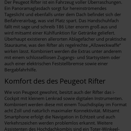
Der Peugeot Rifter ist ein Fahrzeug voller Überraschungen.
Ein Panoramaglasdach sorgt für hereinströmendes
Tageslicht und ebenfalls unter dem Dach befindet sich der
Beifahrerairbag, was viel Platz spart. Das Handschuhfach
fällt mit sage und schreib 186 Liter enorm groß aus und
wird mitsamt einer Kühlfunktion für Getränke geliefert.
Überhaupt existieren allerorten Ablagefächer und praktische
Stauräume, was den Rifter als regelrechte „Allzweckwaffe“
wirken lässt. Kombiniert werden die Extras unter anderem
mit einem schlüsselllosen Zugangs- und Startsystem oder
auch einer elektrischen Feststellbremse sowie einer
Bergabfahrhilfe.
Komfort des des Peugeot Rifter
Wie von Peugeot gewohnt, besitzt auch der Rifter das i-
Cockpit mit kleinem Lenkrad sowie digitalen Instrumenten.
Kombiniert werden diese mit einem Touchdisplay im Format
acht Zoll und natürlich maximaler Konnektivität. Mitsamt
Smartphone erfolgt die Navigation in Echtzeit und auch
Verkehrszeichen werden problemlos erkannt. Weitere
Assistenten des Hochdachkombis sind ein Toter-Winkeel-