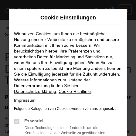
Zum
0
Hauptinhalt
Cookie Einstellungen
springen
Startseite
Dessau
Peugeot
Peugeot Rifter
Peugeot Rifter für
Wir nutzen Cookies, um Ihnen die bestmögliche
Dessau Gebrauchtwagen Top Angebote
Nutzung unserer Webseite zu ermöglichen und unsere
Kommunikation mit Ihnen zu verbessern. Wir
berücksichtigen hierbei Ihre Präferenzen und
Peugeot Rifter für
verarbeiten Daten für Marketing und Statistiken nur,
wenn Sie uns Ihre Einwilligung geben. Wenn Sie zu
Dessau Gebrauchtwagen
einem späteren Zeitpunkt Ihre Meinung ändern, können
Sie die Einwilligung jederzeit für die Zukunft widerrufen.
Top Angebote
Weitere Informationen zum Umfang der
Datenverarbeitung finden Sie hier:
Datenschutzerklärung
,
Cookie-Richtlinie
.
Peugeot Rifter Gebrauchtwagen – sicher
Impressum
und sorglos unterwegs in Dessau
Folgende Kategorien von Cookies werden von uns eingesetzt:
Peugeot Rifter Gebrauchtwagen zeichnen sich durch
Essentiell
erstklassige Qualität aus. Allgemein bekannt ist die
Diese Technologien sind erforderlich, um die
Langlebigkeit dieses Fahrzeugs, das auch in älteren Auflagen
Kernfunktionalität der Webseite zu gewährleisten.