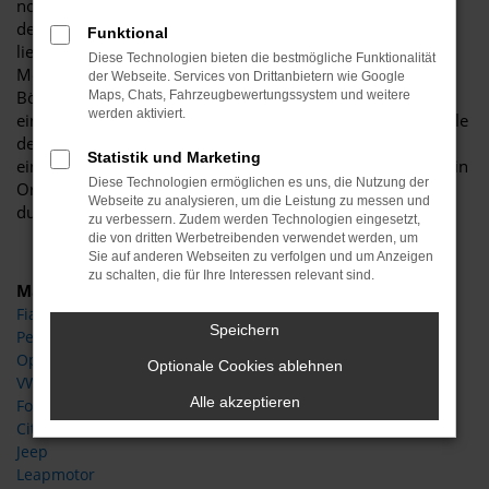
noch voll und ganz auf Höhe der Zeit fährt. Wenn Sie nach
dem passenden fahrbaren Untersatz für Dessau suchen,
Funktional
liegen Sie goldrichtig und sichern sich viele Jahre sorglose
Diese Technologien bieten die bestmögliche Funktionalität
Mobilität. Natürlich bevorzugen auch wir vom Autohaus
der Webseite. Services von Drittanbietern wie Google
Böttche junge Gebrauchtwagen und geben Ihnen für deren
Maps, Chats, Fahrzeugbewertungssystem und weitere
werden aktiviert.
einwandfreie Qualität eine Garantie. Des Weiteren sind viele
der Peugeot Rifter Gebrauchtwagen für Dessau mitsamt
Statistik und Marketing
eines Scheckhefts im Angebot und somit ist alles tipptopp in
Diese Technologien ermöglichen es uns, die Nutzung der
Ordnung. Dass dies ganz sicher der Fall ist, sichern wir
Webseite zu analysieren, um die Leistung zu messen und
durch die Arbeit unserer Kfz-Meisterwerkstatt.
zu verbessern. Zudem werden Technologien eingesetzt,
die von dritten Werbetreibenden verwendet werden, um
Sie auf anderen Webseiten zu verfolgen und um Anzeigen
zu schalten, die für Ihre Interessen relevant sind.
Marken
Fiat
Speichern
Peugeot
Opel
Optionale Cookies ablehnen
VW
Alle akzeptieren
Ford
Citroen
Jeep
Leapmotor