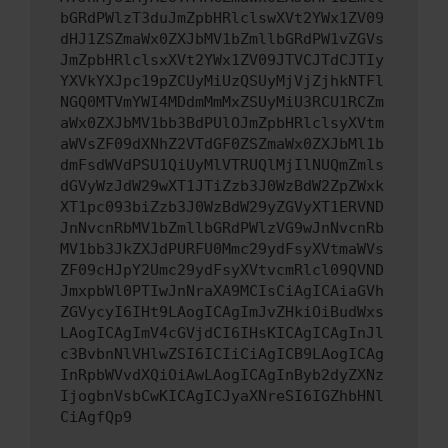
bGRdPWlzT3duJmZpbHRlclswXVt2YWx1ZV09
dHJ1ZSZmaWx0ZXJbMV1bZmllbGRdPW1vZGVs
JmZpbHRlclsxXVt2YWx1ZV09JTVCJTdCJTIy
YXVkYXJpc19pZCUyMiUzQSUyMjVjZjhkNTFl
NGQ0MTVmYWI4MDdmMmMxZSUyMiU3RCU1RCZm
aWx0ZXJbMV1bb3BdPUlOJmZpbHRlclsyXVtm
aWVsZF09dXNhZ2VTdGF0ZSZmaWx0ZXJbMl1b
dmFsdWVdPSU1QiUyMlVTRUQlMjIlNUQmZmls
dGVyWzJdW29wXT1JTiZzb3J0WzBdW2ZpZWxk
XT1pc093biZzb3J0WzBdW29yZGVyXT1ERVND
JnNvcnRbMV1bZmllbGRdPWlzVG9wJnNvcnRb
MV1bb3JkZXJdPURFU0Mmc29ydFsyXVtmaWVs
ZF09cHJpY2Umc29ydFsyXVtvcmRlcl09QVND
JmxpbWl0PTIwJnNraXA9MCIsCiAgICAiaGVh
ZGVycyI6IHt9LAogICAgImJvZHkiOiBudWxs
LAogICAgImV4cGVjdCI6IHsKICAgICAgInJl
c3BvbnNlVHlwZSI6ICIiCiAgICB9LAogICAg
InRpbWVvdXQiOiAwLAogICAgInByb2dyZXNz
IjogbnVsbCwKICAgICJyaXNreSI6IGZhbHNl
CiAgfQp9