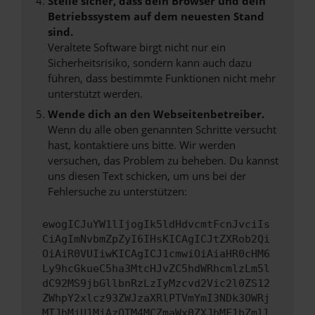
Stelle sicher, dass dein Browser und dein
Betriebssystem auf dem neuesten Stand
sind.
Veraltete Software birgt nicht nur ein
Sicherheitsrisiko, sondern kann auch dazu
führen, dass bestimmte Funktionen nicht mehr
unterstützt werden.
Wende dich an den Webseitenbetreiber.
Wenn du alle oben genannten Schritte versucht
hast, kontaktiere uns bitte. Wir werden
versuchen, das Problem zu beheben. Du kannst
uns diesen Text schicken, um uns bei der
Fehlersuche zu unterstützen:
ewogICJuYW1lIjogIk5ldHdvcmtFcnJvciIs
CiAgImNvbmZpZyI6IHsKICAgICJtZXRob2Qi
OiAiR0VUIiwKICAgICJ1cmwiOiAiaHR0cHM6
Ly9hcGkueC5ha3MtcHJvZC5hdWRhcmlzLm5l
dC92MS9jbGllbnRzLzIyMzcvd2Vic2l0ZS12
ZWhpY2xlcz93ZWJzaXRlPTVmYmI3NDk3OWRj
MTJhMjU1MjAzOTM4MCZmaWx0ZXJbMF1bZmll