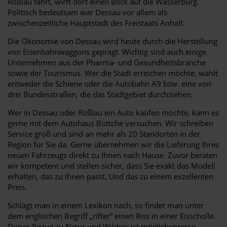
Roßlau fährt, wirft dort einen Blick auf die Wasserburg.
Politisch bedeutsam war Dessau vor allem als
zwischenzeitliche Hauptstadt des Freistaats Anhalt.
Die Ökonomie von Dessau wird heute durch die Herstellung
von Eisenbahnwaggons geprägt. Wichtig sind auch einige
Unternehmen aus der Pharma- und Gesundheitsbranche
sowie der Tourismus. Wer die Stadt erreichen möchte, wählt
entweder die Schiene oder die Autobahn A9 bzw. eine von
drei Bundesstraßen, die das Stadtgebiet durchziehen.
Wer in Dessau oder Roßlau ein Auto kaufen möchte, kann es
gerne mit dem Autohaus Böttche versuchen. Wir schreiben
Service groß und sind an mehr als 20 Standorten in der
Region für Sie da. Gerne übernehmen wir die Lieferung Ihres
neuen Fahrzeugs direkt zu Ihnen nach Hause. Zuvor beraten
wir kompetent und stellen sicher, dass Sie exakt das Modell
erhalten, das zu Ihnen passt. Und das zu einem exzellenten
Preis.
Schlägt man in einem Lexikon nach, so findet man unter
dem englischen Begriff „rifter“ einen Riss in einer Eisscholle.
Dieser Bezug zu Natur und Wildnis ist möglicherweise