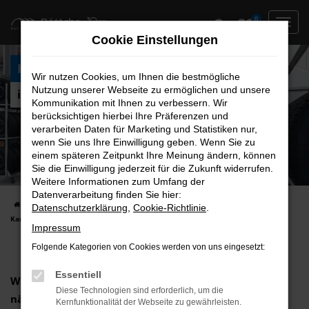
Zum
0
Hauptinhalt
Cookie Einstellungen
springen
Karosseriebauer (m/w/d)
Wir nutzen Cookies, um Ihnen die bestmögliche
Nutzung unserer Webseite zu ermöglichen und unsere
in Schönebeck
Kommunikation mit Ihnen zu verbessern. Wir
berücksichtigen hierbei Ihre Präferenzen und
verarbeiten Daten für Marketing und Statistiken nur,
wenn Sie uns Ihre Einwilligung geben. Wenn Sie zu
einem späteren Zeitpunkt Ihre Meinung ändern, können
Sie die Einwilligung jederzeit für die Zukunft widerrufen.
Weitere Informationen zum Umfang der
Datenverarbeitung finden Sie hier:
Startseite
Unternehmen & Jobs
Aktuelle Job-Angebote
Datenschutzerklärung
,
Cookie-Richtlinie
.
Karosseriebauer (m/w/d)
Impressum
Folgende Kategorien von Cookies werden von uns eingesetzt:
Essentiell
Wir suchen zur sofortigen Einstellung bzw. zum
Diese Technologien sind erforderlich, um die
nächstmöglichen Zeitpunkt einen
Kernfunktionalität der Webseite zu gewährleisten.