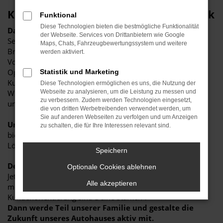
Karosseriebauer (m/w/d) in Schönebeck
Funktional
Diese Technologien bieten die bestmögliche Funktionalität
Das sind wir. Das ist Böttche.
der Webseite. Services von Drittanbietern wie Google
Seit 30 Jahren sind wir an mehreren Standorten im Land
Maps, Chats, Fahrzeugbewertungssystem und weitere
Brandenburg, Sachsen-Anhalt und Mecklenburg-
werden aktiviert.
Vorpommern als Vertragspartner für starke Marken wie
Opel, Peugeot, Citroën, Jeep, Fiat und Abarth für unsere
Statistik und Marketing
Kunden da.
Diese Technologien ermöglichen es uns, die Nutzung der
Wir stehen für Kompetenz, Freundlichkeit, Zuverlässigkeit
Webseite zu analysieren, um die Leistung zu messen und
zu verbessern. Zudem werden Technologien eingesetzt,
und Professionalität.
die von dritten Werbetreibenden verwendet werden, um
Sie auf anderen Webseiten zu verfolgen und um Anzeigen
Unser Anspruch
ist es, jedem Kunden einen Nutzen zu
zu schalten, die für Ihre Interessen relevant sind.
bieten. Kein Kunde verlässt unser Autohaus ohne eine
Lösung – und genau das leben wir jeden Tag.
Speichern
Deine Chance bei uns
Optionale Cookies ablehnen
Jetzt suchen wir Dich: Du bist jung oder junggeblieben,
Alle akzeptieren
motiviert und brennst für das Automobil? Empathie und
Kundenorientierung sind Deine Stärken ?
Dann werde Teil unserer Familie und gestalte die
Zukunft unseres Autohauses aktiv mit.