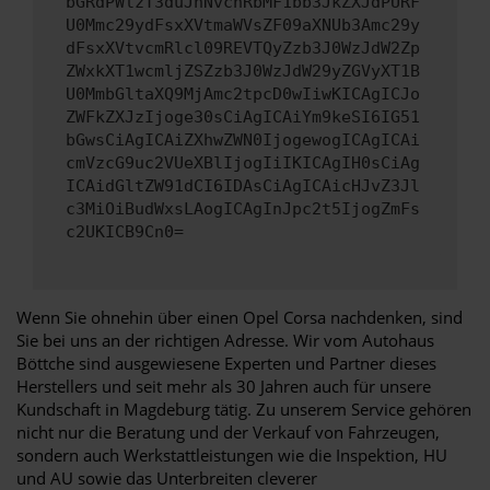
bGRdPWlzT3duJnNvcnRbMF1bb3JkZXJdPURF
U0Mmc29ydFsxXVtmaWVsZF09aXNUb3Amc29y
dFsxXVtvcmRlcl09REVTQyZzb3J0WzJdW2Zp
ZWxkXT1wcmljZSZzb3J0WzJdW29yZGVyXT1B
U0MmbGltaXQ9MjAmc2tpcD0wIiwKICAgICJo
ZWFkZXJzIjoge30sCiAgICAiYm9keSI6IG51
bGwsCiAgICAiZXhwZWN0IjogewogICAgICAi
cmVzcG9uc2VUeXBlIjogIiIKICAgIH0sCiAg
ICAidGltZW91dCI6IDAsCiAgICAicHJvZ3Jl
c3MiOiBudWxsLAogICAgInJpc2t5IjogZmFs
c2UKICB9Cn0=
Wenn Sie ohnehin über einen Opel Corsa nachdenken, sind
Sie bei uns an der richtigen Adresse. Wir vom Autohaus
Böttche sind ausgewiesene Experten und Partner dieses
Herstellers und seit mehr als 30 Jahren auch für unsere
Kundschaft in Magdeburg tätig. Zu unserem Service gehören
nicht nur die Beratung und der Verkauf von Fahrzeugen,
sondern auch Werkstattleistungen wie die Inspektion, HU
und AU sowie das Unterbreiten cleverer