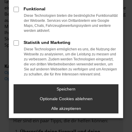
lassen Sie gerne an einem unserer zahlreichen Standorte
einsteigen. Für uns steht Beratung an erster Stelle und diese
Funktional
Beratung kommt auch in Sachen Opel Corsa für Magdeburg
Diese Technologien bieten die bestmögliche Funktionalität
auf den Punkt. Wir besprechen im Vorfeld, welche
der Webseite. Services von Drittanbietern wie Google
Motorisierung, welche Lackierung und welche Extras zu
Maps, Chats, Fahrzeugbewertungssystem und weitere
werden aktiviert.
Ihnen passen und gewünscht sind und sorgen dafür, dass
Sie exakt das Fahrzeug erhalten, das Sie sich wünschen.
Statistik und Marketing
Sprechen Sie uns an.
Diese Technologien ermöglichen es uns, die Nutzung der
Webseite zu analysieren, um die Leistung zu messen und
zu verbessern. Zudem werden Technologien eingesetzt,
die von dritten Werbetreibenden verwendet werden, um
Kategorie
Sie auf anderen Webseiten zu verfolgen und um Anzeigen
Opel Corsa Gebrauchtwagen Magdeburg
zu schalten, die für Ihre Interessen relevant sind.
Opel Corsa Magdeburg
Speichern
Optionale Cookies ablehnen
Fehler: Network Error
Alle akzeptieren
Beim Laden ist ein Fehler aufgetreten.
Hier sind ein paar Tipps, die dir helfen können:
Überprüfe deine Firewall und deine