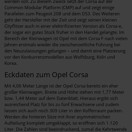
werden soll. Zu diesem Zweck setzt der Corsa auf der
Common Modular Platform (CMP) auf und zeigt einige
Parallelen zum Peugeot 208 und dem DS3. Des Weiteren
geht der Hersteller mit der Zeit und zeigt seinen kleinen
Cityflitzer auch in einer elektrifizierten Version als Corsa-e,
der sogar ein gutes Stück früher in den Handel gelangte. Im
Bereich der Kleinwagen ist Opel mit dem Corsa F nach vielen
Jahren erstmals wieder die zwischenzeitliche Führung bei
den Neuzulassungen gelungen – und damit eine Platzierung
vor den Konkurrenzmodellen aus Wolfsburg, Köln und
Korea.
Eckdaten zum Opel Corsa
Mit 4,06 Meter Länge ist der Opel Corsa bereits ein eher
großer Kleinwagen. Breite und Höhe stehen mit 1,77 Meter
bzw. 1,44 Meter auf dem Datenblatt. Hieraus ergibt sich
ausreichend Platz für bis zu fünf Erwachsene und zudem
lassen sich auch noch 309 Liter in den Kofferraum packen.
Werden die hinteren Sitze mit ihrer asymmetrischen
Aufteilung komplett umgeklappt, so eröffnen sich 1.120
Liter. Die Zahlen sind beeindruckend, zumal die Kehrtwende