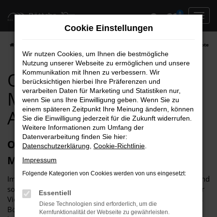
Zum
0
Hauptinhalt
Cookie Einstellungen
springen
Startseite
Magdeburg
Opel
Opel Corsa für Magdeburg Top Angebote
Wir nutzen Cookies, um Ihnen die bestmögliche
Nutzung unserer Webseite zu ermöglichen und unsere
Opel Corsa für
Kommunikation mit Ihnen zu verbessern. Wir
berücksichtigen hierbei Ihre Präferenzen und
verarbeiten Daten für Marketing und Statistiken nur,
Magdeburg Top
wenn Sie uns Ihre Einwilligung geben. Wenn Sie zu
einem späteren Zeitpunkt Ihre Meinung ändern, können
Angebote
Sie die Einwilligung jederzeit für die Zukunft widerrufen.
Weitere Informationen zum Umfang der
Datenverarbeitung finden Sie hier:
Opel Corsa – unser Toptipp für
Datenschutzerklärung
,
Cookie-Richtlinie
.
Magdeburg
Impressum
Folgende Kategorien von Cookies werden von uns eingesetzt:
Im Grund genommen, passt ein Opel Corsa in jede Stadt und
somit auch perfekt nach Magdeburg. Der Grund liegt in der
Essentiell
Vielseitigkeit dieses herausragenden Modells. Im Autohaus
Diese Technologien sind erforderlich, um die
Böttche wissen wir genau um die zahlreichen Vorteile und
Kernfunktionalität der Webseite zu gewährleisten.