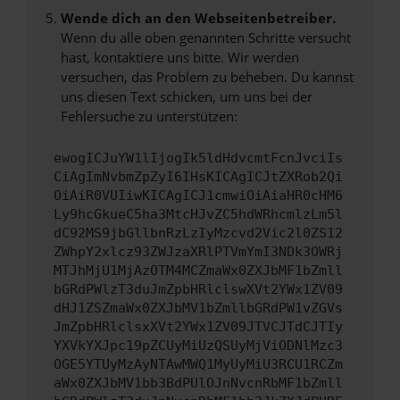
Wende dich an den Webseitenbetreiber.
Wenn du alle oben genannten Schritte versucht
hast, kontaktiere uns bitte. Wir werden
versuchen, das Problem zu beheben. Du kannst
uns diesen Text schicken, um uns bei der
Fehlersuche zu unterstützen:
ewogICJuYW1lIjogIk5ldHdvcmtFcnJvciIs
CiAgImNvbmZpZyI6IHsKICAgICJtZXRob2Qi
OiAiR0VUIiwKICAgICJ1cmwiOiAiaHR0cHM6
Ly9hcGkueC5ha3MtcHJvZC5hdWRhcmlzLm5l
dC92MS9jbGllbnRzLzIyMzcvd2Vic2l0ZS12
ZWhpY2xlcz93ZWJzaXRlPTVmYmI3NDk3OWRj
MTJhMjU1MjAzOTM4MCZmaWx0ZXJbMF1bZmll
bGRdPWlzT3duJmZpbHRlclswXVt2YWx1ZV09
dHJ1ZSZmaWx0ZXJbMV1bZmllbGRdPW1vZGVs
JmZpbHRlclsxXVt2YWx1ZV09JTVCJTdCJTIy
YXVkYXJpc19pZCUyMiUzQSUyMjViODNlMzc3
OGE5YTUyMzAyNTAwMWQ1MyUyMiU3RCU1RCZm
aWx0ZXJbMV1bb3BdPUlOJnNvcnRbMF1bZmll