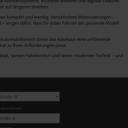
 Assistenzsysteme, effiziente Motoren und digitale Features
er auf längeren Strecken.
bei aber kompakt und wendig. Verschiedene Motorisierungen –
 – sorgen dafür, dass für jeden Fahrstil das passende Modell
m Automobilbereich bietet das Autohaus eine umfassende
mal zu Ihren Anforderungen passt.
ualität, seinem Fahrkomfort und seiner modernen Technik – und
zt geschlossen
1/561-0