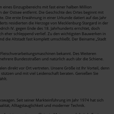
ines Einzugsbereichs mit fast einer halben Million
 der Ostsee entfernt. Die Geschichte des Ortes beginnt mit
e. Die erste Erwähnung in einer Urkunde datiert auf das Jahr
rts residierten die Herzoge von Mecklenburg-Stargard in der
drich IV. gegen Ende des 18. Jahrhunderts errichtet, doch
ch eher schleppend verlief. Zu den wichtigsten Bauwerken in
nd die Altstadt fast komplett umschließt. Der Beiname „Stadt
on Fleischverarbeitungsmaschinen bekannt. Des Weiteren
ehrere Bundesstraßen und natürlich auch übr die Schiene.
en direkt vor Ort vertreten. Unsere Größe ist Ihr Vorteil, denn
 stützen und mit viel Leidenschaft beraten. Genießen Sie
ählt.
kswagen. Seit seiner Markteinführung im Jahr 1974 hat sich
lität, Alltagstauglichkeit und moderner Technik.