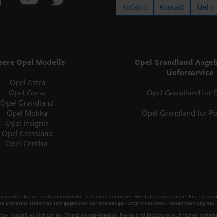
Anfahrt
Kontakt
Mehr 
sere Opel Modelle
Opel Grandland Angeb
Lieferservice
Opel Astra
Opel Corsa
Opel Grandland für B
Opel Grandland
Opel Mokka
Opel Grandland für P
Opel Insignia
Opel Crossland
Opel Combo
emaliger Neupreis (Unverbindliche Preisempfehlung des Herstellers am Tag der Erstzulassun
ne Ersparnis errechnet sich gegenüber der ehemaligen unverbindlichen Preisempfehlung des H
rbei handelt es sich um ein Finanzierungs-Angebot. Preise sind Bruttopreise. Irrtümer vorbeh