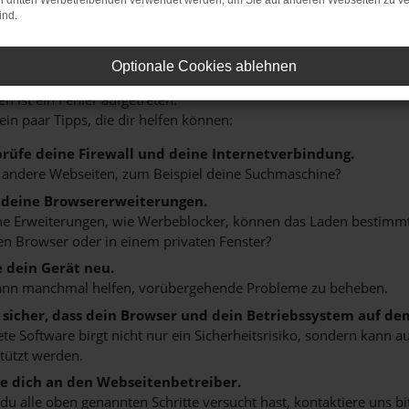
on dritten Werbetreibenden verwendet werden, um Sie auf anderen Webseiten zu ve
ind.
r: Network Error
Optionale Cookies ablehnen
n ist ein Fehler aufgetreten.
 ein paar Tipps, die dir helfen können:
rüfe deine Firewall und deine Internetverbindung.
 andere Webseiten, zum Beispiel deine Suchmaschine?
 deine Browsererweiterungen.
 Erweiterungen, wie Werbeblocker, können das Laden bestimmter 
n Browser oder in einem privaten Fenster?
e dein Gerät neu.
ann manchmal helfen, vorübergehende Probleme zu beheben.
e sicher, dass dein Browser und dein Betriebssystem auf de
ete Software birgt nicht nur ein Sicherheitsrisiko, sondern kann
tützt werden.
 dich an den Webseitenbetreiber.
u alle oben genannten Schritte versucht hast, kontaktiere uns 