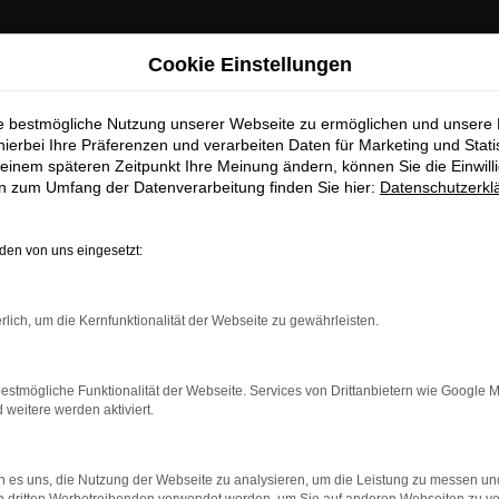
Cookie Einstellungen
ie bestmögliche Nutzung unserer Webseite zu ermöglichen und unsere
hierbei Ihre Präferenzen und verarbeiten Daten für Marketing und Stati
einem späteren Zeitpunkt Ihre Meinung ändern, können Sie die Einwillig
en zum Umfang der Datenverarbeitung finden Sie hier:
Datenschutzerkl
ebote
en von uns eingesetzt:
urg Top Angebote
rlich, um die Kernfunktionalität der Webseite zu gewährleisten.
andenburg
 auch perfekt nach Neubrandenburg. Der Grund liegt in der Viel
estmögliche Funktionalität der Webseite. Services von Drittanbietern wie Google 
erne an einem unserer zahlreichen Standorte einsteigen. Für uns 
eitere werden aktiviert.
prechen im Vorfeld, welche Motorisierung, welche Lackierung un
ch wünschen. Sprechen Sie uns an.
 es uns, die Nutzung der Webseite zu analysieren, um die Leistung zu messen u