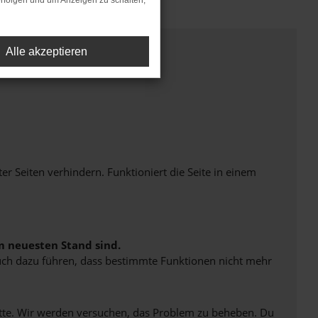
rfolgen und um Anzeigen zu schalten,
Alle akzeptieren
Seiten verhindern. Funktioniert die Seite in einem
m neuesten Stand sind.
 auch dazu führen, dass bestimmte Funktionen nicht mehr
bitte. Wir werden versuchen, das Problem zu beheben. Du