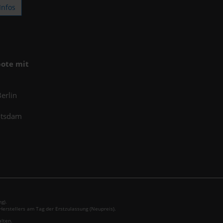
Infos
ote mit
erlin
otsdam
g).
erstellers am Tag der Erstzulassung (Neupreis).
alten.