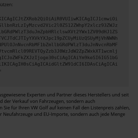
ützen:
KICAgICJtZXRob2QiOiAiR0VUIiwKICAgICJ1cmwiOi
GllbnRzLzIyMzcvd2Vic2l0ZS12ZWhpY2xlcz93ZWJz
lbGRdPWlzT3duJmZpbHRlclswXVt2YWx1ZV09dHJ1ZS
TVCJTdCJTIyYXVkYXJpc19pZCUyMiUzQSUyMjVhNWNh
dPUlOJnNvcnRbMF1bZmllbGRdPWlzT3duJnNvcnRbMF
VtvcmRlcl09REVTQyZzb3J0WzJdW2ZpZWxkXT1wcmlj
gICJoZWFkZXJzIjoge30sCiAgICAiYm9keSI6IG51bG
iIKICAgIH0sCiAgICAidGltZW91dCI6IDAsCiAgICAi
=
sgewiesene Experten und Partner dieses Herstellers und seit
nd der Verkauf von Fahrzeugen, sondern auch
Sie für Ihren VW Golf auf keinen Fall den Listenpreis zahlen,
 nur Neufahrzeuge und EU-Importe, sondern auch jede Menge