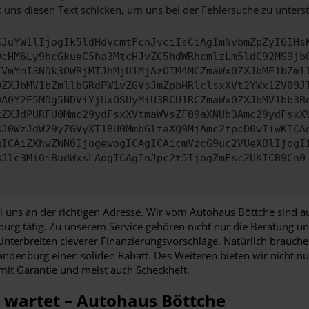
 uns diesen Text schicken, um uns bei der Fehlersuche zu unterst
CJuYW1lIjogIk5ldHdvcmtFcnJvciIsCiAgImNvbmZpZyI6IHs
0cHM6Ly9hcGkueC5ha3MtcHJvZC5hdWRhcmlzLm5ldC92MS9jb
TVmYmI3NDk3OWRjMTJhMjU1MjAzOTM4MCZmaWx0ZXJbMF1bZml
0ZXJbMV1bZmllbGRdPW1vZGVsJmZpbHRlclsxXVt2YWx1ZV09J
DA0Y2E5MDg5NDViYjUxOSUyMiU3RCU1RCZmaWx0ZXJbMV1bb3B
kZXJdPURFU0Mmc29ydFsxXVtmaWVsZF09aXNUb3Amc29ydFsxX
3J0WzJdW29yZGVyXT1BU0MmbGltaXQ9MjAmc2tpcD0wIiwKICA
gICAiZXhwZWN0IjogewogICAgICAicmVzcG9uc2VUeXBlIjogI
3Jlc3MiOiBudWxsLAogICAgInJpc2t5IjogZmFsc2UKICB9Cn0
 uns an der richtigen Adresse. Wir vom Autohaus Böttche sind au
urg tätig. Zu unserem Service gehören nicht nur die Beratung u
terbreiten cleverer Finanzierungsvorschläge. Natürlich brauchen 
randenburg einen soliden Rabatt. Des Weiteren bieten wir nicht
mit Garantie und meist auch Scheckheft.
 wartet – Autohaus Böttche