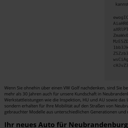
kannst
ewogI
AiaHR
aXRlP
ZmaWx
MzE5Z
1bb3J
ZSZzb
wsCiA
cHJvZ
Wenn Sie ohnehin über einen VW Golf nachdenken, sind Sie bei
mehr als 30 Jahren auch für unsere Kundschaft in Neubrandenb
Werkstattleistungen wie die Inspektion, HU und AU sowie das Un
sondern erhalten für Ihre Mobilität auf den Straßen von Neub
gebrauchter Modelle aus unterschiedlichen Generationen und 
Ihr neues Auto für Neubrandenburg