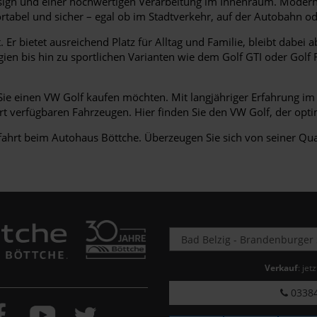
esign und einer hochwertigen Verarbeitung im Innenraum. Moderne
tabel und sicher – egal ob im Stadtverkehr, auf der Autobahn od
it. Er bietet ausreichend Platz für Alltag und Familie, bleibt da
n bis hin zu sportlichen Varianten wie dem Golf GTI oder Golf R
Sie einen VW Golf kaufen möchten. Mit langjähriger Erfahrung i
rt verfügbaren Fahrzeugen. Hier finden Sie den VW Golf, der opti
efahrt beim Autohaus Böttche. Überzeugen Sie sich von seiner Q
Verkauf
: jet
03384