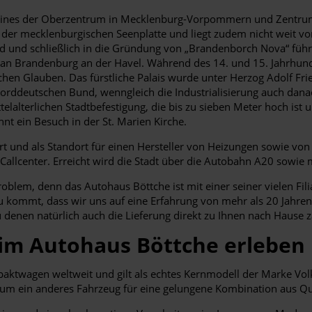
 eines der Oberzentrum in Mecklenburg-Vorpommern und Zentrum e
der mecklenburgischen Seenplatte und liegt zudem nicht weit von
d und schließlich in die Gründung von „Brandenborch Nova“ führt
an Brandenburg an der Havel. Während des 14. und 15. Jahrhunde
hen Glauben. Das fürstliche Palais wurde unter Herzog Adolf Frie
orddeutschen Bund, wenngleich die Industrialisierung auch dana
alterlichen Stadtbefestigung, die bis zu sieben Meter hoch ist u
hnt ein Besuch in der St. Marien Kirche.
ort und als Standort für einen Hersteller von Heizungen sowie v
lcenter. Erreicht wird die Stadt über die Autobahn A20 sowie m
lem, denn das Autohaus Böttche ist mit einer seiner vielen Filial
zu kommt, dass wir uns auf eine Erfahrung von mehr als 20 Jahren
 denen natürlich auch die Lieferung direkt zu Ihnen nach Hause z
eim Autohaus Böttche erleben
paktwagen weltweit und gilt als echtes Kernmodell der Marke Vol
kaum ein anderes Fahrzeug für eine gelungene Kombination aus Qua