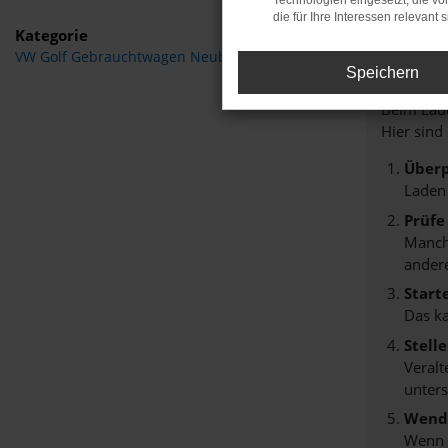
Technologien eingesetzt, die v
die für Ihre Interessen relevant s
Kategorie
VW Golf Gebrauchtwagen Neubrandenburg
Fehle
Speichern
Beim Lade
Hier sind
Überp
Laden
Prüfe
Manche
andere
Start
Das k
Stell
Veralt
unters
Wende
Wenn d