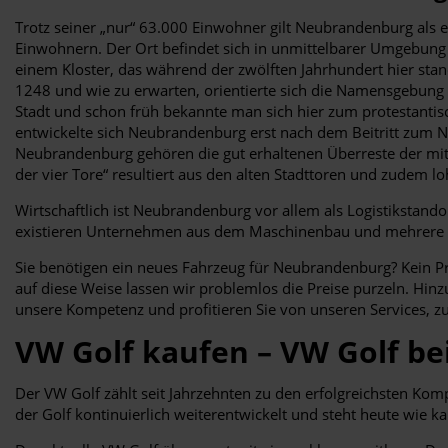
Trotz seiner „nur“ 63.000 Einwohner gilt Neubrandenburg als
Einwohnern. Der Ort befindet sich in unmittelbarer Umgebung 
einem Kloster, das während der zwölften Jahrhundert hier stan
1248 und wie zu erwarten, orientierte sich die Namensgebung 
Stadt und schon früh bekannte man sich hier zum protestantisc
entwickelte sich Neubrandenburg erst nach dem Beitritt zum N
Neubrandenburg gehören die gut erhaltenen Überreste der mittel
der vier Tore“ resultiert aus den alten Stadttoren und zudem lo
Wirtschaftlich ist Neubrandenburg vor allem als Logistikstand
existieren Unternehmen aus dem Maschinenbau und mehrere Cal
Sie benötigen ein neues Fahrzeug für Neubrandenburg? Kein Prob
auf diese Weise lassen wir problemlos die Preise purzeln. Hin
unsere Kompetenz und profitieren Sie von unseren Services, zu
VW Golf kaufen – VW Golf b
Der VW Golf zählt seit Jahrzehnten zu den erfolgreichsten Kom
der Golf kontinuierlich weiterentwickelt und steht heute wie 