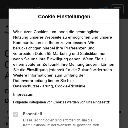
Zum
0
Hauptinhalt
Cookie Einstellungen
springen
Startseite
Oschersleben
Citroen
Citroen C1 für Oschersleben Top
Wir nutzen Cookies, um Ihnen die bestmögliche
Angebote
Nutzung unserer Webseite zu ermöglichen und unsere
Kommunikation mit Ihnen zu verbessern. Wir
berücksichtigen hierbei Ihre Präferenzen und
Citroen C1 für
verarbeiten Daten für Marketing und Statistiken nur,
wenn Sie uns Ihre Einwilligung geben. Wenn Sie zu
Oschersleben Top
einem späteren Zeitpunkt Ihre Meinung ändern, können
Sie die Einwilligung jederzeit für die Zukunft widerrufen.
Angebote
Weitere Informationen zum Umfang der
Datenverarbeitung finden Sie hier:
Datenschutzerklärung
,
Cookie-Richtlinie
.
Citroen C1 – unser Toptipp für
Impressum
Oschersleben
Folgende Kategorien von Cookies werden von uns eingesetzt:
Im Grund genommen, passt ein Citroen C1 in jede Stadt und
Essentiell
somit auch perfekt nach Oschersleben. Der Grund liegt in
Diese Technologien sind erforderlich, um die
der Vielseitigkeit dieses herausragenden Modells. Im
Kernfunktionalität der Webseite zu gewährleisten.