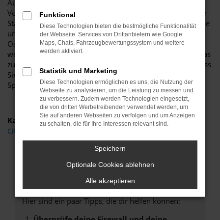
Autohaus Böttche wissen wir genau um die zahlreichen
Vorteile und lassen Sie gerne an einem unserer zahlreichen
Funktional
Standorte einsteigen. Für uns steht Beratung an erster Stelle
Diese Technologien bieten die bestmögliche Funktionalität
und diese Beratung kommt auch in Sachen Citroen C1 für
der Webseite. Services von Drittanbietern wie Google
Oschersleben auf den Punkt. Wir besprechen im Vorfeld,
Maps, Chats, Fahrzeugbewertungssystem und weitere
werden aktiviert.
welche Motorisierung, welche Lackierung und welche Extras
zu Ihnen passen und gewünscht sind und sorgen dafür, dass
Statistik und Marketing
Sie exakt das Fahrzeug erhalten, das Sie sich wünschen.
Diese Technologien ermöglichen es uns, die Nutzung der
Sprechen Sie uns an.
Webseite zu analysieren, um die Leistung zu messen und
zu verbessern. Zudem werden Technologien eingesetzt,
die von dritten Werbetreibenden verwendet werden, um
Sie auf anderen Webseiten zu verfolgen und um Anzeigen
Kategorie
zu schalten, die für Ihre Interessen relevant sind.
Citroen C1 Gebrauchtwagen Oschersleben
Speichern
Optionale Cookies ablehnen
Fehler: Network Error
Alle akzeptieren
Beim Laden ist ein Fehler aufgetreten.
Hier sind ein paar Tipps, die dir helfen können:
Überprüfe deine Firewall und deine