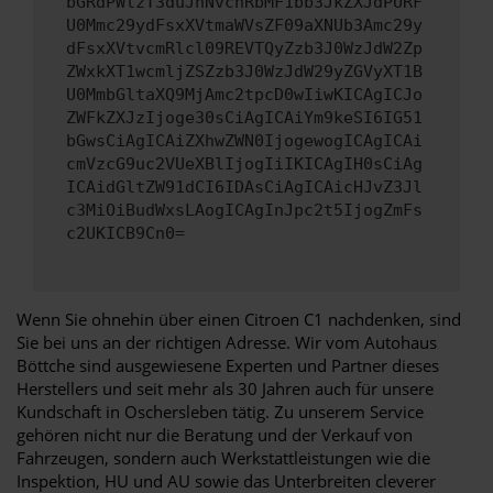
bGRdPWlzT3duJnNvcnRbMF1bb3JkZXJdPURF
U0Mmc29ydFsxXVtmaWVsZF09aXNUb3Amc29y
dFsxXVtvcmRlcl09REVTQyZzb3J0WzJdW2Zp
ZWxkXT1wcmljZSZzb3J0WzJdW29yZGVyXT1B
U0MmbGltaXQ9MjAmc2tpcD0wIiwKICAgICJo
ZWFkZXJzIjoge30sCiAgICAiYm9keSI6IG51
bGwsCiAgICAiZXhwZWN0IjogewogICAgICAi
cmVzcG9uc2VUeXBlIjogIiIKICAgIH0sCiAg
ICAidGltZW91dCI6IDAsCiAgICAicHJvZ3Jl
c3MiOiBudWxsLAogICAgInJpc2t5IjogZmFs
c2UKICB9Cn0=
Wenn Sie ohnehin über einen Citroen C1 nachdenken, sind
Sie bei uns an der richtigen Adresse. Wir vom Autohaus
Böttche sind ausgewiesene Experten und Partner dieses
Herstellers und seit mehr als 30 Jahren auch für unsere
Kundschaft in Oschersleben tätig. Zu unserem Service
gehören nicht nur die Beratung und der Verkauf von
Fahrzeugen, sondern auch Werkstattleistungen wie die
Inspektion, HU und AU sowie das Unterbreiten cleverer