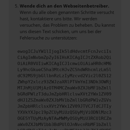
Wende dich an den Webseitenbetreiber.
Wenn du alle oben genannten Schritte versucht
hast, kontaktiere uns bitte. Wir werden
versuchen, das Problem zu beheben. Du kannst
uns diesen Text schicken, um uns bei der
Fehlersuche zu unterstützen:
ewogICJuYW1lIjogIk5ldHdvcmtFcnJvciIs
CiAgImNvbmZpZyI6IHsKICAgICJtZXRob2Qi
OiAiR0VUIiwKICAgICJ1cmwiOiAiaHR0cHM6
Ly9hcGkueC5ha3MtcHJvZC5hdWRhcmlzLm5l
dC92MS9jbGllbnRzLzIyMzcvd2Vic2l0ZS12
ZWhpY2xlcz93ZWJzaXRlPTVmYmI3NDk3OWRj
MTJhMjU1MjAzOTM4MCZmaWx0ZXJbMF1bZmll
bGRdPWlzT3duJmZpbHRlclswXVt2YWx1ZV09
dHJ1ZSZmaWx0ZXJbMV1bZmllbGRdPW1vZGVs
JmZpbHRlclsxXVt2YWx1ZV09JTVCJTdCJTIy
YXVkYXJpc19pZCUyMiUzQSUyMjViODNlMzc3
OGE5YTUyMzAyNTAwMWMyOSUyMiU3RCU1RCZm
aWx0ZXJbMV1bb3BdPUlOJnNvcnRbMF1bZmll