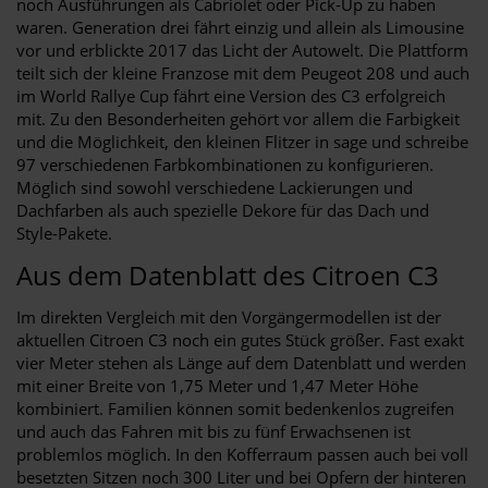
noch Ausführungen als Cabriolet oder Pick-Up zu haben
waren. Generation drei fährt einzig und allein als Limousine
vor und erblickte 2017 das Licht der Autowelt. Die Plattform
teilt sich der kleine Franzose mit dem Peugeot 208 und auch
im World Rallye Cup fährt eine Version des C3 erfolgreich
mit. Zu den Besonderheiten gehört vor allem die Farbigkeit
und die Möglichkeit, den kleinen Flitzer in sage und schreibe
97 verschiedenen Farbkombinationen zu konfigurieren.
Möglich sind sowohl verschiedene Lackierungen und
Dachfarben als auch spezielle Dekore für das Dach und
Style-Pakete.
Aus dem Datenblatt des Citroen C3
Im direkten Vergleich mit den Vorgängermodellen ist der
aktuellen Citroen C3 noch ein gutes Stück größer. Fast exakt
vier Meter stehen als Länge auf dem Datenblatt und werden
mit einer Breite von 1,75 Meter und 1,47 Meter Höhe
kombiniert. Familien können somit bedenkenlos zugreifen
und auch das Fahren mit bis zu fünf Erwachsenen ist
problemlos möglich. In den Kofferraum passen auch bei voll
besetzten Sitzen noch 300 Liter und bei Opfern der hinteren