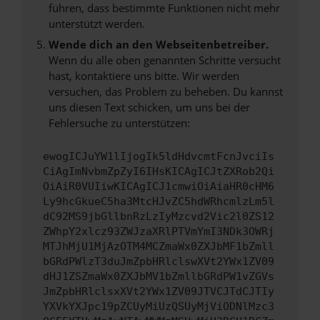
führen, dass bestimmte Funktionen nicht mehr
unterstützt werden.
Wende dich an den Webseitenbetreiber.
Wenn du alle oben genannten Schritte versucht
hast, kontaktiere uns bitte. Wir werden
versuchen, das Problem zu beheben. Du kannst
uns diesen Text schicken, um uns bei der
Fehlersuche zu unterstützen:
ewogICJuYW1lIjogIk5ldHdvcmtFcnJvciIs
CiAgImNvbmZpZyI6IHsKICAgICJtZXRob2Qi
OiAiR0VUIiwKICAgICJ1cmwiOiAiaHR0cHM6
Ly9hcGkueC5ha3MtcHJvZC5hdWRhcmlzLm5l
dC92MS9jbGllbnRzLzIyMzcvd2Vic2l0ZS12
ZWhpY2xlcz93ZWJzaXRlPTVmYmI3NDk3OWRj
MTJhMjU1MjAzOTM4MCZmaWx0ZXJbMF1bZmll
bGRdPWlzT3duJmZpbHRlclswXVt2YWx1ZV09
dHJ1ZSZmaWx0ZXJbMV1bZmllbGRdPW1vZGVs
JmZpbHRlclsxXVt2YWx1ZV09JTVCJTdCJTIy
YXVkYXJpc19pZCUyMiUzQSUyMjViODNlMzc3