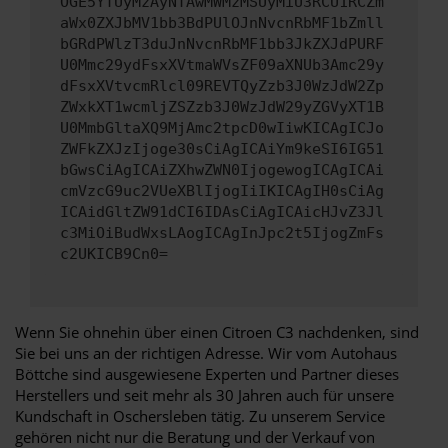
OGE5YTUyMzAyNTAwMWMzMSUyMiU3RCU1RCZm
aWx0ZXJbMV1bb3BdPUlOJnNvcnRbMF1bZmll
bGRdPWlzT3duJnNvcnRbMF1bb3JkZXJdPURF
U0Mmc29ydFsxXVtmaWVsZF09aXNUb3Amc29y
dFsxXVtvcmRlcl09REVTQyZzb3J0WzJdW2Zp
ZWxkXT1wcmljZSZzb3J0WzJdW29yZGVyXT1B
U0MmbGltaXQ9MjAmc2tpcD0wIiwKICAgICJo
ZWFkZXJzIjoge30sCiAgICAiYm9keSI6IG51
bGwsCiAgICAiZXhwZWN0IjogewogICAgICAi
cmVzcG9uc2VUeXBlIjogIiIKICAgIH0sCiAg
ICAidGltZW91dCI6IDAsCiAgICAicHJvZ3Jl
c3MiOiBudWxsLAogICAgInJpc2t5IjogZmFs
c2UKICB9Cn0=
Wenn Sie ohnehin über einen Citroen C3 nachdenken, sind
Sie bei uns an der richtigen Adresse. Wir vom Autohaus
Böttche sind ausgewiesene Experten und Partner dieses
Herstellers und seit mehr als 30 Jahren auch für unsere
Kundschaft in Oschersleben tätig. Zu unserem Service
gehören nicht nur die Beratung und der Verkauf von