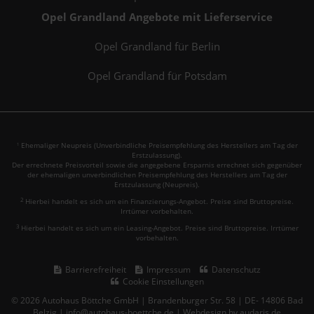
Opel Grandland Angebote mit Lieferservice
Opel Grandland für Berlin
Opel Grandland für Potsdam
Ehemaliger Neupreis (Unverbindliche Preisempfehlung des Herstellers am Tag der
1
Erstzulassung).
Der errechnete Preisvorteil sowie die angegebene Ersparnis errechnet sich gegenüber
der ehemaligen unverbindlichen Preisempfehlung des Herstellers am Tag der
Erstzulassung (Neupreis).
2
Hierbei handelt es sich um ein Finanzierungs-Angebot. Preise sind Bruttopreise.
Irrtümer vorbehalten.
3
Hierbei handelt es sich um ein Leasing-Angebot. Preise sind Bruttopreise. Irrtümer
vorbehalten.
Barrierefreiheit
Impressum
Datenschutz
Cookie Einstellungen
© 2026 Autohaus Böttche GmbH | Brandenburger Str. 58 | DE- 14806 Bad
Belzig | info@autohaus-boettche.de |
Webdesign by audaris.de