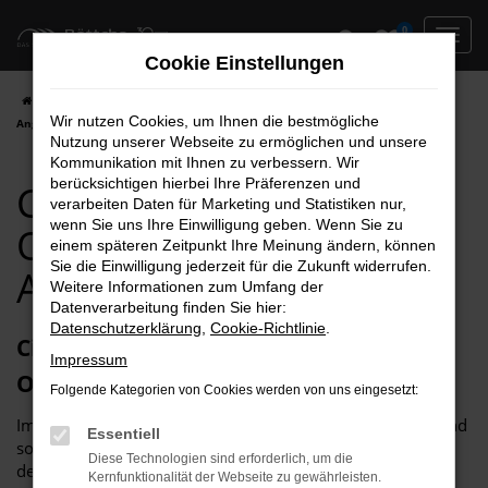
Zum
0
Hauptinhalt
Cookie Einstellungen
springen
Startseite
Oschersleben
Citroen
Citroen C3 für Oschersleben Top
Wir nutzen Cookies, um Ihnen die bestmögliche
Angebote
Nutzung unserer Webseite zu ermöglichen und unsere
Kommunikation mit Ihnen zu verbessern. Wir
berücksichtigen hierbei Ihre Präferenzen und
Citroen C3 für
verarbeiten Daten für Marketing und Statistiken nur,
wenn Sie uns Ihre Einwilligung geben. Wenn Sie zu
Oschersleben Top
einem späteren Zeitpunkt Ihre Meinung ändern, können
Sie die Einwilligung jederzeit für die Zukunft widerrufen.
Angebote
Weitere Informationen zum Umfang der
Datenverarbeitung finden Sie hier:
Datenschutzerklärung
,
Cookie-Richtlinie
.
Citroen C3 – unser Toptipp für
Impressum
Oschersleben
Folgende Kategorien von Cookies werden von uns eingesetzt:
Im Grund genommen, passt ein Citroen C3 in jede Stadt und
Essentiell
somit auch perfekt nach Oschersleben. Der Grund liegt in
Diese Technologien sind erforderlich, um die
der Vielseitigkeit dieses herausragenden Modells. Im
Kernfunktionalität der Webseite zu gewährleisten.