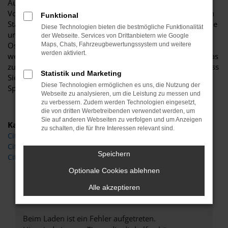
Autohaus Böttche wissen wir genau um die zahlreichen
Vorteile und lassen Sie gerne an einem unserer zahlreichen
Funktional
Standorte einsteigen. Für uns steht Beratung an erster Stelle
Diese Technologien bieten die bestmögliche Funktionalität
und diese Beratung kommt auch in Sachen Citroen C3 für
der Webseite. Services von Drittanbietern wie Google
Oschersleben auf den Punkt. Wir besprechen im Vorfeld,
Maps, Chats, Fahrzeugbewertungssystem und weitere
werden aktiviert.
welche Motorisierung, welche Lackierung und welche Extras
zu Ihnen passen und gewünscht sind und sorgen dafür, dass
Statistik und Marketing
Sie exakt das Fahrzeug erhalten, das Sie sich wünschen.
Diese Technologien ermöglichen es uns, die Nutzung der
Sprechen Sie uns an.
Webseite zu analysieren, um die Leistung zu messen und
zu verbessern. Zudem werden Technologien eingesetzt,
die von dritten Werbetreibenden verwendet werden, um
Sie auf anderen Webseiten zu verfolgen und um Anzeigen
Kategorie
zu schalten, die für Ihre Interessen relevant sind.
Citroen C3 Gebrauchtwagen Oschersleben
Citroen C3 Oschersleben
Speichern
Citroen C3 Neuwagen Oschersleben
Optionale Cookies ablehnen
Alle akzeptieren
Fehler: Network Error
Beim Laden ist ein Fehler aufgetreten.