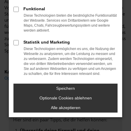
Autohaus Böttche wissen wir genau um die zahlreichen
Vorteile und lassen Sie gerne an einem unserer zahlreichen
Funktional
Standorte einsteigen. Für uns steht Beratung an erster Stelle
Diese Technologien bieten die bestmögliche Funktionalität
und diese Beratung kommt auch in Sachen Opel Crossland
der Webseite. Services von Drittanbietern wie Google
für Oschersleben auf den Punkt. Wir besprechen im Vorfeld,
Maps, Chats, Fahrzeugbewertungssystem und weitere
werden aktiviert.
welche Motorisierung, welche Lackierung und welche Extras
zu Ihnen passen und gewünscht sind und sorgen dafür, dass
Statistik und Marketing
Sie exakt das Fahrzeug erhalten, das Sie sich wünschen.
Diese Technologien ermöglichen es uns, die Nutzung der
Sprechen Sie uns an.
Webseite zu analysieren, um die Leistung zu messen und
zu verbessern. Zudem werden Technologien eingesetzt,
die von dritten Werbetreibenden verwendet werden, um
Sie auf anderen Webseiten zu verfolgen und um Anzeigen
Kategorie
zu schalten, die für Ihre Interessen relevant sind.
Opel Crossland Gebrauchtwagen Oschersleben
Speichern
Optionale Cookies ablehnen
Fehler: Network Error
Alle akzeptieren
Beim Laden ist ein Fehler aufgetreten.
Hier sind ein paar Tipps, die dir helfen können:
Überprüfe deine Firewall und deine