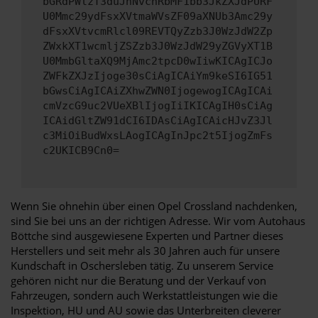
bGRdPWlzT3duJnNvcnRbMF1bb3JkZXJdPURF
U0Mmc29ydFsxXVtmaWVsZF09aXNUb3Amc29y
dFsxXVtvcmRlcl09REVTQyZzb3J0WzJdW2Zp
ZWxkXT1wcmljZSZzb3J0WzJdW29yZGVyXT1B
U0MmbGltaXQ9MjAmc2tpcD0wIiwKICAgICJo
ZWFkZXJzIjoge30sCiAgICAiYm9keSI6IG51
bGwsCiAgICAiZXhwZWN0IjogewogICAgICAi
cmVzcG9uc2VUeXBlIjogIiIKICAgIH0sCiAg
ICAidGltZW91dCI6IDAsCiAgICAicHJvZ3Jl
c3MiOiBudWxsLAogICAgInJpc2t5IjogZmFs
c2UKICB9Cn0=
Wenn Sie ohnehin über einen Opel Crossland nachdenken,
sind Sie bei uns an der richtigen Adresse. Wir vom Autohaus
Böttche sind ausgewiesene Experten und Partner dieses
Herstellers und seit mehr als 30 Jahren auch für unsere
Kundschaft in Oschersleben tätig. Zu unserem Service
gehören nicht nur die Beratung und der Verkauf von
Fahrzeugen, sondern auch Werkstattleistungen wie die
Inspektion, HU und AU sowie das Unterbreiten cleverer