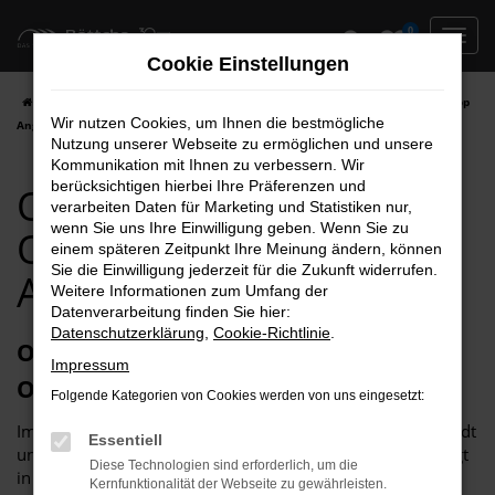
Zum
0
Hauptinhalt
Cookie Einstellungen
springen
Startseite
Oschersleben
Opel
Opel Crossland für Oschersleben Top
Wir nutzen Cookies, um Ihnen die bestmögliche
Angebote
Nutzung unserer Webseite zu ermöglichen und unsere
Kommunikation mit Ihnen zu verbessern. Wir
berücksichtigen hierbei Ihre Präferenzen und
Opel Crossland für
verarbeiten Daten für Marketing und Statistiken nur,
wenn Sie uns Ihre Einwilligung geben. Wenn Sie zu
Oschersleben Top
einem späteren Zeitpunkt Ihre Meinung ändern, können
Sie die Einwilligung jederzeit für die Zukunft widerrufen.
Angebote
Weitere Informationen zum Umfang der
Datenverarbeitung finden Sie hier:
Datenschutzerklärung
,
Cookie-Richtlinie
.
Opel Crossland – unser Toptipp für
Impressum
Oschersleben
Folgende Kategorien von Cookies werden von uns eingesetzt:
Im Grund genommen, passt ein Opel Crossland in jede Stadt
Essentiell
und somit auch perfekt nach Oschersleben. Der Grund liegt
Diese Technologien sind erforderlich, um die
in der Vielseitigkeit dieses herausragenden Modells. Im
Kernfunktionalität der Webseite zu gewährleisten.