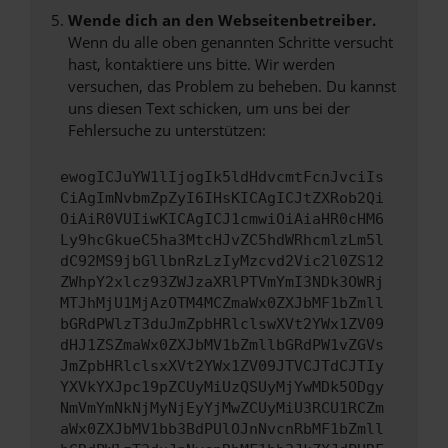
Wende dich an den Webseitenbetreiber.
Wenn du alle oben genannten Schritte versucht
hast, kontaktiere uns bitte. Wir werden
versuchen, das Problem zu beheben. Du kannst
uns diesen Text schicken, um uns bei der
Fehlersuche zu unterstützen:
ewogICJuYW1lIjogIk5ldHdvcmtFcnJvciIs
CiAgImNvbmZpZyI6IHsKICAgICJtZXRob2Qi
OiAiR0VUIiwKICAgICJ1cmwiOiAiaHR0cHM6
Ly9hcGkueC5ha3MtcHJvZC5hdWRhcmlzLm5l
dC92MS9jbGllbnRzLzIyMzcvd2Vic2l0ZS12
ZWhpY2xlcz93ZWJzaXRlPTVmYmI3NDk3OWRj
MTJhMjU1MjAzOTM4MCZmaWx0ZXJbMF1bZmll
bGRdPWlzT3duJmZpbHRlclswXVt2YWx1ZV09
dHJ1ZSZmaWx0ZXJbMV1bZmllbGRdPW1vZGVs
JmZpbHRlclsxXVt2YWx1ZV09JTVCJTdCJTIy
YXVkYXJpc19pZCUyMiUzQSUyMjYwMDk5ODgy
NmVmYmNkNjMyNjEyYjMwZCUyMiU3RCU1RCZm
aWx0ZXJbMV1bb3BdPUlOJnNvcnRbMF1bZmll