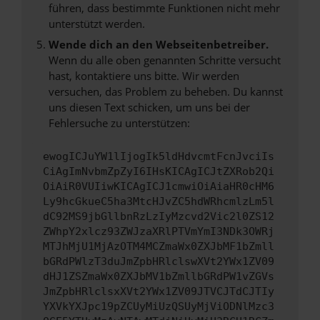
führen, dass bestimmte Funktionen nicht mehr
unterstützt werden.
Wende dich an den Webseitenbetreiber.
Wenn du alle oben genannten Schritte versucht
hast, kontaktiere uns bitte. Wir werden
versuchen, das Problem zu beheben. Du kannst
uns diesen Text schicken, um uns bei der
Fehlersuche zu unterstützen:
ewogICJuYW1lIjogIk5ldHdvcmtFcnJvciIs
CiAgImNvbmZpZyI6IHsKICAgICJtZXRob2Qi
OiAiR0VUIiwKICAgICJ1cmwiOiAiaHR0cHM6
Ly9hcGkueC5ha3MtcHJvZC5hdWRhcmlzLm5l
dC92MS9jbGllbnRzLzIyMzcvd2Vic2l0ZS12
ZWhpY2xlcz93ZWJzaXRlPTVmYmI3NDk3OWRj
MTJhMjU1MjAzOTM4MCZmaWx0ZXJbMF1bZmll
bGRdPWlzT3duJmZpbHRlclswXVt2YWx1ZV09
dHJ1ZSZmaWx0ZXJbMV1bZmllbGRdPW1vZGVs
JmZpbHRlclsxXVt2YWx1ZV09JTVCJTdCJTIy
YXVkYXJpc19pZCUyMiUzQSUyMjViODNlMzc3