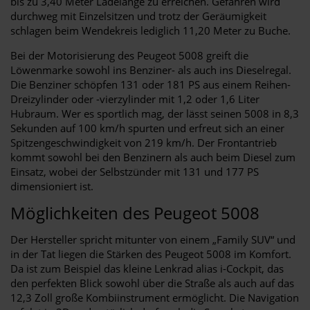
bis zu 3,40 Meter Ladelänge zu erreichen. Gefahren wird
durchweg mit Einzelsitzen und trotz der Geräumigkeit
schlagen beim Wendekreis lediglich 11,20 Meter zu Buche.
Bei der Motorisierung des Peugeot 5008 greift die
Löwenmarke sowohl ins Benziner- als auch ins Dieselregal.
Die Benziner schöpfen 131 oder 181 PS aus einem Reihen-
Dreizylinder oder -vierzylinder mit 1,2 oder 1,6 Liter
Hubraum. Wer es sportlich mag, der lässt seinen 5008 in 8,3
Sekunden auf 100 km/h spurten und erfreut sich an einer
Spitzengeschwindigkeit von 219 km/h. Der Frontantrieb
kommt sowohl bei den Benzinern als auch beim Diesel zum
Einsatz, wobei der Selbstzünder mit 131 und 177 PS
dimensioniert ist.
Möglichkeiten des Peugeot 5008
Der Hersteller spricht mitunter von einem „Family SUV“ und
in der Tat liegen die Stärken des Peugeot 5008 im Komfort.
Da ist zum Beispiel das kleine Lenkrad alias i-Cockpit, das
den perfekten Blick sowohl über die Straße als auch auf das
12,3 Zoll große Kombiinstrument ermöglicht. Die Navigation