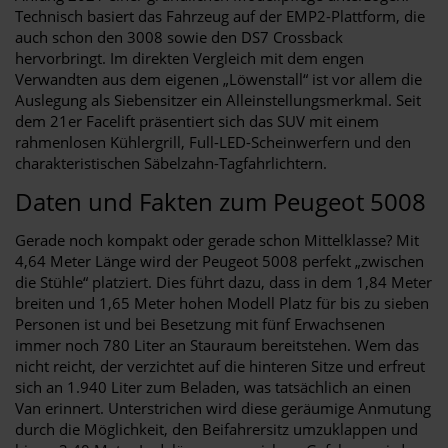
Technisch basiert das Fahrzeug auf der EMP2-Plattform, die
auch schon den 3008 sowie den DS7 Crossback
hervorbringt. Im direkten Vergleich mit dem engen
Verwandten aus dem eigenen „Löwenstall“ ist vor allem die
Auslegung als Siebensitzer ein Alleinstellungsmerkmal. Seit
dem 21er Facelift präsentiert sich das SUV mit einem
rahmenlosen Kühlergrill, Full-LED-Scheinwerfern und den
charakteristischen Säbelzahn-Tagfahrlichtern.
Daten und Fakten zum Peugeot 5008
Gerade noch kompakt oder gerade schon Mittelklasse? Mit
4,64 Meter Länge wird der Peugeot 5008 perfekt „zwischen
die Stühle“ platziert. Dies führt dazu, dass in dem 1,84 Meter
breiten und 1,65 Meter hohen Modell Platz für bis zu sieben
Personen ist und bei Besetzung mit fünf Erwachsenen
immer noch 780 Liter an Stauraum bereitstehen. Wem das
nicht reicht, der verzichtet auf die hinteren Sitze und erfreut
sich an 1.940 Liter zum Beladen, was tatsächlich an einen
Van erinnert. Unterstrichen wird diese geräumige Anmutung
durch die Möglichkeit, den Beifahrersitz umzuklappen und