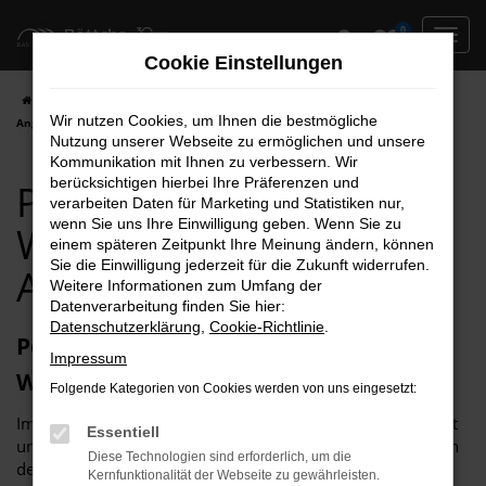
Zum
0
Hauptinhalt
Cookie Einstellungen
springen
Startseite
Wittenberg
Peugeot
Peugeot 5008 für Wittenberg Top
Wir nutzen Cookies, um Ihnen die bestmögliche
Angebote
Nutzung unserer Webseite zu ermöglichen und unsere
Kommunikation mit Ihnen zu verbessern. Wir
berücksichtigen hierbei Ihre Präferenzen und
Peugeot 5008 für
verarbeiten Daten für Marketing und Statistiken nur,
wenn Sie uns Ihre Einwilligung geben. Wenn Sie zu
Wittenberg Top
einem späteren Zeitpunkt Ihre Meinung ändern, können
Sie die Einwilligung jederzeit für die Zukunft widerrufen.
Angebote
Weitere Informationen zum Umfang der
Datenverarbeitung finden Sie hier:
Datenschutzerklärung
,
Cookie-Richtlinie
.
Peugeot 5008 – unser Toptipp für
Impressum
Wittenberg
Folgende Kategorien von Cookies werden von uns eingesetzt:
Im Grund genommen, passt ein Peugeot 5008 in jede Stadt
Essentiell
und somit auch perfekt nach Wittenberg. Der Grund liegt in
Diese Technologien sind erforderlich, um die
der Vielseitigkeit dieses herausragenden Modells. Im
Kernfunktionalität der Webseite zu gewährleisten.