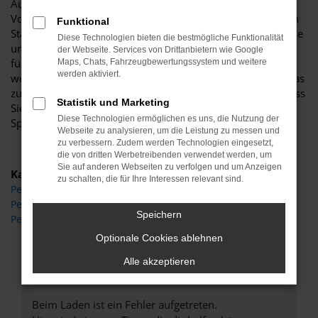
Autohaus Böttche wissen wir genau um die zahlreichen
Vorteile und lassen Sie gerne an einem unserer zahlreichen
Funktional
Standorte einsteigen. Für uns steht Beratung an erster Stelle
Diese Technologien bieten die bestmögliche Funktionalität
und diese Beratung kommt auch in Sachen Peugeot 5008
der Webseite. Services von Drittanbietern wie Google
für Wittenberg auf den Punkt. Wir besprechen im Vorfeld,
Maps, Chats, Fahrzeugbewertungssystem und weitere
werden aktiviert.
welche Motorisierung, welche Lackierung und welche Extras
zu Ihnen passen und gewünscht sind und sorgen dafür, dass
Statistik und Marketing
Sie exakt das Fahrzeug erhalten, das Sie sich wünschen.
Diese Technologien ermöglichen es uns, die Nutzung der
Sprechen Sie uns an.
Webseite zu analysieren, um die Leistung zu messen und
zu verbessern. Zudem werden Technologien eingesetzt,
die von dritten Werbetreibenden verwendet werden, um
Sie auf anderen Webseiten zu verfolgen und um Anzeigen
Kategorie
zu schalten, die für Ihre Interessen relevant sind.
Peugeot 5008 Gebrauchtwagen Wittenberg
Peugeot 5008 Wittenberg
Speichern
Peugeot 5008 Neuwagen Wittenberg
Optionale Cookies ablehnen
Alle akzeptieren
Fehler: Network Error
Beim Laden ist ein Fehler aufgetreten.