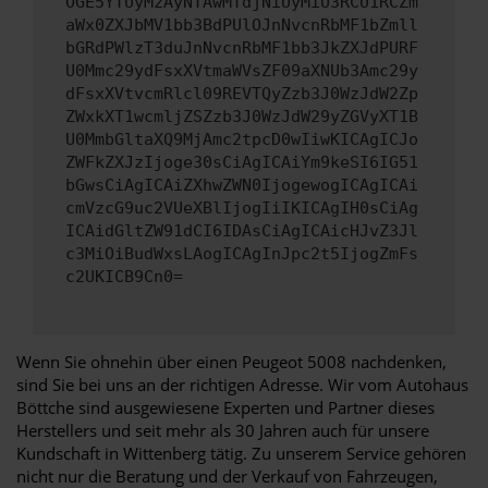
OGE5YTUyMzAyNTAwMTdjNiUyMiU3RCU1RCZm
aWx0ZXJbMV1bb3BdPUlOJnNvcnRbMF1bZmll
bGRdPWlzT3duJnNvcnRbMF1bb3JkZXJdPURF
U0Mmc29ydFsxXVtmaWVsZF09aXNUb3Amc29y
dFsxXVtvcmRlcl09REVTQyZzb3J0WzJdW2Zp
ZWxkXT1wcmljZSZzb3J0WzJdW29yZGVyXT1B
U0MmbGltaXQ9MjAmc2tpcD0wIiwKICAgICJo
ZWFkZXJzIjoge30sCiAgICAiYm9keSI6IG51
bGwsCiAgICAiZXhwZWN0IjogewogICAgICAi
cmVzcG9uc2VUeXBlIjogIiIKICAgIH0sCiAg
ICAidGltZW91dCI6IDAsCiAgICAicHJvZ3Jl
c3MiOiBudWxsLAogICAgInJpc2t5IjogZmFs
c2UKICB9Cn0=
Wenn Sie ohnehin über einen Peugeot 5008 nachdenken,
sind Sie bei uns an der richtigen Adresse. Wir vom Autohaus
Böttche sind ausgewiesene Experten und Partner dieses
Herstellers und seit mehr als 30 Jahren auch für unsere
Kundschaft in Wittenberg tätig. Zu unserem Service gehören
nicht nur die Beratung und der Verkauf von Fahrzeugen,