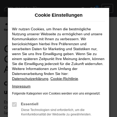
Zum
0
Hauptinhalt
Cookie Einstellungen
springen
Startseite
Hersteller
Citroen
Citroen C4
Citroen C4
Wir nutzen Cookies, um Ihnen die bestmögliche
Gebrauchtwagen Angebote
Nutzung unserer Webseite zu ermöglichen und unsere
Kommunikation mit Ihnen zu verbessern. Wir
berücksichtigen hierbei Ihre Präferenzen und
Citroen C4
verarbeiten Daten für Marketing und Statistiken nur,
wenn Sie uns Ihre Einwilligung geben. Wenn Sie zu
Gebrauchtwagen
einem späteren Zeitpunkt Ihre Meinung ändern, können
Sie die Einwilligung jederzeit für die Zukunft widerrufen.
Angebote
Weitere Informationen zum Umfang der
Datenverarbeitung finden Sie hier:
Datenschutzerklärung
,
Cookie-Richtlinie
.
Citroen C4 Gebrauchtwagen – so gut
Impressum
und so günstig
Folgende Kategorien von Cookies werden von uns eingesetzt:
Es ist kein Geheimnis, dass wir voll und ganz von unseren
Essentiell
Citroen C4 Gebrauchtwagen überzeugt sind. Woran das
Diese Technologien sind erforderlich, um die
liegt? Unter anderem daran, dass wir die Fahrzeuge genau
Kernfunktionalität der Webseite zu gewährleisten.