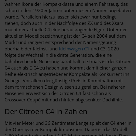
wahren Ikone der Kompaktklasse und einem Fahrzeug, das
schon in den 1920er Jahren unter diesem Namen angeboten
wurde. Parallelen hierzu lassen sich zwar nur bedingt
ziehen, doch auch in der Nachfolge des ZX und des Xsara
macht der aktuelle C4 eine herausragende Figur. Unter der
aktuellen Modellbezeichnung ist der C4 seit 2004 auf dem
Markt und rangiert entsprechend der Namensgebung
oberhalb der Kleinst- und
Kleinwagen C1
und C3. 2020
folgte der Wechsel in die dritte Generation, die eine
bahnbrechende Neuerung parat hält: erstmals ist der Citroen
C4 auch als E-C4 zu haben und kommt damit einer ganzen
Reihe elektrisch angetriebener Kompakte als Konkurrent ins
Gehege. Vor allem der günstige Preis in Kombination mit
dem formschönen Design wissen zu gefallen. Bei näheren
Hinsehen erweist sich der Citroen C4 fast schon als
Crossover-Coupé mit nach hinten abgesenkter Dachlinie.
Der Citroen C4 in Zahlen
Mit vier Meter und 36 Zentimeter Länge spielt der C4 eher in
der Oberliga der Kompaktlimousinen. Dabei ist das Modell
1,80 Meter breit und mit 1,52 Meter erstaunlich hoch. Sinn