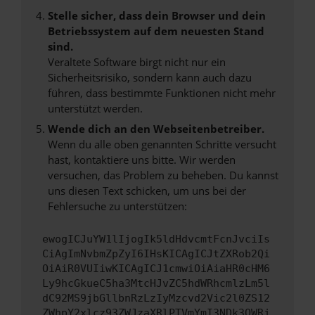
Stelle sicher, dass dein Browser und dein
Betriebssystem auf dem neuesten Stand
sind.
Veraltete Software birgt nicht nur ein
Sicherheitsrisiko, sondern kann auch dazu
führen, dass bestimmte Funktionen nicht mehr
unterstützt werden.
Wende dich an den Webseitenbetreiber.
Wenn du alle oben genannten Schritte versucht
hast, kontaktiere uns bitte. Wir werden
versuchen, das Problem zu beheben. Du kannst
uns diesen Text schicken, um uns bei der
Fehlersuche zu unterstützen:
ewogICJuYW1lIjogIk5ldHdvcmtFcnJvciIs
CiAgImNvbmZpZyI6IHsKICAgICJtZXRob2Qi
OiAiR0VUIiwKICAgICJ1cmwiOiAiaHR0cHM6
Ly9hcGkueC5ha3MtcHJvZC5hdWRhcmlzLm5l
dC92MS9jbGllbnRzLzIyMzcvd2Vic2l0ZS12
ZWhpY2xlcz93ZWJzaXRlPTVmYmI3NDk3OWRj