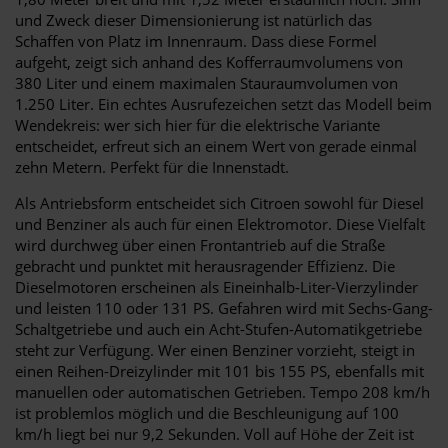
und Zweck dieser Dimensionierung ist natürlich das
Schaffen von Platz im Innenraum. Dass diese Formel
aufgeht, zeigt sich anhand des Kofferraumvolumens von
380 Liter und einem maximalen Stauraumvolumen von
1.250 Liter. Ein echtes Ausrufezeichen setzt das Modell beim
Wendekreis: wer sich hier für die elektrische Variante
entscheidet, erfreut sich an einem Wert von gerade einmal
zehn Metern. Perfekt für die Innenstadt.
Als Antriebsform entscheidet sich Citroen sowohl für Diesel
und Benziner als auch für einen Elektromotor. Diese Vielfalt
wird durchweg über einen Frontantrieb auf die Straße
gebracht und punktet mit herausragender Effizienz. Die
Dieselmotoren erscheinen als Eineinhalb-Liter-Vierzylinder
und leisten 110 oder 131 PS. Gefahren wird mit Sechs-Gang-
Schaltgetriebe und auch ein Acht-Stufen-Automatikgetriebe
steht zur Verfügung. Wer einen Benziner vorzieht, steigt in
einen Reihen-Dreizylinder mit 101 bis 155 PS, ebenfalls mit
manuellen oder automatischen Getrieben. Tempo 208 km/h
ist problemlos möglich und die Beschleunigung auf 100
km/h liegt bei nur 9,2 Sekunden. Voll auf Höhe der Zeit ist