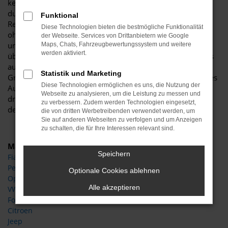
kennen und im Vorfeld in unserer Kfz-Meisterwerkstatt
durchgecheckt haben. Auf diese Weise vermeiden wir
Funktional
Reklamationen und stellen sicher, dass Sie über viele Jahre
Diese Technologien bieten die bestmögliche Funktionalität
ohne Probleme in Ihrem Citroen C4 Gebrauchtwagen
der Webseite. Services von Drittanbietern wie Google
unterwegs sein können. Unsere Qualitätsmaßstäbe sind
Maps, Chats, Fahrzeugbewertungssystem und weitere
werden aktiviert.
überaus streng und betreffen sowohl die Motorisierung als
auch Getriebe, Extras und natürlich die Verschleißteile.
Statistik und Marketing
Grünes Licht bedeutet bei uns, dass Sie in ein einwandfreies
Diese Technologien ermöglichen es uns, die Nutzung der
Auto steigen und keinerlei unliebsame Überraschungen
Webseite zu analysieren, um die Leistung zu messen und
drohen. Dafür stehen wir mit unserem guten Namen und
zu verbessern. Zudem werden Technologien eingesetzt,
der Erfahrung von mehr als 30 Jahren.
die von dritten Werbetreibenden verwendet werden, um
Sie auf anderen Webseiten zu verfolgen und um Anzeigen
zu schalten, die für Ihre Interessen relevant sind.
Marken
Speichern
Fiat
Peugeot
Optionale Cookies ablehnen
Opel
Alle akzeptieren
VW
Ford
Citroen
Jeep