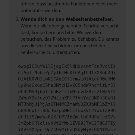
führen, dass bestimmte Funktionen nicht mehr
unterstützt werden.
Wende dich an den Webseitenbetreiber.
Wenn du alle oben genannten Schritte versucht
hast, kontaktiere uns bitte. Wir werden
versuchen, das Problem zu beheben. Du kannst
uns diesen Text schicken, um uns bei der
Fehlersuche zu unterstützen:
ewogICJuYW1lIjogIk5ldHdvcmtFcnJvciIs
CiAgImNvbmZpZyI6IHsKICAgICJtZXRob2Qi
OiAiR0VUIiwKICAgICJ1cmwiOiAiaHR0cHM6
Ly9hcGkueC5ha3MtcHJvZC5hdWRhcmlzLm5l
dC92MS9jbGllbnRzLzIyMzcvd2Vic2l0ZS12
ZWhpY2xlcz93ZWJzaXRlPTVmYmI3NDk3OWRj
MTJhMjU1MjAzOTM4MCZmaWx0ZXJbMF1bZmll
bGRdPWlzT3duJmZpbHRlclswXVt2YWx1ZV09
dHJ1ZSZmaWx0ZXJbMV1bZmllbGRdPW1vZGVs
JmZpbHRlclsxXVt2YWx1ZV09JTVCJTdCJTIy
YXVkYXJpc19pZCUyMiUzQSUyMjViODNlMzc3