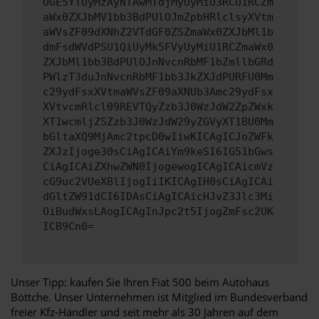
OGE5YTUyMzAyNTAwMTdjMyUyMiU3RCU1RCZm
aWx0ZXJbMV1bb3BdPUlOJmZpbHRlclsyXVtm
aWVsZF09dXNhZ2VTdGF0ZSZmaWx0ZXJbMl1b
dmFsdWVdPSU1QiUyMk5FVyUyMiU1RCZmaWx0
ZXJbMl1bb3BdPUlOJnNvcnRbMF1bZmllbGRd
PWlzT3duJnNvcnRbMF1bb3JkZXJdPURFU0Mm
c29ydFsxXVtmaWVsZF09aXNUb3Amc29ydFsx
XVtvcmRlcl09REVTQyZzb3J0WzJdW2ZpZWxk
XT1wcmljZSZzb3J0WzJdW29yZGVyXT1BU0Mm
bGltaXQ9MjAmc2tpcD0wIiwKICAgICJoZWFk
ZXJzIjoge30sCiAgICAiYm9keSI6IG51bGws
CiAgICAiZXhwZWN0IjogewogICAgICAicmVz
cG9uc2VUeXBlIjogIiIKICAgIH0sCiAgICAi
dGltZW91dCI6IDAsCiAgICAicHJvZ3Jlc3Mi
OiBudWxsLAogICAgInJpc2t5IjogZmFsc2UK
ICB9Cn0=
Unser Tipp: kaufen Sie Ihren Fiat 500 beim Autohaus
Böttche. Unser Unternehmen ist Mitglied im Bundesverband
freier Kfz-Händler und seit mehr als 30 Jahren auf dem