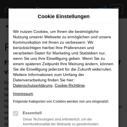
Zum
0
Hauptinhalt
Cookie Einstellungen
springen
Startseite
Hersteller
Fiat
Fiat 500
Fiat 500 Neuwagen
Wir nutzen Cookies, um Ihnen die bestmögliche
Nutzung unserer Webseite zu ermöglichen und unsere
Fiat 500 Neuwagen
Kommunikation mit Ihnen zu verbessern. Wir
berücksichtigen hierbei Ihre Präferenzen und
verarbeiten Daten für Marketing und Statistiken nur,
wenn Sie uns Ihre Einwilligung geben. Wenn Sie zu
Fiat 500 Neuwagen – Erstklassigkeit auf
einem späteren Zeitpunkt Ihre Meinung ändern, können
Sie die Einwilligung jederzeit für die Zukunft widerrufen.
vier Rädern
Weitere Informationen zum Umfang der
Datenverarbeitung finden Sie hier:
Ein Fiat 500 Neuwagen ist in puncto Qualität und Komfort
Datenschutzerklärung
,
Cookie-Richtlinie
.
die beste Wahl, die Sie treffen können. Die Besonderheit
Impressum
besteht darin, dass all Ihr Wünsche und Anforderungen an
ein perfektes Fahrzeug Berücksichtigung finden und Sie
Folgende Kategorien von Cookies werden von uns eingesetzt:
festlegen, was Ihr Fiat 500 Neuwagen können muss und was
verzichtbar ist. Selbiges gilt natürlich auch für die
Essentiell
Motorisierung und die Lackfarbe. Wir vom Autohaus
Diese Technologien sind erforderlich, um die
Böttche bieten Fiat 500 Neuwagen in erstklassiger Qualität
Kernfunktionalität der Webseite zu gewährleisten.