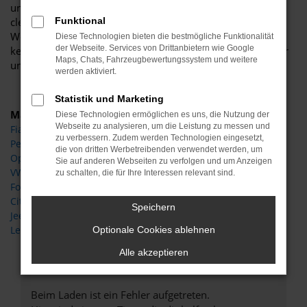
und sind stets in der Lage Sonderpreise einzuräumen oder
clevere Pakete mit besonderer Ausstattung zu schnüren.
Funktional
Wenn es um das Unterbreiten attraktiver Angebote geht,
Diese Technologien bieten die bestmögliche Funktionalität
der Webseite. Services von Drittanbietern wie Google
kennt unsere Kreativität wahrlich keine Grenzen, wobei wir
Maps, Chats, Fahrzeugbewertungssystem und weitere
uns stets an Ihren Bedürfnissen orientieren.
werden aktiviert.
Statistik und Marketing
Marken
Diese Technologien ermöglichen es uns, die Nutzung der
Webseite zu analysieren, um die Leistung zu messen und
Fiat
zu verbessern. Zudem werden Technologien eingesetzt,
Peugeot
die von dritten Werbetreibenden verwendet werden, um
Opel
Sie auf anderen Webseiten zu verfolgen und um Anzeigen
VW
zu schalten, die für Ihre Interessen relevant sind.
Ford
Citroen
Speichern
Jeep
Leapmotor
Optionale Cookies ablehnen
Alle akzeptieren
Fehler: Network Error
Beim Laden ist ein Fehler aufgetreten.